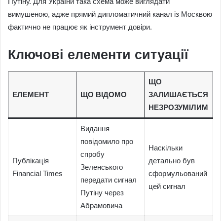
Путіну. Для України така схема може виглядати
вимушеною, адже прямий дипломатичний канал із Москвою
фактично не працює як інструмент довіри.
Ключові елементи ситуації
ЩО
ЕЛЕМЕНТ
ЩО ВІДОМО
ЗАЛИШАЄТЬСЯ
НЕЗРОЗУМІЛИМ
Видання
повідомило про
Наскільки
спробу
Публікація
детально був
Зеленського
Financial Times
сформульований
передати сигнал
цей сигнал
Путіну через
Абрамовича