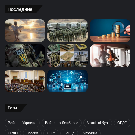
Последние
Теги
Война в Украине
Война на Донбассе
Магнітні бурі
ОРДО
ОРЛО
Россия
США
Сонце
Украина