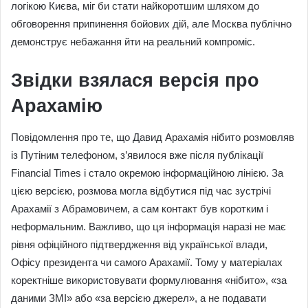
логікою Києва, міг би стати найкоротшим шляхом до
обговорення припинення бойових дій, але Москва публічно
демонструє небажання йти на реальний компроміс.
Звідки взялася версія про
Арахамію
Повідомлення про те, що Давид Арахамія нібито розмовляв
із Путіним телефоном, з’явилося вже після публікації
Financial Times і стало окремою інформаційною лінією. За
цією версією, розмова могла відбутися під час зустрічі
Арахамії з Абрамовичем, а сам контакт був коротким і
неформальним. Важливо, що ця інформація наразі не має
рівня офіційного підтвердження від української влади,
Офісу президента чи самого Арахамії. Тому у матеріалах
коректніше використовувати формулювання «нібито», «за
даними ЗМІ» або «за версією джерел», а не подавати