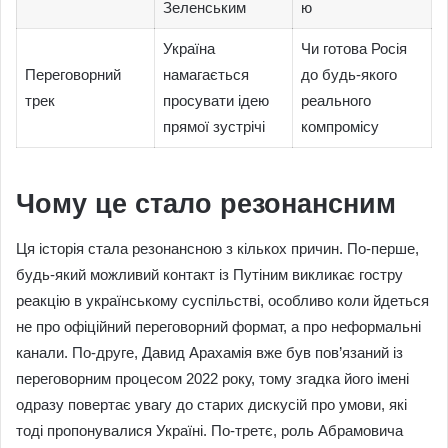
Зеленським
ю
Україна
Чи готова Росія
Переговорний
намагається
до будь-якого
трек
просувати ідею
реального
прямої зустрічі
компромісу
Чому це стало резонансним
Ця історія стала резонансною з кількох причин. По-перше,
будь-який можливий контакт із Путіним викликає гостру
реакцію в українському суспільстві, особливо коли йдеться
не про офіційний переговорний формат, а про неформальні
канали. По-друге, Давид Арахамія вже був пов’язаний із
переговорним процесом 2022 року, тому згадка його імені
одразу повертає увагу до старих дискусій про умови, які
тоді пропонувалися Україні. По-третє, роль Абрамовича