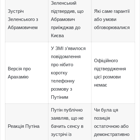
Зеленський
Зустріч
підтвердив, що
Які саме гарантії
Зеленського з
Абрамович
або умови
Абрамовичем
приїжджав до
обговорювалися
Києва
У ЗМІ з’явилося
повідомлення
Офіційного
про нібито
Версія про
підтвердження
коротку
Арахамію
цієї розмови
телефонну
немає
розмову з
Путіним
Путін публічно
Чи була ця
заявляв, що не
позиція
Реакція Путіна
бачить сенсу в
остаточною або
зустрічі із
демонстративно