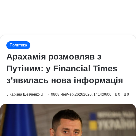
Политика
Арахамія розмовляв з
Путіним: у Financial Times
з’явилась нова інформація
Send
Карина Шевченко
0808.ЧерЧер.26262626, 1414:0606
0
0
an
email