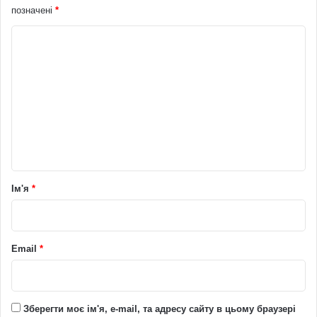
позначені
*
К
о
м
е
н
т
а
р
Ім'я
*
*
Email
*
Зберегти моє ім'я, e-mail, та адресу сайту в цьому браузері