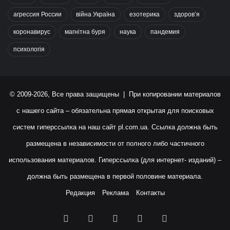
агрессия России
війна Україна
езотерика
здоров’я
коронавирус
магнітна буря
наука
пандемия
психологія
© 2009-2026, Все права защищены | При копировании материалов
с нашего сайта – обязательна прямая открытая для поисковых
систем гиперссылка на наш сайт
pl.com.ua
. Ссылка должна быть
размещена в независимости от полного либо частичного
использования материалов. Гиперссылка (для интернет- изданий) –
должна быть размещена в первой половине материала.
Редакция
Реклама
Контакты
Facebook
X
YouTube
Instagram
RSS