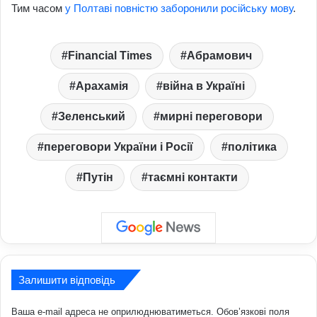
Тим часом
у Полтаві повністю заборонили російську мову
.
Financial Times
Абрамович
Арахамія
війна в Україні
Зеленський
мирні переговори
переговори України і Росії
політика
Путін
таємні контакти
Залишити відповідь
Ваша e-mail адреса не оприлюднюватиметься.
Обов’язкові поля