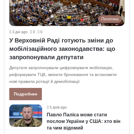
Политика
3 дні ago
0
0
У Верховній Раді готують зміни до
мобілізаційного законодавства: що
запропонували депутати
Депутати запропонували цифровізувати мобілізацію,
реформувати ТЦК, змінити бронювання та встановити
нові правила ротації й демобілізації.
Подробнее
5 днів ago
Павло Паліса може стати
послом України у США: хто він
та чим відомий