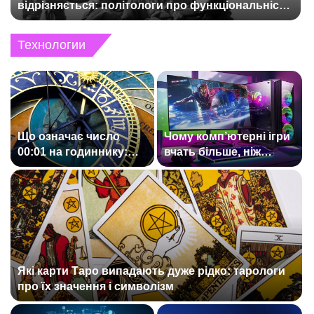
відрізняється: політологи про функціональність
держави
Технологии
Що означає число
Чому комп’ютерні ігри
00:01 на годиннику:
вчать більше, ніж
експертна думка
здається: розвиток
езотериків
мислення та навичок
Які карти Таро випадають дуже рідко: тарологи
про їх значення і символізм