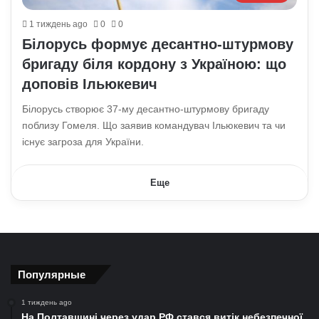
1 тиждень ago
0
0
Білорусь формує десантно-штурмову
бригаду біля кордону з Україною: що
доповів Ільюкевич
Білорусь створює 37-му десантно-штурмову бригаду
поблизу Гомеля. Що заявив командувач Ільюкевич та чи
існує загроза для України.
Еще
Популярные
1 тиждень ago
На Полтавщині через удар РФ стався витік небезпечної