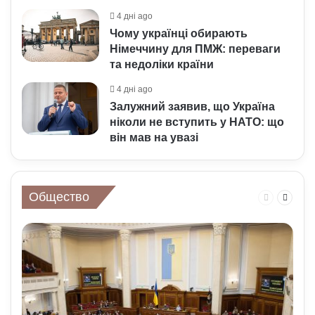
4 дні ago
Чому українці обирають
Німеччину для ПМЖ: переваги
та недоліки країни
4 дні ago
Залужний заявив, що Україна
ніколи не вступить у НАТО: що
він мав на увазі
Общество
Предыдущ
Следу