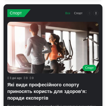
Спорт
Предыдущ
Следу
Все
Спорт
Спорт
3 дні ago
0
0
Які види професійного спорту
приносять користь для здоров’я:
поради експертів