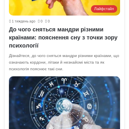
Лайфстайл
1 тиждень ago
0
0
До чого сняться мандри різними
країнами: пояснення сну з точки зору
психології
Дізнайтеся, до чого сняться мандри різними країнами, що
означають кордони, літаки й незнайомі міста та як
психологія пояснює такі сни.