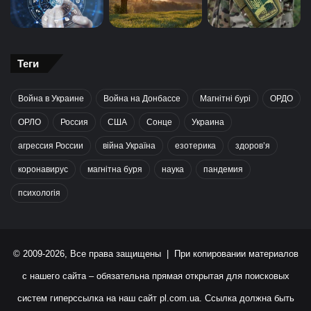
Теги
Война в Украине
Война на Донбассе
Магнітні бурі
ОРДО
ОРЛО
Россия
США
Сонце
Украина
агрессия России
війна Україна
езотерика
здоров’я
коронавирус
магнітна буря
наука
пандемия
психологія
© 2009-2026, Все права защищены | При копировании материалов
с нашего сайта – обязательна прямая открытая для поисковых
систем гиперссылка на наш сайт
pl.com.ua
. Ссылка должна быть