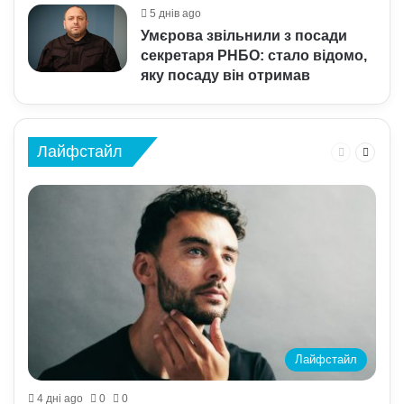
5 днів ago
Умєрова звільнили з посади
секретаря РНБО: стало відомо,
яку посаду він отримав
Лайфстайл
Предыдущ
Следу
Лайфстайл
4 дні ago
0
0