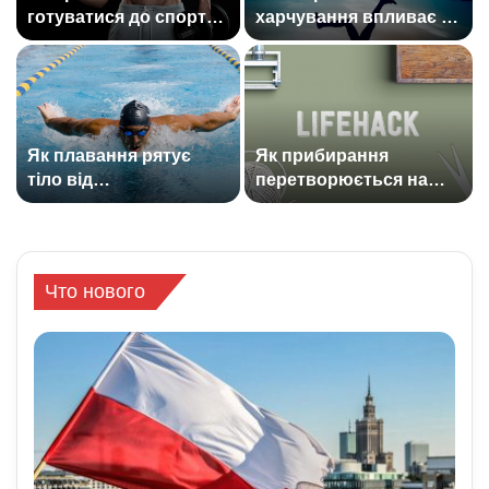
готуватися до спорту:
харчування впливає на
прості кроки, що
тіло: протеїни та
захищають тіло від
добавки у реальних
перевантажень
результатах тренувань
Як плавання рятує
Як прибирання
тіло від
перетворюється на
перевантажень:
тренування: господині
тренери показали
показали лайфхаки, що
сенсаційні ефекти
спалюють калорії
водного спорту
вдома
Что нового