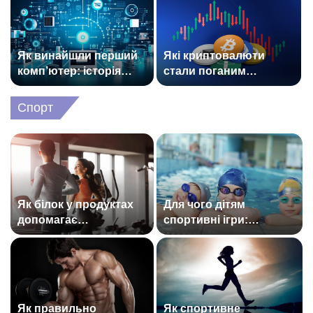
Як винайшли перший
Які криптовалюти
комп’ютер: історія
стали поганим
технології та її вплив
прикладом: історії
на світ
провалів та втрат
Спорт
інвесторів
Як білок у продуктах
Для чого дітям
допомагає
спортивні ігри:
спортсменам: користь
розвиток тіла й
для м’язів та
мислення через
відновлення
активність
Як правильно
Як спортивне