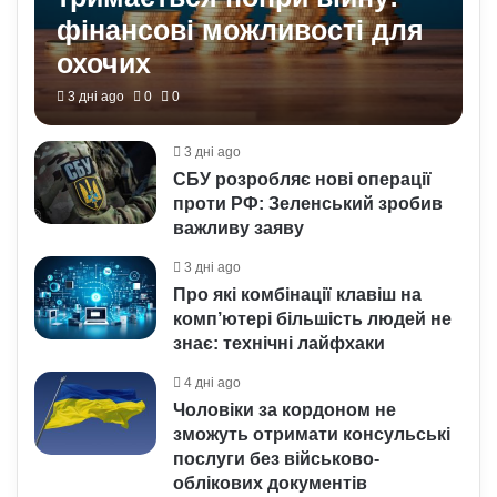
фінансові можливості для
охочих
3 дні ago
0
0
3 дні ago
СБУ розробляє нові операції
проти РФ: Зеленський зробив
важливу заяву
3 дні ago
Про які комбінації клавіш на
комп’ютері більшість людей не
знає: технічні лайфхаки
4 дні ago
Чоловіки за кордоном не
зможуть отримати консульські
послуги без військово-
облікових документів