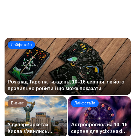
Лайфстайл
Розклад Таро на тиждень, 10–16 серпня: як його
правильно робити і що може показати
Бизнес
Лайфстайл
у
У супермаркетах
Астропрогноз на 10–16
Києва з’явились
серпня для усіх знаків