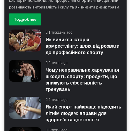
Експерти пояснили, які професійні спортивні дисципліни
розвивають витривалість і силу та як знизити ризик травм.
Подробнее
1 тиждень ago
Як виникла історія
армрестлінгу: шлях від розваги
до професійного спорту
2 тижні ago
Чому неправильне харчування
шкодить спорту: продукти, що
знижують ефективність
тренувань
2 тижні ago
Який спорт найкраще підходить
літнім людям: вправи для
здоров’я та довголіття
3 тижні ago