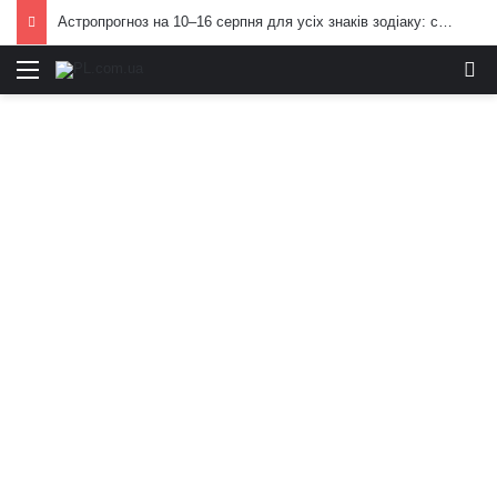
Астропрогноз на 10–16 серпня для усіх знаків зодіаку: сюрпризи у середині місяця
Меню
И