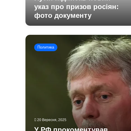
указ про призов росіян:
фото документу
У
РФ
Политика
прокоментував
емоційні
заяви
Трампа
та
готовність
Кремля
до
переговорів
20 Вересня, 2025
У РФ прокоментував