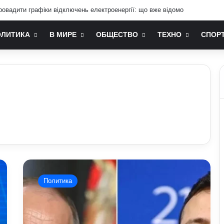
ровадити графіки відключень електроенергії: що вже відомо
ОЛИТИКА
В МИРЕ
ОБЩЕСТВО
ТЕХНО
СПОР
У
Путіна
Политика
зробили
нову
заяву
щодо