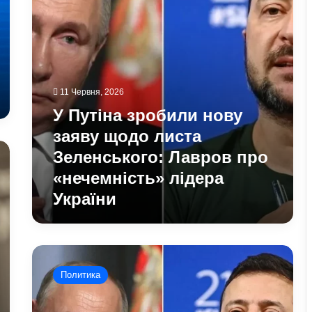
листа
Зеленського:
Лавров
про
«нечемність»
лідера
України
11 Червня, 2026
У Путіна зробили нову
заяву щодо листа
Зеленського: Лавров про
«нечемність» лідера
України
Віткофф
анонсував
Политика
важливу
зустріч
між