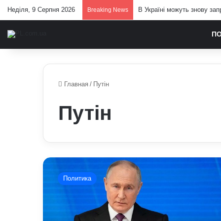
Неділя, 9 Серпня 2026
В Україні можуть знову зап
Breaking News
П
Главная
/
Путін
Путін
Путін
назвав
Политика
головну
мету
ЗС
РФ