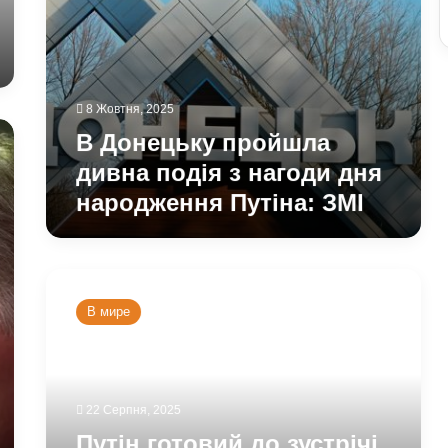
ЗМІ
8 Жовтня, 2025
В Донецьку пройшла
дивна подія з нагоди дня
народження Путіна: ЗМІ
Путін
готовий
В мире
до
зустрічі
с
Зеленським:
Лавров
22 Серпня, 2025
розкрив,
Путін готовий до зустрічі
які