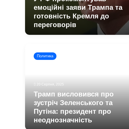
емоційні заяви Трампа та
готовність Кремля до
переговорів
Трамп
висловився
Политика
про
зустріч
Зеленського
та
Путіна:
20 Серпня, 2025
президент
Трамп висловився про
про
неоднозначність
зустріч Зеленського та
Путіна: президент про
неоднозначність