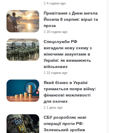
4 години ago
Привітання з Днем ангела
Йосипа 8 серпня: вірші та
проза
20 години ago
Спецслужби РФ
вигадали нову схему з
жіночими акаунтами в
Україні: як виманюють
військових
22 години ago
Який бізнес в Україні
тримається попри війну:
фінансові можливості
для охочих
1 день ago
СБУ розробляє нові
операції проти РФ:
Зеленський зробив