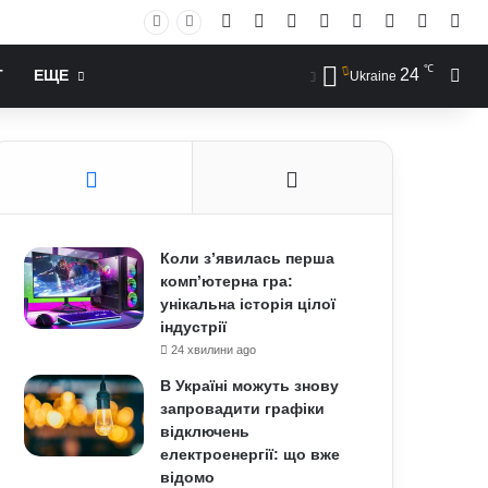
Facebook
X
YouTube
Instagram
RSS
Log In
Случай
Sid
℃
24
Иск
Т
ЕЩЕ
Ukraine
Коли з’явилась перша
комп’ютерна гра:
унікальна історія цілої
індустрії
24 хвилини ago
В Україні можуть знову
запровадити графіки
відключень
електроенергії: що вже
відомо