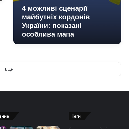
4 можливі сценарії
майбутніх кордонів
України: показані
особлива мапа
Еще
дние
Теги