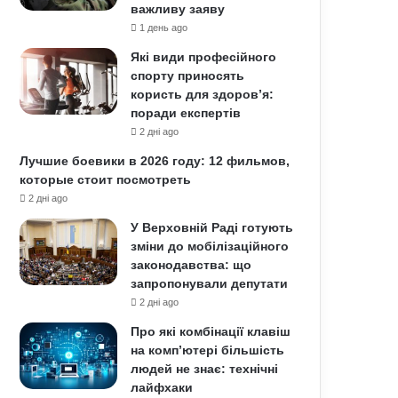
важливу заяву
1 день ago
Які види професійного
спорту приносять
користь для здоров’я:
поради експертів
2 дні ago
Лучшие боевики в 2026 году: 12 фильмов,
которые стоит посмотреть
2 дні ago
У Верховній Раді готують
зміни до мобілізаційного
законодавства: що
запропонували депутати
2 дні ago
Про які комбінації клавіш
на комп’ютері більшість
людей не знає: технічні
лайфхаки