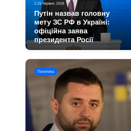
в
29 Червня, 2026
Україні:
Путін назвав головну
офіційна
заява
мету ЗС РФ в Україні:
президента
офіційна заява
Росії
президента Росії
Арахамія
розмовляв
Политика
з
Путіним:
у
Financial
Times
з’явилась
нова
інформація