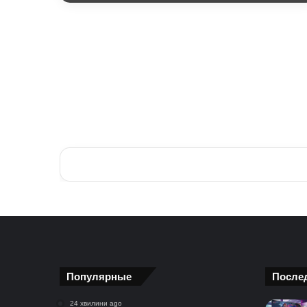
Популярные
После
24 хвилини ago