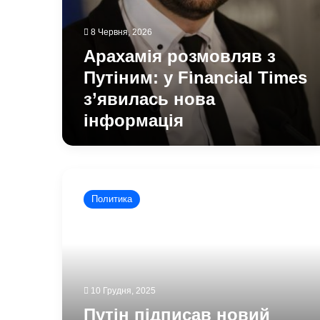
8 Червня, 2026
Арахамія розмовляв з
Путіним: у Financial Times
з’явилась нова
інформація
Путін
підписав
Политика
новий
указ
про
призов
росіян:
фото
10 Грудня, 2025
документу
Путін підписав новий