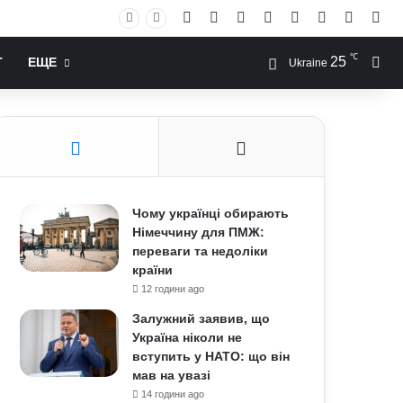
Facebook
X
YouTube
Instagram
RSS
Log In
Случай
Sid
℃
25
Иск
Т
ЕЩЕ
Ukraine
Чому українці обирають
Німеччину для ПМЖ:
переваги та недоліки
країни
12 години ago
Залужний заявив, що
Україна ніколи не
вступить у НАТО: що він
мав на увазі
14 години ago