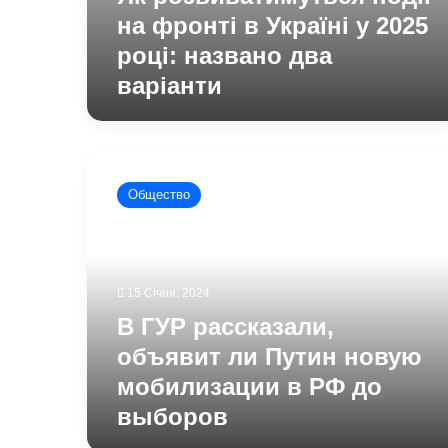
на фронті в Україні у 2025
році: названо два
варіанти
В
ГУР
Общество
рассказали,
объявит
ли
Путин
новую
15 Січня, 2024
мобилизации
В ГУР рассказали,
в
РФ
объявит ли Путин новую
до
мобилизации в РФ до
выборов
выборов