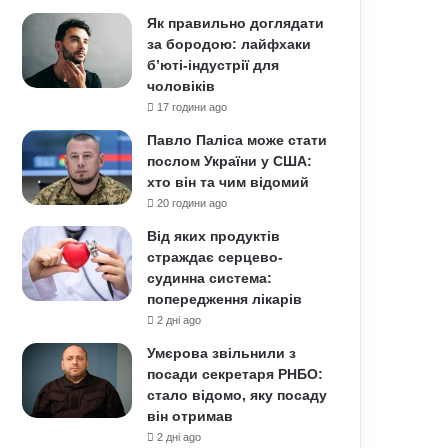
Як правильно доглядати
за бородою: лайфхаки
б’юті-індустрії для
чоловіків
17 години ago
Павло Паліса може стати
послом України у США:
хто він та чим відомий
20 години ago
Від яких продуктів
страждає серцево-
судинна система:
попередження лікарів
2 дні ago
Умєрова звільнили з
посади секретаря РНБО:
стало відомо, яку посаду
він отримав
2 дні ago