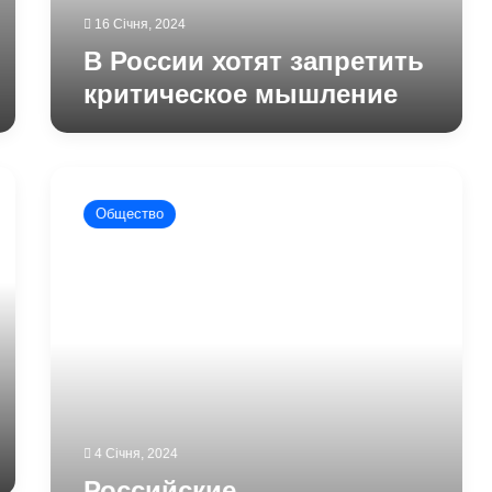
16 Січня, 2024
В России хотят запретить
критическое мышление
Российские
пропагандисты
Общество
выдумали
фейк
о
вчерашнем
обмене
пленными
4 Січня, 2024
Российские