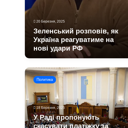
20 Березня, 2025
Зеленський розповів, як
Україна реагуватиме на
нові удари РФ
У
Раді
Политика
пропонують
скасувати
платіжку
за
транспортування
18 Березня, 2025
газу
У Раді пропонують
для
українців
скасувати платіжку за