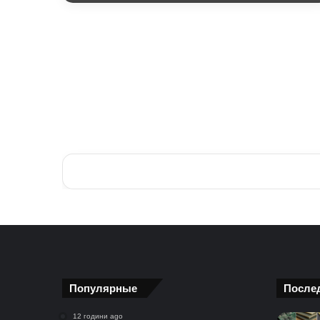
Популярные
После
12 години ago