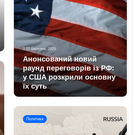
у
США
розкрили
основну
їх
суть
20 Березня, 2025
Анонсований новий
раунд переговорів із РФ:
у США розкрили основну
їх суть
Яким
буде
Политика
наступний
крок
для