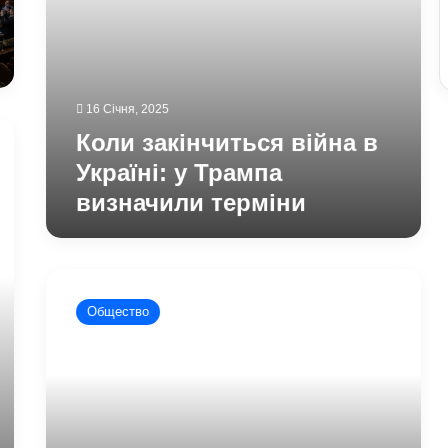
16 Січня, 2025
Коли закінчиться війна в
Україні: у Трампа
визначили терміни
В
России
Общество
хотят
запретить
критическое
мышление