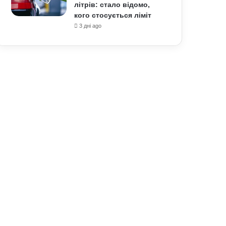
літрів: стало відомо,
кого стосується ліміт
3 дні ago