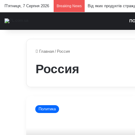
П’ятниця, 7 Серпня 2026
Від яких продуктів страж
Breaking News
П
Главная
/
Россия
Россия
Зеленський
попередив,
Политика
що
треба
для
зупинення