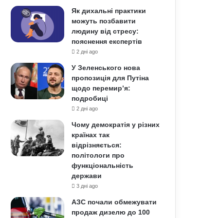
Як дихальні практики
можуть позбавити
людину від стресу:
пояснення експертів
2 дні ago
У Зеленського нова
пропозиція для Путіна
щодо перемир’я:
подробиці
2 дні ago
Чому демократія у різних
країнах так
відрізняється:
політологи про
функціональність
держави
3 дні ago
АЗС почали обмежувати
продаж дизелю до 100