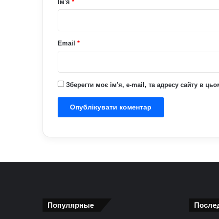
Ім'я
*
*
Email
*
Зберегти моє ім'я, e-mail, та адресу сайту в ц
Популярные
После