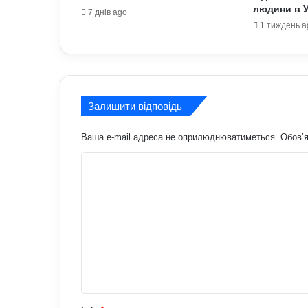
людини в У
7 днів ago
1 тиждень a
Залишити відповідь
Ваша e-mail адреса не оприлюднюватиметься.
Обов’я
К
о
м
е
н
т
а
р