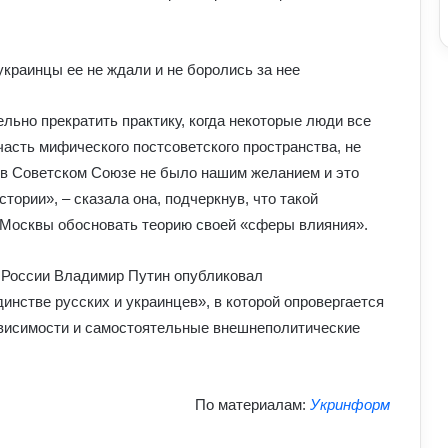
украинцы ее не ждали и не боролись за нее
Умєрова звільнили з посади
льно прекратить практику, когда некоторые люди все
секретаря РНБО: стало відомо, яку
асть мифического постсоветского пространства, не
посаду він отримав
 в Советском Союзе не было нашим желанием и это
тории», – сказала она, подчеркнув, что такой
У Зеленського нова пропозиція для
 Москвы обосновать теорию своей «сферы влияния».
Путіна щодо перемир’я: подробиці
 России Владимир Путин опубликовал
Чому демократія у різних країнах так
инстве русских и украинцев», в которой опровергается
відрізняється: політологи про
ависимости и самостоятельные внешнеполитические
функціональність держави
Білорусь формує десантно-штурмову
По материалам:
Укринформ
бригаду біля кордону з Україною: що
доповів Ільюкевич