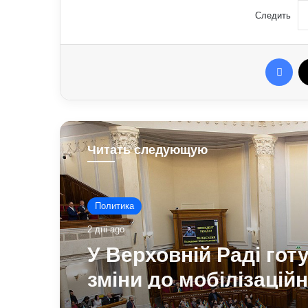
Следить
Fac
Читать следующую
Политика
2 дні ago
У Верховній Раді гот
зміни до мобілізацій
законодавства: що