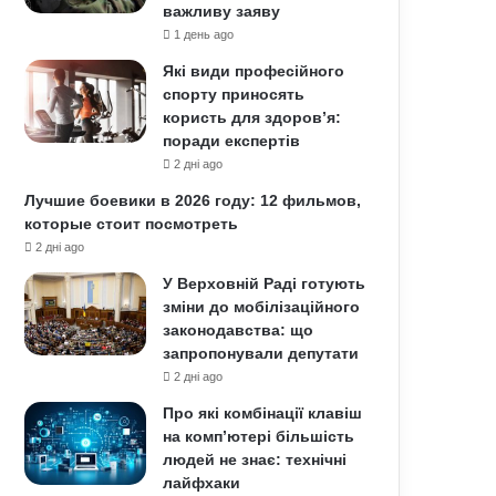
важливу заяву
1 день ago
Які види професійного
спорту приносять
користь для здоров’я:
поради експертів
2 дні ago
Лучшие боевики в 2026 году: 12 фильмов,
которые стоит посмотреть
2 дні ago
У Верховній Раді готують
зміни до мобілізаційного
законодавства: що
запропонували депутати
2 дні ago
Про які комбінації клавіш
на комп’ютері більшість
людей не знає: технічні
лайфхаки