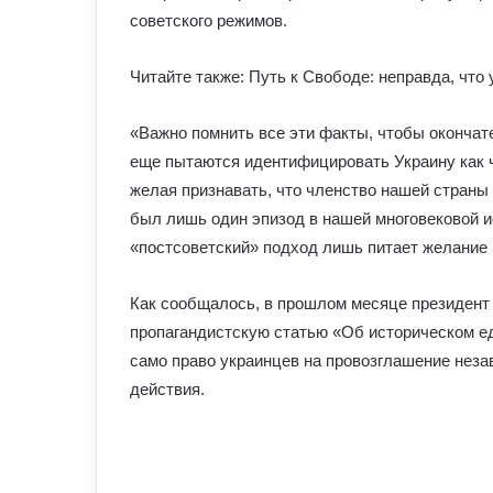
советского режимов.
Читайте также: Путь к Свободе: неправда, что 
«Важно помнить все эти факты, чтобы окончате
еще пытаются идентифицировать Украину как ч
желая признавать, что членство нашей страны
был лишь один эпизод в нашей многовековой ис
«постсоветский» подход лишь питает желание
Как сообщалось, в прошлом месяце президент
пропагандистскую статью «Об историческом ед
само право украинцев на провозглашение нез
действия.