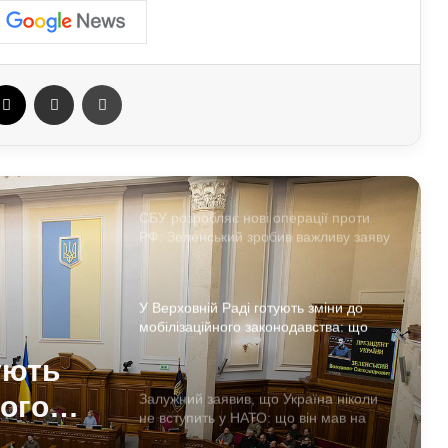
На Полтавщині через удар РФ стався
витік небезпечної хімічної речовини:
що вже відомо
ebook
X
Отправить e-mail
Печать
Спецслужби РФ вигадали нову схему
з жіночими акаунтами в Україні: як
виманюють військових
СБУ розробляє нові операції проти
РФ: Зеленський зробив важливу заяву
У Верховній Раді готують зміни до
мобілізаційного законодавства: що
запропонували депутати
ують
ного
Залужний заявив, що Україна ніколи
не вступить у НАТО: що він мав на
увазі