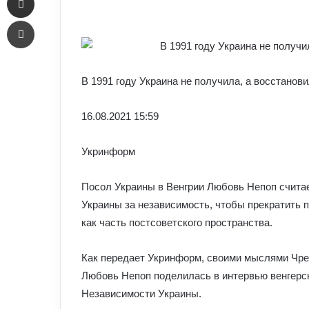
an
Печать
email
В 1991 году Украина не получила, а восстанов
16.08.
2021 15:59
Укринформ
Посол Украины в Венгрии Любовь Непоп счит
Украины за независимость, чтобы прекратить
как часть постсоветского пространства.
Как передает Укринформ, своими мыслями Чр
Любовь Непоп поделилась в интервью венгерск
Независимости Украины.