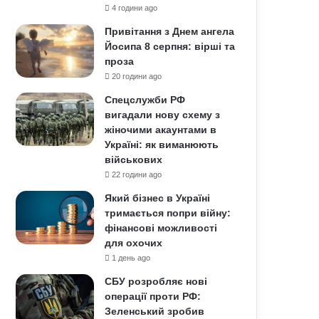
4 години ago
Привітання з Днем ангела
Йосипа 8 серпня: вірші та
проза
20 години ago
Спецслужби РФ
вигадали нову схему з
жіночими акаунтами в
Україні: як виманюють
військових
22 години ago
Який бізнес в Україні
тримається попри війну:
фінансові можливості
для охочих
1 день ago
СБУ розробляє нові
операції проти РФ:
Зеленський зробив