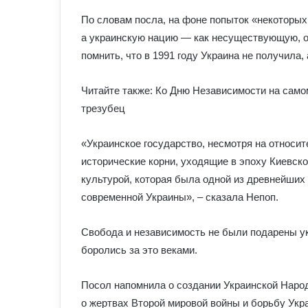
По словам посла, на фоне попыток «некоторых
а украинскую нацию — как несуществующую, о
помнить, что в 1991 году Украина не получила,
Читайте также: Ко Дню Независимости на сам
трезубец
«Украинское государство, несмотря на относи
исторические корни, уходящие в эпоху Киевско
культурой, которая была одной из древнейших 
современной Украины», – сказала Непоп.
Свобода и независимость не были подарены ук
боролись за это веками.
Посол напомнила о cоздании Украинской Народн
о жертвах Второй мировой войны и борьбу Укр