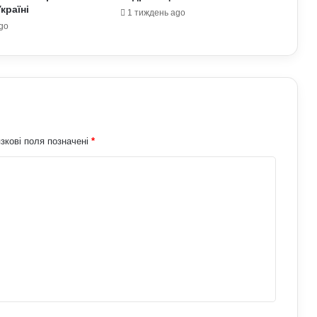
країні
1 тиждень ago
go
На Полтавщині через удар РФ стався
витік небезпечної хімічної речовини:
що вже відомо
Спецслужби РФ вигадали нову схему
з жіночими акаунтами в Україні: як
виманюють військових
зкові поля позначені
*
СБУ розробляє нові операції проти
РФ: Зеленський зробив важливу заяву
У Верховній Раді готують зміни до
мобілізаційного законодавства: що
запропонували депутати
Залужний заявив, що Україна ніколи
не вступить у НАТО: що він мав на