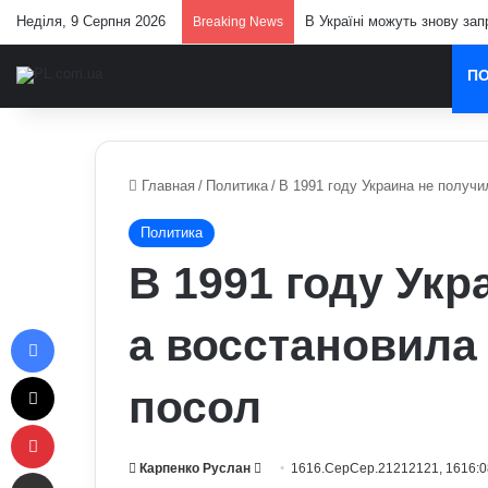
Неділя, 9 Серпня 2026
В Україні можуть знову зап
Breaking News
П
Главная
/
Политика
/
В 1991 году Украина не получи
Политика
В 1991 году Укр
Facebook
а восстановила
X
посол
Pinterest
Send
Карпенко Руслан
1616.СерСер.21212121, 1616:
Отправить e-mail