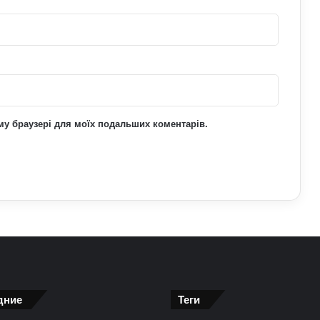
увазі
Павло Паліса може стати послом
України у США: хто він та чим відомий
ьому браузері для моїх подальших коментарів.
дние
Теги