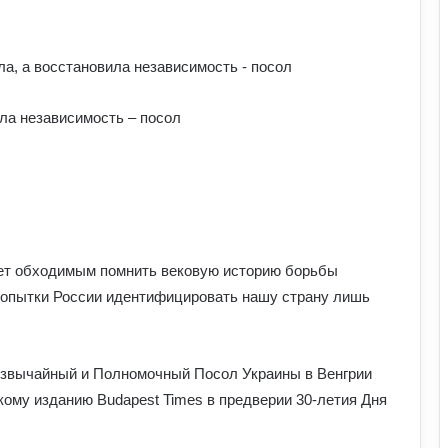
ила независимость – посол
ает обходимым помнить вековую историю борьбы
 попытки России идентифицировать нашу страну лишь
езвычайный и Полномочный Посол Украины в Венгрии
ому изданию Budapest Times в предверии 30-летия Дня