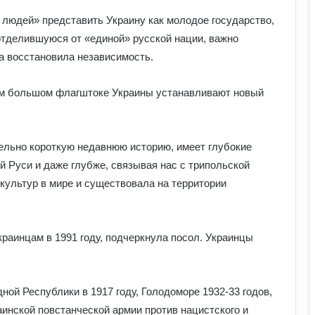
 людей» представить Украину как молодое государство,
тделившуюся от «единой» русской нации, важно
 а восстановила независимость.
ом большом флагштоке Украины устанавливают новый
тельно короткую недавнюю историю, имеет глубокие
й Руси и даже глубже, связывая нас с трипольской
культур в мире и существовала на территории
раинцам в 1991 году, подчеркнула посол. Украинцы
ой Республики в 1917 году, Голодоморе 1932-33 годов,
аинской повстанческой армии против нацистского и