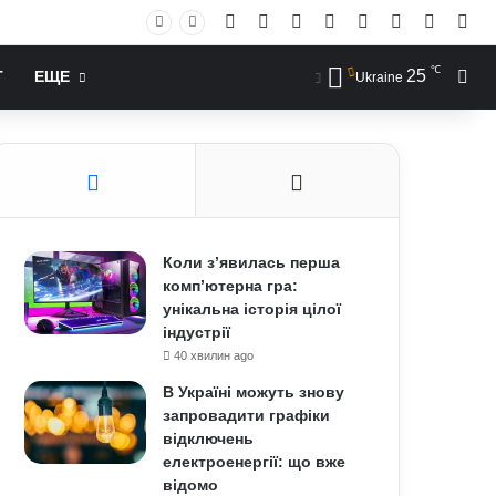
Facebook
X
YouTube
Instagram
RSS
Log In
Случай
Sid
℃
25
Иск
Т
ЕЩЕ
Ukraine
Коли з’явилась перша
комп’ютерна гра:
унікальна історія цілої
індустрії
40 хвилин ago
В Україні можуть знову
запровадити графіки
відключень
електроенергії: що вже
відомо