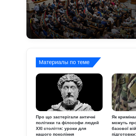
запропонували депу
Материалы по теме
Про що застерігали античні
Як криміна
політики та філософи людей
можуть про
XXI століття: уроки для
базової ві
нашого покоління
підготовки