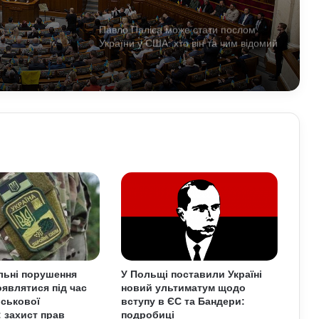
тати
Павло Паліса може стати послом
України у США: хто він та чим відомий
Умєрова звільнили з посади
секретаря РНБО: стало відомо, яку
посаду він отримав
У Зеленського нова пропозиція для
Путіна щодо перемир’я: подробиці
Чому демократія у різних країнах так
відрізняється: політологи про
функціональність держави
льні порушення
У Польщі поставили Україні
являтися під час
новий ультиматум щодо
Білорусь формує десантно-штурмову
йськової
вступу в ЄС та Бандери:
бригаду біля кордону з Україною: що
: захист прав
подробиці
доповів Ільюкевич