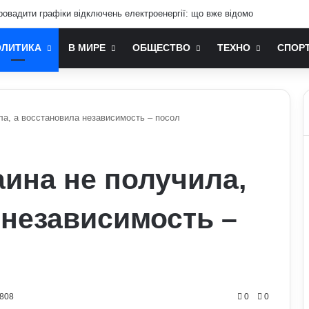
ровадити графіки відключень електроенергії: що вже відомо
ОЛИТИКА
В МИРЕ
ОБЩЕСТВО
ТЕХНО
СПОР
ла, а восстановила независимость – посол
аина не получила,
 независимость –
0808
0
0