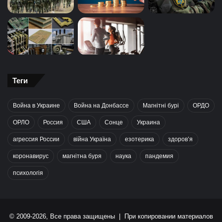
Теги
Война в Украине
Война на Донбассе
Магнітні бурі
ОРДО
ОРЛО
Россия
США
Сонце
Украина
агрессия России
війна Україна
езотерика
здоров’я
коронавирус
магнітна буря
наука
пандемия
психологія
© 2009-2026, Все права защищены | При копировании материалов