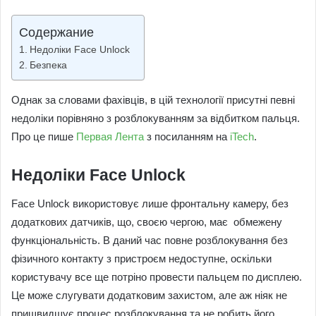
email
Содержание
Недоліки Face Unlock
Безпека
Однак за словами фахівців, в цій технології присутні певні
недоліки порівняно з розблокуванням за відбитком пальця.
Про це пише
Первая Лента
з посиланням на
iTech
.
Недоліки Face Unlock
Face Unlock використовує лише фронтальну камеру, без
додаткових датчиків, що, своєю чергою, має обмежену
функціональність. В даний час повне розблокування без
фізичного контакту з пристроєм недоступне, оскільки
користувачу все ще потріно провести пальцем по дисплею.
Це може слугувати додатковим захистом, але аж ніяк не
пришвидшує процес розблокування та не робить його