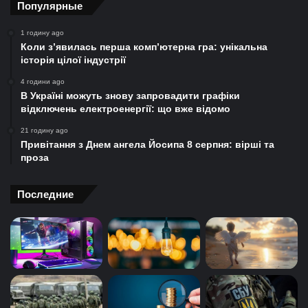
Популярные
1 годину ago
Коли з’явилась перша комп’ютерна гра: унікальна
історія цілої індустрії
4 години ago
В Україні можуть знову запровадити графіки
відключень електроенергії: що вже відомо
21 годину ago
Привітання з Днем ангела Йосипа 8 серпня: вірші та
проза
Последние