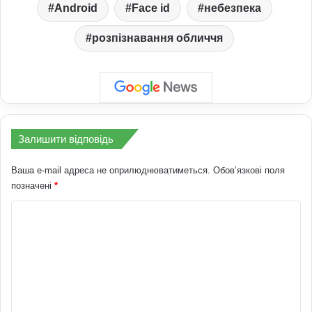
Android
Face id
небезпека
розпізнавання обличчя
Залишити відповідь
Ваша e-mail адреса не оприлюднюватиметься.
Обов’язкові поля
позначені
*
К
о
м
е
н