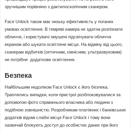
зручнішим порівняно з дактилоскопічним сканером.
Face Unlock також має низьку ефективність у поганих
умовах освітлення. В темряві камера не здатна розпізнати
обличчя, і користувачі змушені підсвічувати обличчя
екраном або шукати освітлене місце. На відміну від цього,
сканерам відбитків (оптичним, ємнісним, ультразвуковим)
не потрібне додаткове освітлення.
Безпека
Найбільшим недоліком Face Unlock є його безпека.
Траплялись випадки, коли пристрої розблоковувалися за
допомогою фото справжнього власника або людини з
подібною зовнішністю. Розробникам платіжних і банківських
додатків відомі слабкі місця Face Unlock і тому вони
зазвичай блокують доступ до особистих даних при його