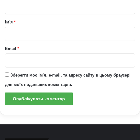
т
а
р
Ім'я
*
*
Email
*
Зберегти моє ім'я, e-mail, та адресу сайту в цьому браузері
для моїх подальших коментарів.