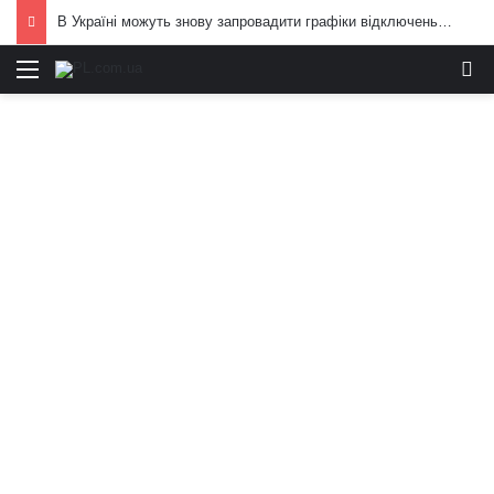
В Україні можуть знову запровадити графіки відключень електроенергії: що вже відомо
Меню
И