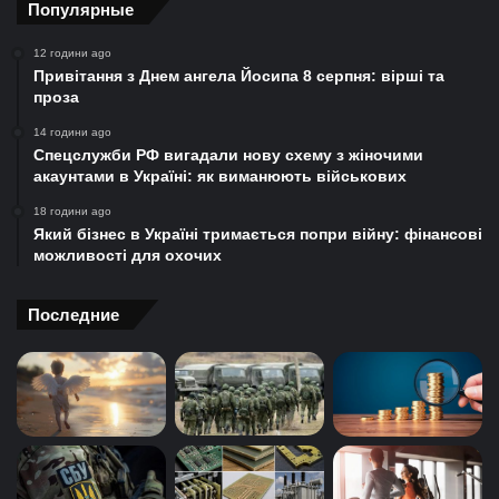
Популярные
12 години ago
Привітання з Днем ангела Йосипа 8 серпня: вірші та
проза
14 години ago
Спецслужби РФ вигадали нову схему з жіночими
акаунтами в Україні: як виманюють військових
18 години ago
Який бізнес в Україні тримається попри війну: фінансові
можливості для охочих
Последние