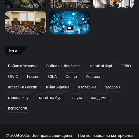
Теги
Война в Украине
Война на Донбассе
Магнітні бурі
ОРДО
ОРЛО
Россия
США
Сонце
Украина
агрессия России
війна Україна
езотерика
здоров’я
коронавирус
магнітна буря
наука
пандемия
психологія
© 2009-2026, Все права защищены | При копировании материалов