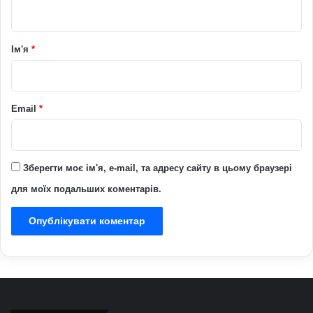
т
а
р
Ім'я
*
*
Email
*
Зберегти моє ім'я, e-mail, та адресу сайту в цьому браузері
для моїх подальших коментарів.