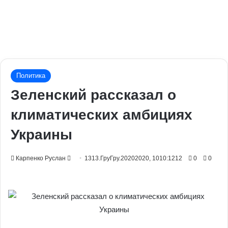
Политика
Зеленский рассказал о
климатических амбициях
Украины
Send
Карпенко Руслан
1313.ГруГру.20202020, 1010:1212
0
0
an
email