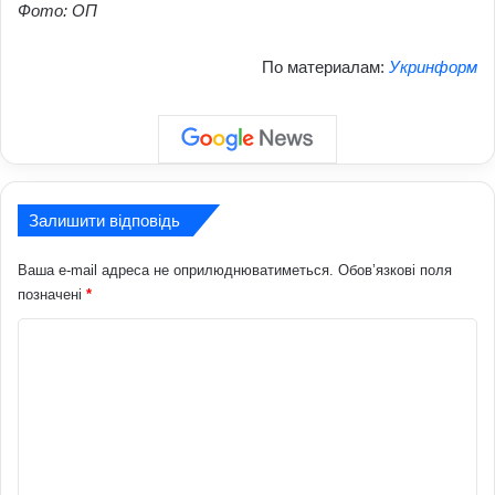
Фото: ОП
По материалам:
Укринформ
Залишити відповідь
Ваша e-mail адреса не оприлюднюватиметься.
Обов’язкові поля
позначені
*
К
о
м
е
н