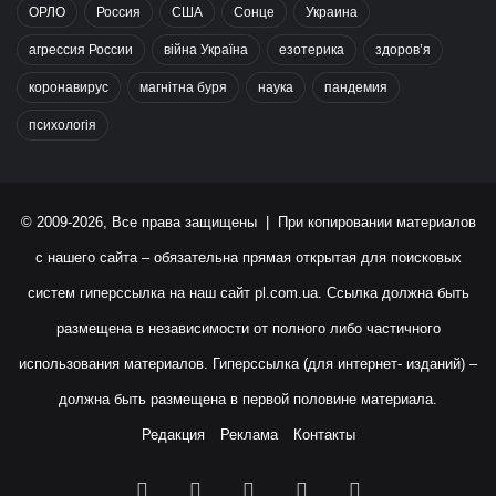
ОРЛО
Россия
США
Сонце
Украина
агрессия России
війна Україна
езотерика
здоров’я
коронавирус
магнітна буря
наука
пандемия
психологія
© 2009-2026, Все права защищены | При копировании материалов
с нашего сайта – обязательна прямая открытая для поисковых
систем гиперссылка на наш сайт
pl.com.ua
. Ссылка должна быть
размещена в независимости от полного либо частичного
использования материалов. Гиперссылка (для интернет- изданий) –
должна быть размещена в первой половине материала.
Редакция
Реклама
Контакты
Facebook
X
YouTube
Instagram
RSS