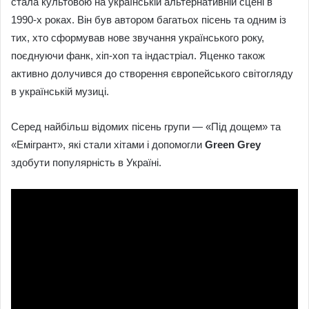
стала культовою на українській альтернативній сцені в
1990-х роках. Він був автором багатьох пісень та одним із
тих, хто сформував нове звучання українського року,
поєднуючи фанк, хіп-хоп та індастріал. Яценко також
активно долучився до створення європейського світогляду
в українській музиці.
Серед найбільш відомих пісень групи — «Під дощем» та
«Емігрант», які стали хітами і допомогли
Green Grey
здобути популярність в Україні.