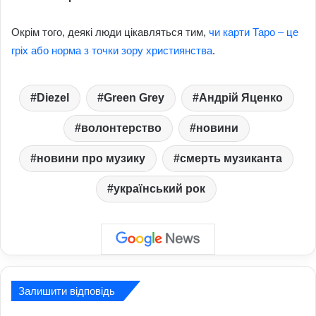
Окрім того, деякі люди цікавляться тим,
чи карти Таро – це
гріх або норма з точки зору християнства
.
Diezel
Green Grey
Андрій Яценко
волонтерство
новини
новини про музику
смерть музиканта
український рок
Залишити відповідь