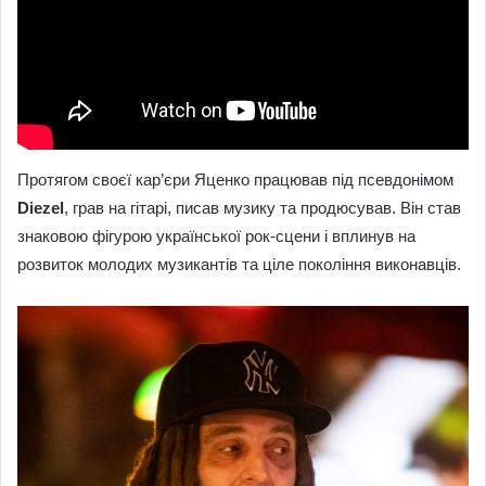
Протягом своєї кар’єри Яценко працював під псевдонімом
Diezel
, грав на гітарі, писав музику та продюсував. Він став
знаковою фігурою української рок-сцени і вплинув на
розвиток молодих музикантів та ціле покоління виконавців.