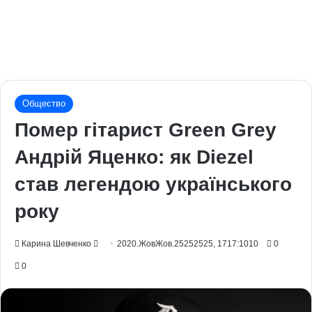
Общество
Помер гітарист Green Grey
Андрій Яценко: як Diezel
став легендою українського
року
Send
Карина Шевченко
2020.ЖовЖов.25252525, 1717:1010
0
an
0
email