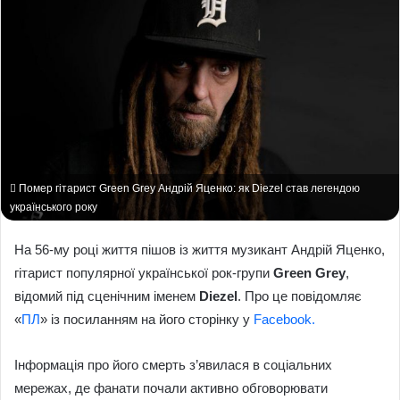
Помер гітарист Green Grey Андрій Яценко: як Diezel став легендою
українського року
На 56-му році життя пішов із життя музикант Андрій Яценко,
гітарист популярної української рок-групи
Green Grey
,
відомий під сценічним іменем
Diezel
. Про це повідомляє
«
ПЛ
» із посиланням на його сторінку у
Facebook.
Інформація про його смерть з’явилася в соціальних
мережах, де фанати почали активно обговорювати