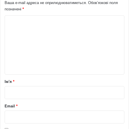
Ваша e-mail адреса не оприлюднюватиметься.
Обов’язкові поля
позначені
*
К
о
м
е
н
т
а
р
Ім'я
*
*
Email
*