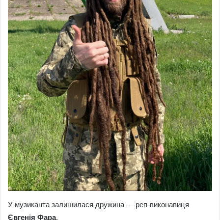
У музиканта залишилася дружина — реп-виконавиця
Євгенія Фара
.