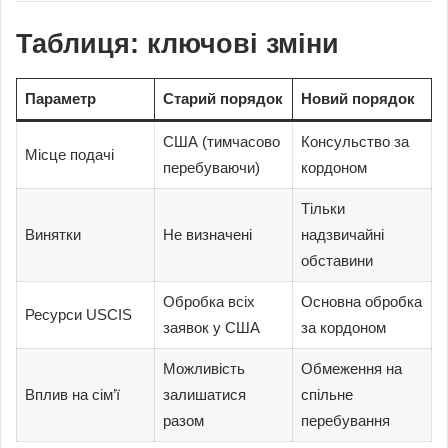
Таблиця: ключові зміни
Параметр
Старий порядок
Новий порядок
США (тимчасово
Консульство за
Місце подачі
перебуваючи)
кордоном
Тільки
Винятки
Не визначені
надзвичайні
обставини
Обробка всіх
Основна обробка
Ресурси USCIS
заявок у США
за кордоном
Можливість
Обмеження на
Вплив на сім’ї
залишатися
спільне
разом
перебування