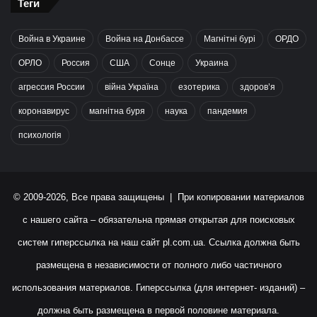
Теги
Война в Украине
Война на Донбассе
Магнітні бурі
ОРДО
ОРЛО
Россия
США
Сонце
Украина
агрессия России
війна Україна
езотерика
здоров’я
коронавирус
магнітна буря
наука
пандемия
психологія
© 2009-2026, Все права защищены | При копировании материалов
с нашего сайта – обязательна прямая открытая для поисковых
систем гиперссылка на наш сайт
pl.com.ua
. Ссылка должна быть
размещена в независимости от полного либо частичного
использования материалов. Гиперссылка (для интернет- изданий) –
должна быть размещена в первой половине материала.