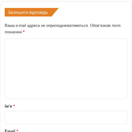
Залишити відповідь
Ваша e-mail адреса не оприлюднюватиметься.
Обов’язкові поля
позначені
*
К
о
м
е
н
т
а
р
Ім'я
*
*
Email
*