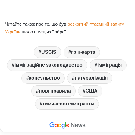
Читайте також про те, що був
розкритий «таємний запит»
України
щодо німецької зброї.
USCIS
грін-карта
імміграційне законодавство
імміграція
консульство
натуралізація
нові правила
США
тимчасові іммігранти