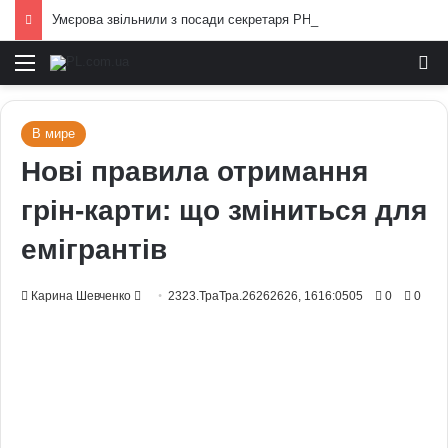
Умєрова звільнили з посади секретаря РНБО: стало відомо, яку посаду він отримав
Меню
И
В мире
Нові правила отримання
грін-карти: що зміниться для
емігрантів
Send
Карина Шевченко
2323.ТраТра.26262626, 1616:0505
0
0
an
email