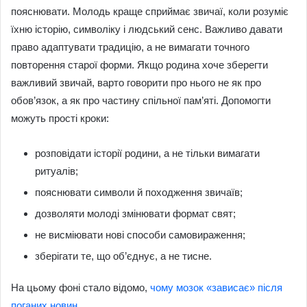
пояснювати. Молодь краще сприймає звичаї, коли розуміє
їхню історію, символіку і людський сенс. Важливо давати
право адаптувати традицію, а не вимагати точного
повторення старої форми. Якщо родина хоче зберегти
важливий звичай, варто говорити про нього не як про
обов’язок, а як про частину спільної пам’яті. Допомогти
можуть прості кроки:
розповідати історії родини, а не тільки вимагати
ритуалів;
пояснювати символи й походження звичаїв;
дозволяти молоді змінювати формат свят;
не висміювати нові способи самовираження;
зберігати те, що об’єднує, а не тисне.
На цьому фоні стало відомо,
чому мозок «зависає» після
поганих новин
.