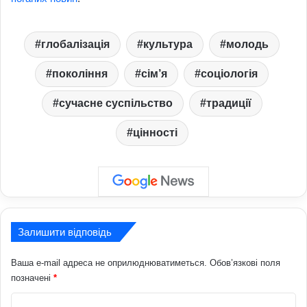
глобалізація
культура
молодь
покоління
сім’я
соціологія
сучасне суспільство
традиції
цінності
Залишити відповідь
Ваша e-mail адреса не оприлюднюватиметься.
Обов’язкові поля
позначені
*
К