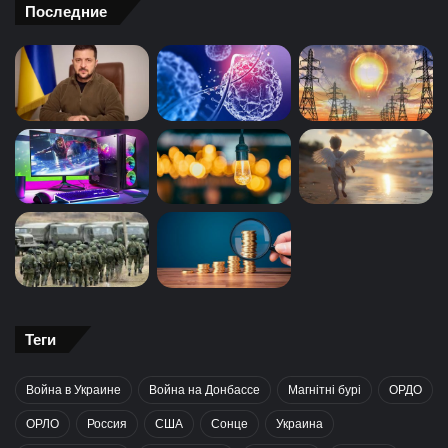
Последние
Теги
Война в Украине
Война на Донбассе
Магнітні бурі
ОРДО
ОРЛО
Россия
США
Сонце
Украина