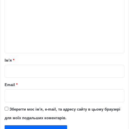
о
м
е
н
т
а
р
Ім'я
*
*
Email
*
Зберегти моє ім'я, e-mail, та адресу сайту в цьому браузері
для моїх подальших коментарів.