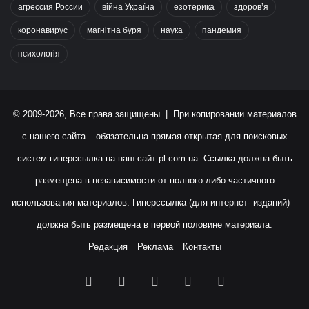
агрессия России
війна Україна
езотерика
здоров’я
коронавирус
магнітна буря
наука
пандемия
психологія
© 2009-2026, Все права защищены | При копировании материалов
с нашего сайта – обязательна прямая открытая для поисковых
систем гиперссылка на наш сайт
pl.com.ua
. Ссылка должна быть
размещена в независимости от полного либо частичного
использования материалов. Гиперссылка (для интернет- изданий) –
должна быть размещена в первой половине материала.
Редакция
Реклама
Контакты
Facebook
X
YouTube
Instagram
RSS