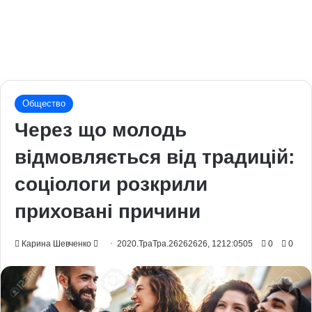
Общество
Через що молодь
відмовляється від традицій:
соціологи розкрили
приховані причини
Send
Карина Шевченко
2020.ТраТра.26262626, 1212:0505
0
0
an
email