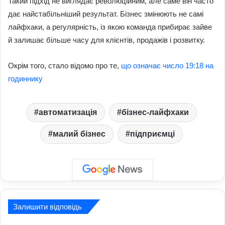
Такий підхід не виглядає революційним, але саме він часто
дає найстабільніший результат. Бізнес змінюють не самі
лайфхаки, а регулярність, із якою команда прибирає зайве
й залишає більше часу для клієнтів, продажів і розвитку.
Окрім того, стало відомо про те,
що означає число 19:18 на
годиннику
автоматизація
бізнес-лайфхаки
малий бізнес
підприємці
Залишити відповідь