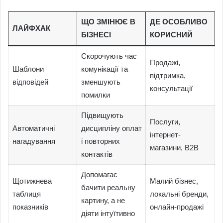
ЩО ЗМІНЮЄ В
ДЕ ОСОБЛИВО
ЛАЙФХАК
БІЗНЕСІ
КОРИСНИЙ
Скорочують час
Продажі,
Шаблони
комунікації та
підтримка,
відповідей
зменшують
консультації
помилки
Підвищують
Послуги,
Автоматичні
дисципліну оплат
інтернет-
нагадування
і повторних
магазини, B2B
контактів
Допомагає
Щотижнева
Малий бізнес,
бачити реальну
таблиця
локальні бренди,
картину, а не
показників
онлайн-продажі
діяти інтуїтивно