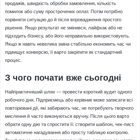
продажів, швидкість обробки замовлення, кількість
помилок або суму прострочених оплат. Потім потрібно
порівняти ситуацію до й після впровадження простого
рішення. Якщо результат не змінився, лайфхак або не
підходить бізнесу, або його неправильно використовують.
Якщо ж навіть невелика зміна стабільно економить час чи
підвищує конверсію, її варто закріпити як стандартний
процес.
З чого почати вже сьогодні
Найпрактичніший шлях — провести короткий аудит одного
робочого дня. Підприємець або керівник може записати всі
повторювані дії, які забирають час, не потребують творчого
мислення й часто виконуються вручну. Після цього варто
обрати одну дію та спростити її: створити шаблон, чек-лист,
автоматичне нагадування або просту таблицю контролю.