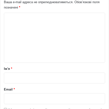
Ваша e-mail адреса не оприлюднюватиметься.
Обов’язкові поля
позначені
*
К
о
м
е
н
т
а
р
Ім'я
*
*
Email
*