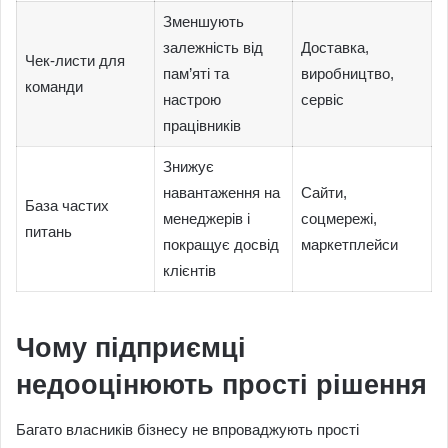
Зменшують
залежність від
Доставка,
Чек-листи для
пам’яті та
виробництво,
команди
настрою
сервіс
працівників
Знижує
навантаження на
Сайти,
База частих
менеджерів і
соцмережі,
питань
покращує досвід
маркетплейси
клієнтів
Чому підприємці
недооцінюють прості рішення
Багато власників бізнесу не впроваджують прості