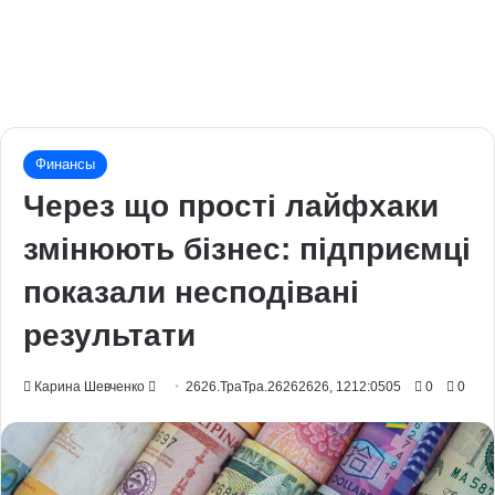
Финансы
Через що прості лайфхаки
змінюють бізнес: підприємці
показали несподівані
результати
Send
Карина Шевченко
2626.ТраТра.26262626, 1212:0505
0
0
an
email