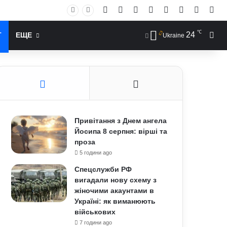
Facebook
X
YouTube
Instagram
RSS
Log In
Случай
Sid
℃
24
Иск
Т
ЕЩЕ
Ukraine
Привітання з Днем ангела
Йосипа 8 серпня: вірші та
проза
5 години ago
Спецслужби РФ
вигадали нову схему з
жіночими акаунтами в
Україні: як виманюють
військових
7 години ago