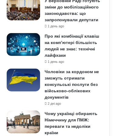
У Верховній Раді готують
зміни до мобілізаційного
законодавства: що
запропонували депутати
1 день ago
Про які комбінації клавіш
на комп’ютері більшість
людей не знає: технічні
лайфхаки
1 день ago
Чоловіки за кордоном не
зможуть отримати
консульські послуги без
військово-облікових
документів
2 дні ago
Чому українці обирають
Німеччину для ПМЖ:
переваги та недоліки
країни