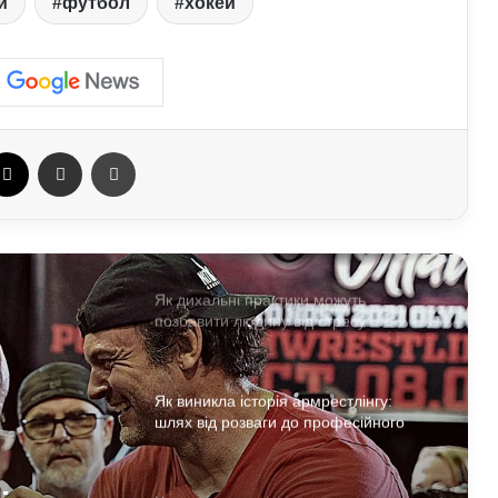
и
футбол
хокей
прості кроки, що захищають тіло від
перевантажень
Як спортивне харчування впливає на
тіло: протеїни та добавки у реальних
результатах тренувань
ebook
X
Отправить e-mail
Печать
Які види професійного спорту
приносять користь для здоров’я:
поради експертів
Як дихальні практики можуть
позбавити людину від стресу:
пояснення експертів
Як виникла історія армрестлінгу:
шлях від розваги до професійного
спорту