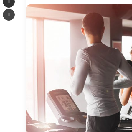
an
Печать
email