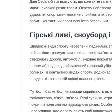
Дані Cedars-Sinai вказують, що контактні та зітк
мають високий ризик травм. Окрему небезпеку с
удари, які спортсмен може не сприймати як се
робить контактний спорт повністю безпечним.
Гірські лижі, сноуборд 
Швидкісні види спорту небезпечні падіннями, з
найчастіше травмуються коліна, плечі, зап’ястя
створюють дороги, автомобілі, нерівне покритт
шолом або відповідний захисний головний убір п
роликах і в контактних видах спорту. Водночас 
швидкості та тверезій оцінці власного рівня.
Футбол і баскетбол не завжди сприймають як не
гомілкостопа, м’язів і зв’язок. Різкі зупинки, ст
покриття поля значно підвищують ризик. Особл
нерегулярно, але одразу дають собі навантаже