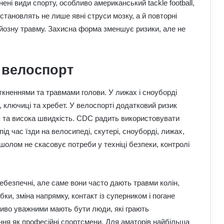
нені види спорту, особливо американський tackle football,
тановлять не лише явні струси мозку, а й повторні
рйозну травму. Захисна форма зменшує ризики, але не
і велоспорт
іткненнями та травмами голови. У лижах і сноуборді
, ключиці та хребет. У велоспорті додатковий ризик
я та висока швидкість. CDC радить використовувати
ід час їзди на велосипеді, скутері, сноуборді, лижах,
шолом не скасовує потреби у техніці безпеки, контролі
безпечні, але саме вони часто дають травми колін,
рибки, зміна напрямку, контакт із суперником і погане
иво уважними мають бути люди, які грають
ння як професійні спортсмени. Для аматорів найбільша