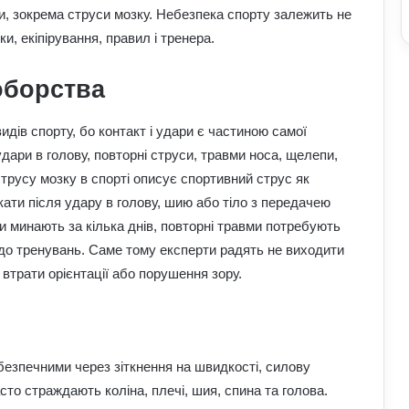
ми, зокрема струси мозку. Небезпека спорту залежить не
ки, екіпірування, правил і тренера.
оборства
ів спорту, бо контакт і удари є частиною самої
ари в голову, повторні струси, травми носа, щелепи,
струсу мозку в спорті описує спортивний струс як
ати після удару в голову, шию або тіло з передачею
и минають за кілька днів, повторні травми потребують
до тренувань. Саме тому експерти радять не виходити
 втрати орієнтації або порушення зору.
безпечними через зіткнення на швидкості, силову
асто страждають коліна, плечі, шия, спина та голова.