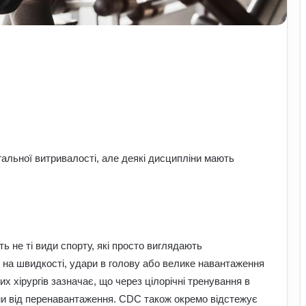
агальної витривалості, але деякі дисципліни мають
 не ті види спорту, які просто виглядають
ння на швидкості, удари в голову або велике навантаження
х хірургів зазначає, що через цілорічні тренування в
вми від перенавантаження. CDC також окремо відстежує