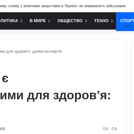
ву схему з жіночими акаунтами в Україні: як виманюють військових
ОЛИТИКА
В МИРЕ
ОБЩЕСТВО
ТЕХНО
СПОР
ми для здоров’я: думка експертів
 є
ими для здоров’я:
505
0
0