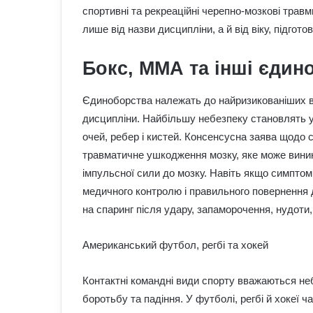
спортивні та рекреаційні черепно-мозкові трав
лише від назви дисципліни, а й від віку, підготов
Бокс, ММА та інші єдин
Єдиноборства належать до найризикованіших вид
дисципліни. Найбільшу небезпеку становлять уд
очей, ребер і кистей. Консенсусна заява щодо 
травматичне ушкодження мозку, яке може виник
імпульсної сили до мозку. Навіть якщо симптом
медичного контролю і правильного повернення 
на спаринг після удару, запаморочення, нудоти,
Американський футбол, регбі та хокей
Контактні командні види спорту вважаються не
боротьбу та падіння. У футболі, регбі й хокеї ч