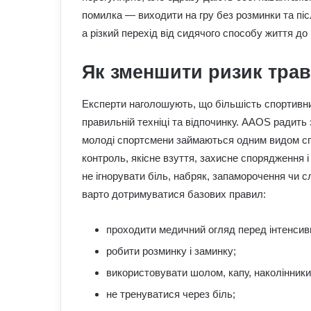
помилка — виходити на гру без розминки та піс
а різкий перехід від сидячого способу життя д
Як зменшити ризик тра
Експерти наголошують, що більшість спортивни
правильній техніці та відпочинку. AAOS радить
молоді спортсмени займаються одним видом спо
контроль, якісне взуття, захисне спорядження 
не ігнорувати біль, набряк, запаморочення чи 
варто дотримуватися базових правил:
проходити медичний огляд перед інтенсив
робити розминку і заминку;
використовувати шолом, капу, наколінники
не тренуватися через біль;