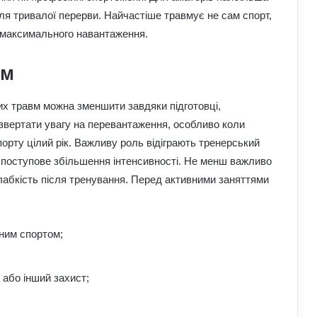
ля тривалої перерви. Найчастіше травмує не сам спорт,
о максимального навантаження.
вм
х травм можна зменшити завдяки підготовці,
 звертати увагу на перевантаження, особливо коли
рту цілий рік. Важливу роль відіграють тренерський
і поступове збільшення інтенсивності. Не менш важливо
слабкість після тренування. Перед активними заняттями
ним спортом;
 або інший захист;