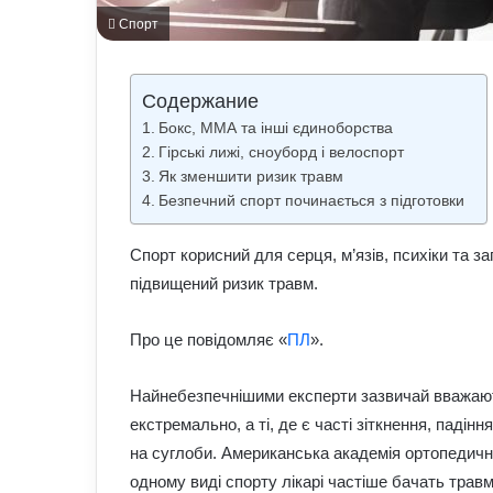
Спорт
Содержание
Бокс, ММА та інші єдиноборства
Гірські лижі, сноуборд і велоспорт
Як зменшити ризик травм
Безпечний спорт починається з підготовки
Спорт корисний для серця, м’язів, психіки та з
підвищений ризик травм.
Про це повідомляє «
ПЛ
».
Найнебезпечнішими експерти зазвичай вважають
екстремально, а ті, де є часті зіткнення, паді
на суглоби. Американська академія ортопедични
одному виді спорту лікарі частіше бачать тра