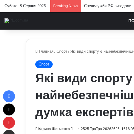
Субота, 8 Серпня 2026
Спецслужби РФ вигадали но
Breaking News
П
Главная
/
Спорт
/
Які види спорту є найнебезпечніши
Спорт
Які види спорту
Facebook
найнебезпечніш
X
думка експертів
Pinterest
Send
Карина Шевченко
2525.ТраТра.26262626, 1616:0
Отправить e-mail