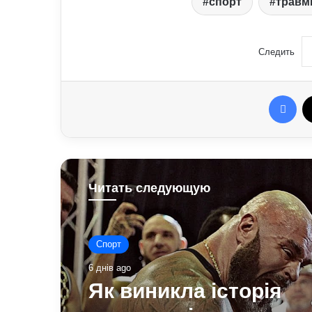
спорт
травм
Следить
Fac
Читать следующую
Спорт
6 днів ago
Як виникла історія