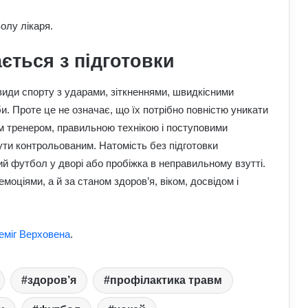
олу лікаря.
ється з підготовки
иди спорту з ударами, зіткненнями, швидкісними
. Проте це не означає, що їх потрібно повністю уникати
Як на нас впливають мотивуючі
им тренером, правильною технікою і поступовими
фільми про спорт: думка спеціалістів
ти контрольованим. Натомість без підготовки
й футбол у дворі або пробіжка в неправильному взутті.
Як білок у продуктах допомагає
моціями, а й за станом здоров’я, віком, досвідом і
спортсменам: користь для м’язів та
відновлення
еміг Верховена
.
Для чого дітям спортивні ігри:
розвиток тіла й мислення через
активність
здоров’я
профілактика травм
Як правильно готуватися до спорту: