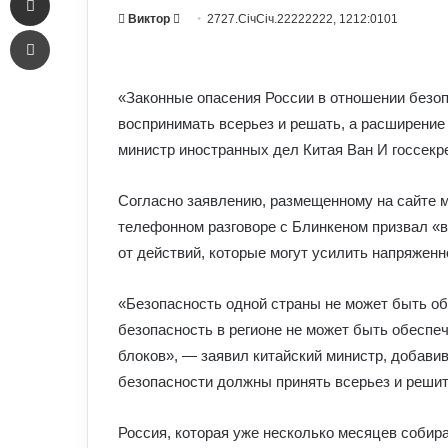
Send
Виктор
2727.СічСіч.22222222, 1212:0101
Печать
an
email
«Законные опасения России в отношении безо
воспринимать всерьез и решать, а расширение 
министр иностранных дел Китая Ван И госсек
Согласно заявлению, размещенному на сайте м
телефонном разговоре с Блинкеном призвал «в
от действий, которые могут усилить напряженн
«Безопасность одной страны не может быть обе
безопасность в регионе не может быть обеспе
блоков», — заявил китайский министр, добавив
безопасности должны принять всерьез и решит
Россия, которая уже несколько месяцев собир