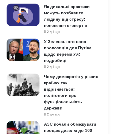
Як дихальні практики
можуть позбавити
людину від стресу:
пояснення експертів
2 дні ago
У Зеленського нова
пропозиція для Путіна
щодо перемир’я:
подробиці
2 дні ago
Чому демократія у різних
країнах так
відрізняється:
політологи про
функціональність
держави
2 дні ago
АЗС почали обмежувати
продаж дизелю до 100