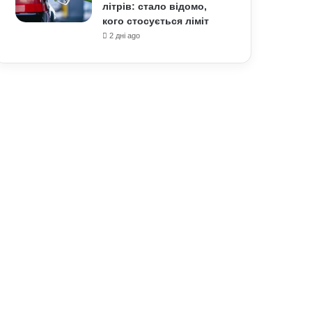
літрів: стало відомо,
кого стосується ліміт
2 дні ago