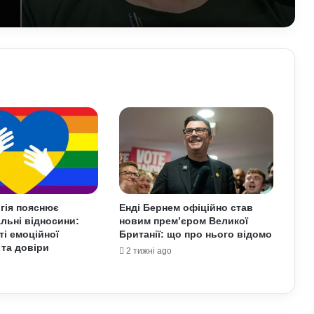
На Полтавщині через удар РФ стався
витік небезпечної хімічної речовини:
що вже відомо
Про що застерігали античні політики
та філософи людей XXI століття:
уроки для нашого покоління
Як кримінальні порушення можуть
проявлятися під час базової
військової підготовки: захист прав
людини в Україні
гія пояснює
Енді Бернем офіційно став
льні відносини:
новим прем’єром Великої
У Польщі поставили Україні новий
і емоційної
Британії: що про нього відомо
ультиматум щодо вступу в ЄС та
 та довіри
Бандери: подробиці
2 тижні ago
Залужний заявив, що Україна ніколи
не вступить у НАТО: що він мав на
увазі