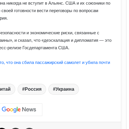
ина никогда не вступит в Альянс. США и их союзники по
На Полтавщині через удар РФ стався
 своей готовности вести переговоры по вопросам
витік небезпечної хімічної речовини:
рия.
що вже відомо
езопасности и экономические риски, связанные с
Про що застерігали античні політики
аины», и сказал, что «деэскалация и дипломатия — это
та філософи людей XXI століття:
уроки для нашого покоління
ресс-релизе Госдепартамента США.
Як кримінальні порушення можуть
то, что она сбила пассажирский самолет и убила почти
проявлятися під час базової
військової підготовки: захист прав
людини в Україні
У Польщі поставили Україні новий
итай
Россия
Украина
ультиматум щодо вступу в ЄС та
Бандери: подробиці
Залужний заявив, що Україна ніколи
не вступить у НАТО: що він мав на
увазі
ebook
X
Отправить e-mail
Печать