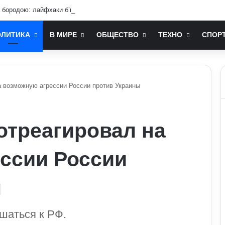
бородою: лайфхаки б’юті-індустрії для чоловіків
ОЛИТИКА
В МИРЕ
ОБЩЕСТВО
ТЕХНО
СПОР
а возможную агрессии России против Украины
отреагировал на
ссии России
ы
шаться к РФ.