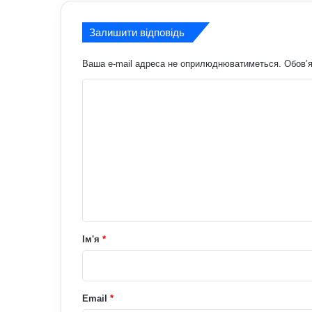
Залишити відповідь
Ваша e-mail адреса не оприлюднюватиметься.
Обов’я
К
о
м
е
н
т
а
р
Ім'я
*
*
Email
*