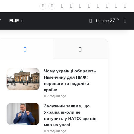
Facebook
X
YouTube
Instagram
RSS
Log In
Случай
Sid
℃
27
Иск
Т
ЕЩЕ
Ukraine
Чому українці обирають
Німеччину для ПМЖ:
переваги та недоліки
країни
7 години ago
Залужний заявив, що
Україна ніколи не
вступить у НАТО: що він
мав на увазі
9 години ago