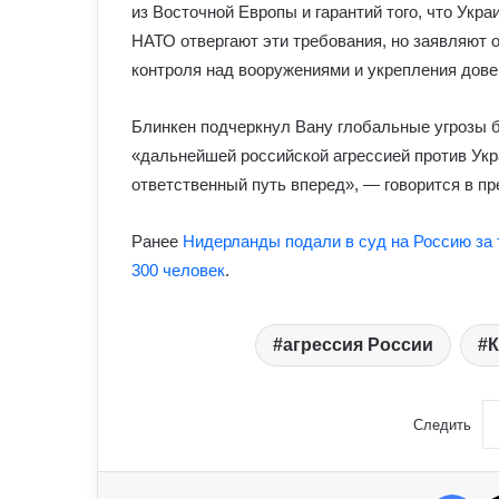
из Восточной Европы и гарантий того, что Укра
НАТО отвергают эти требования, но заявляют о
контроля над вооружениями и укрепления дове
Блинкен подчеркнул Вану глобальные угрозы б
«дальнейшей российской агрессией против Укр
ответственный путь вперед», — говорится в п
Ранее
Нидерланды подали в суд на Россию за 
300 человек
.
агрессия России
К
Следить
Fac