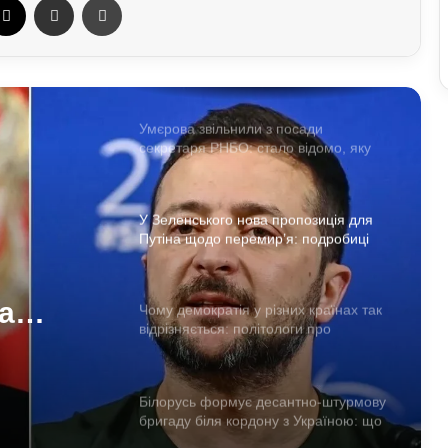
Павло Паліса може стати послом
України у США: хто він та чим відомий
Умєрова звільнили з посади
секретаря РНБО: стало відомо, яку
посаду він отримав
У Зеленського нова пропозиція для
Путіна щодо перемир’я: подробиці
а
Чому демократія у різних країнах так
відрізняється: політологи про
робиці
функціональність держави
Білорусь формує десантно-штурмову
бригаду біля кордону з Україною: що
доповів Ільюкевич