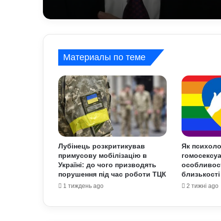
Материалы по теме
Лубінець розкритикував
Як психоло
примусову мобілізацію в
гомосексуа
Україні: до чого призводять
особливост
порушення під час роботи ТЦК
близькості
1 тиждень ago
2 тижні ago