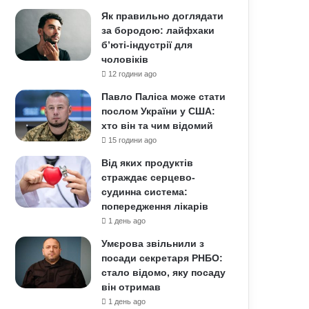
Як правильно доглядати
за бородою: лайфхаки
б’юті-індустрії для
чоловіків
12 години ago
Павло Паліса може стати
послом України у США:
хто він та чим відомий
15 години ago
Від яких продуктів
страждає серцево-
судинна система:
попередження лікарів
1 день ago
Умєрова звільнили з
посади секретаря РНБО:
стало відомо, яку посаду
він отримав
1 день ago