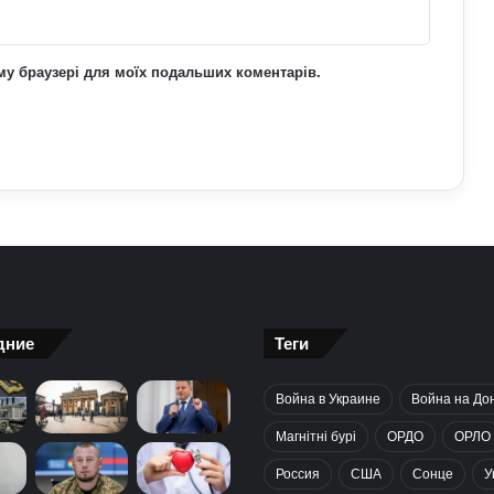
ьому браузері для моїх подальших коментарів.
дние
Теги
Война в Украине
Война на До
Магнітні бурі
ОРДО
ОРЛО
Россия
США
Сонце
У