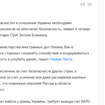
0
0
пасности» в отношении Украины необходимо
альянсов не обеспечит безопасность, заявил в четверг
ретарю США Энтони Блинкену.
инистерства иностранных дел Пекина, Ван в
се стороны» сохранять спокойствие и воздерживаться
ость и углубить кризис, пишет
Первая Лента
.
спечена за счет безопасности других стран, а
чена за счет усиления или даже расширения военных
, что «законные опасения России в области
ь».
Білорусь формує десантно-штурмову
бригаду біля кордону з Україною: що
доповів Ільюкевич
ает войска у границ Украины, требует вывода сил НАТО