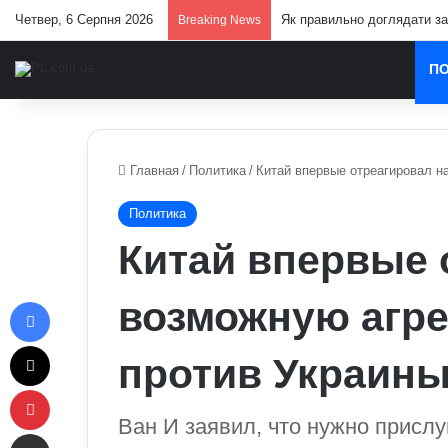
Четвер, 6 Серпня 2026
Як правильно доглядати за 
Breaking News
П
Главная
/
Политика
/
Китай впервые отреагировал н
Политика
Китай впервые 
Facebook
возможную агре
X
против Украин
Pinterest
Ван И заявил, что нужно прислу
Отправить e-mail