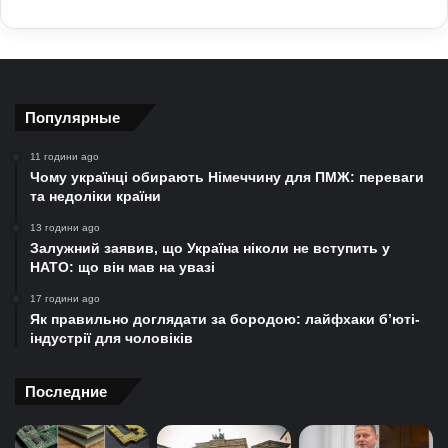
Популярные
11 години ago
Чому українці обирають Німеччину для ПМЖ: переваги
та недоліки країни
13 години ago
Залужний заявив, що Україна ніколи не вступить у
НАТО: що він мав на увазі
17 години ago
Як правильно доглядати за бородою: лайфхаки б’юті-
індустрії для чоловіків
Последние