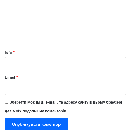
м
е
н
т
а
р
Ім'я
*
*
Email
*
Зберегти моє ім'я, e-mail, та адресу сайту в цьому браузері
для моїх подальших коментарів.