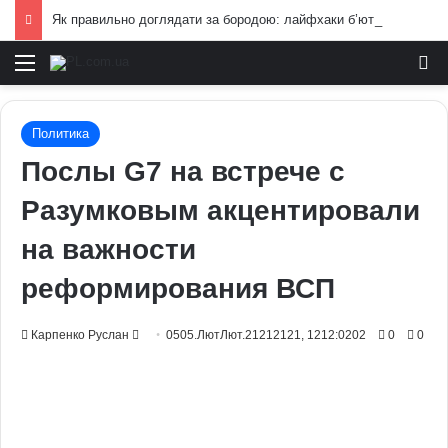
Як правильно доглядати за бородою: лайфхаки б’юті-індустрії для чоловіків
Меню
И
Политика
Послы G7 на встрече с
Разумковым акцентировали
на важности
реформирования ВСП
Send
Карпенко Руслан
0505.ЛютЛют.21212121, 1212:0202
0
0
an
email