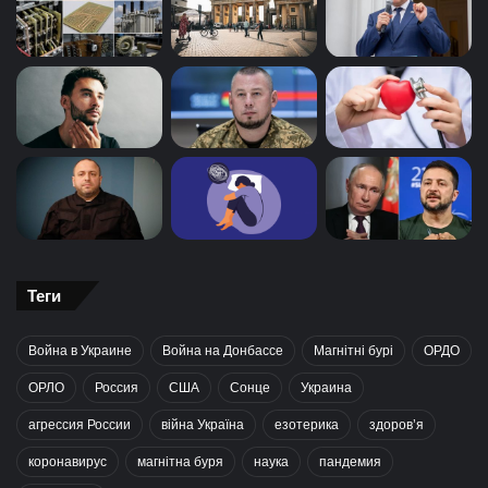
Теги
Война в Украине
Война на Донбассе
Магнітні бурі
ОРДО
ОРЛО
Россия
США
Сонце
Украина
агрессия России
війна Україна
езотерика
здоров’я
коронавирус
магнітна буря
наука
пандемия