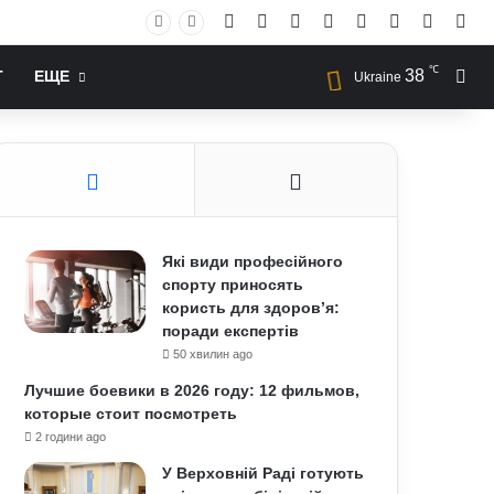
Facebook
X
YouTube
Instagram
RSS
Log In
Случай
Sid
℃
38
Иск
Т
ЕЩЕ
Ukraine
Які види професійного
спорту приносять
користь для здоров’я:
поради експертів
50 хвилин ago
Лучшие боевики в 2026 году: 12 фильмов,
которые стоит посмотреть
2 години ago
У Верховній Раді готують