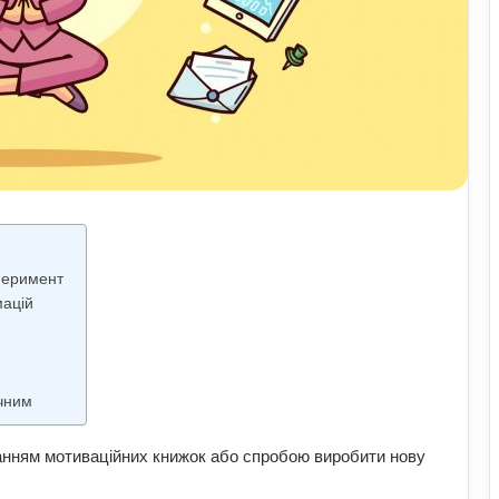
перимент
мацій
ичним
анням мотиваційних книжок або спробою виробити нову