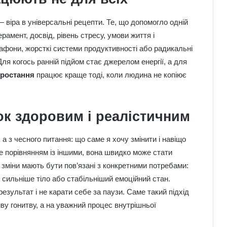
 віра в універсальні рецепти. Те, що допомогло одній
ерамент, досвід, рівень стресу, умови життя і
афони, жорсткі системи продуктивності або радикальні
ля когось ранній підйом стає джерелом енергії, а для
зростання
працює краще тоді, коли людина не копіює
До чого сняться мандри різними
країнами: пояснення сну з точки зору
психології
к здоровим і реалістичним
Астропрогноз для всіх знаків зодіаку
а з чесного питання: що саме я хочу змінити і навіщо
на 3–9 серпня: доля підкине
сюрпризи
е порівнянням із іншими, вона швидко може стати
зміни мають бути пов’язані з конкретними потребами:
Як надмірне споживання солоного
 сильніше тіло або стабільніший емоційний стан.
впливає на організм: приховані
зультат і не карати себе за паузи. Саме такий підхід
ризики для здоров’я
у гонитву, а на уважний процес внутрішньої
До чого сниться кохана людина: