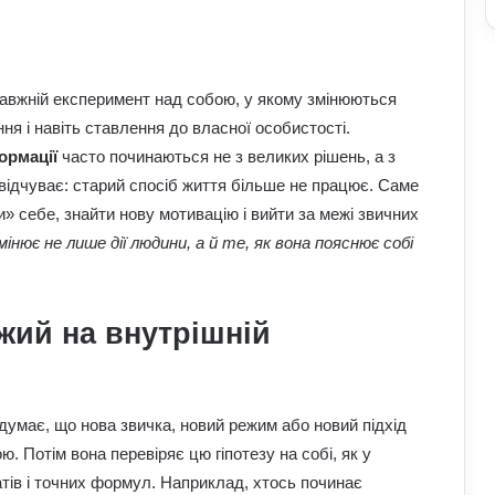
авжній експеримент над собою, у якому змінюються
ня і навіть ставлення до власної особистості.
ормації
часто починаються не з великих рішень, а з
відчуває: старий спосіб життя більше не працює. Саме
» себе, знайти нову мотивацію і вийти за межі звичних
нює не лише дії людини, а й те, як вона пояснює собі
жий на внутрішній
 думає, що нова звичка, новий режим або новий підхід
. Потім вона перевіряє цю гіпотезу на собі, як у
латів і точних формул. Наприклад, хтось починає