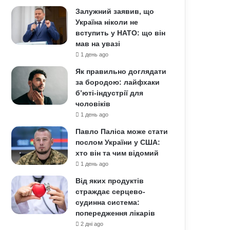
Залужний заявив, що
Україна ніколи не
вступить у НАТО: що він
мав на увазі
1 день ago
Як правильно доглядати
за бородою: лайфхаки
б’юті-індустрії для
чоловіків
1 день ago
Павло Паліса може стати
послом України у США:
хто він та чим відомий
1 день ago
Від яких продуктів
страждає серцево-
судинна система:
попередження лікарів
2 дні ago