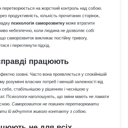
ін перетворюється на жорсткий контроль над собою.
з продуктивність, кількість прочитаних сторінок,
ипадку
психологія саморозвитку
може втратити
ливо небезпечно, коли людина не дозволяє собі
кщо саморозвиток викликає постійну тривогу,
ися і переглянути підхід.
 справді працюють
ектно ззовні. Часто вона проявляється у спокійнішій
ому розумінні власних потреб і меншій залежності від
 себе, стабільнішою у рішеннях і чеснішою у
тат. Психологи наголошують, що зміни мають не ламати
існою.
Саморозвиток не повинен перетворювати
ати їй відчуття живого контакту з собою.
цюють не для всіх