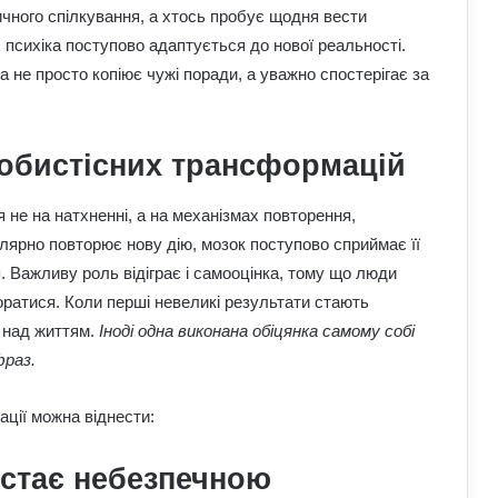
ичного спілкування, а хтось пробує щодня вести
 психіка поступово адаптується до нової реальності.
 не просто копіює чужі поради, а уважно спостерігає за
собистісних трансформацій
 не на натхненні, а на механізмах повторення,
лярно повторює нову дію, мозок поступово сприймає її
. Важливу роль відіграє і самооцінка, тому що люди
оратися. Коли перші невеликі результати стають
ю над життям.
Іноді одна виконана обіцянка самому собі
фраз.
ції можна віднести:
 стає небезпечною