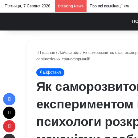
П’ятниця, 7 Серпня 2026
Про які комбінації клавіш
Breaking News
П
Главная
/
Лайфстайл
/
Як саморозвиток стає експер
особистісних трансформацій
Лайфстайл
Як саморозвито
Facebook
експериментом 
X
психологи розк
Pinterest
Отправить e-mail