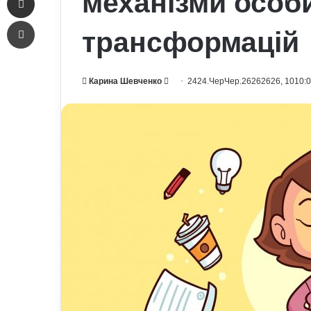
механізми особ
Печать
трансформацій
Send
Карина Шевченко
2424.ЧерЧер.26262626, 1010:
an
email