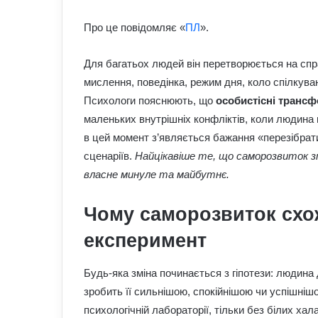
Про це повідомляє «
ПЛ
».
Для багатьох людей він перетворюється на спр
мислення, поведінка, режим дня, коло спілкуван
Психологи пояснюють, що
особистісні трансф
маленьких внутрішніх конфліктів, коли людина 
в цей момент з’являється бажання «перезібрати
сценаріїв.
Найцікавіше те, що саморозвиток змі
власне минуле та майбутнє.
Чому саморозвиток схо
експеримент
Будь-яка зміна починається з гіпотези: людина
зробить її сильнішою, спокійнішою чи успішнішою
психологічній лабораторії, тільки без білих ха