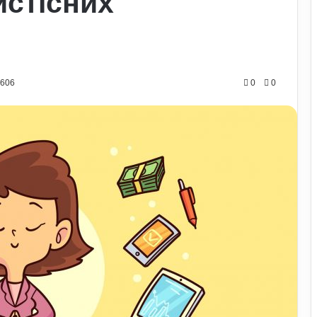
истісних
0606
0
0