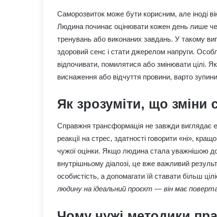
Саморозвиток може бути корисним, але іноді в
Людина починає оцінювати кожен день лише чере
тренувань або виконаних завдань. У такому в
здоровий сенс і стати джерелом напруги. Особ
відпочивати, помилятися або змінювати цілі. Я
виснаження або відчуття провини, варто зупинит
Як зрозуміти, що зміни
Справжня трансформація не завжди виглядає еф
реакції на стрес, здатності говорити «ні», кращ
чужої оцінки. Якщо людина стала уважнішою до
внутрішньому діалозі, це вже важливий резуль
особистість, а допомагати їй ставати більш ціл
людину на ідеальний проєкт — він має поверт
Чому чужі методики пра