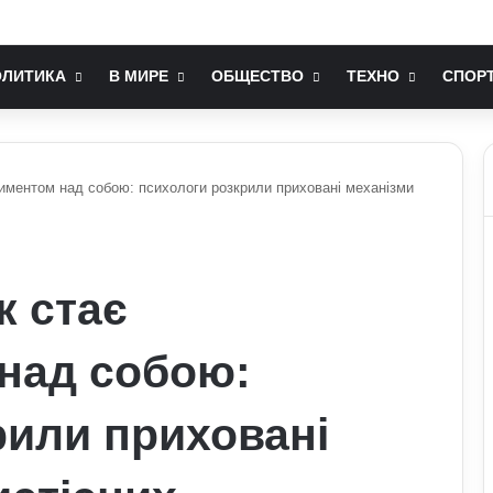
 на комп’ютері більшість людей не знає: технічні лайфхаки
ОЛИТИКА
В МИРЕ
ОБЩЕСТВО
ТЕХНО
СПОР
иментом над собою: психологи розкрили приховані механізми
к стає
над собою:
рили приховані