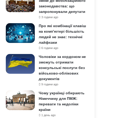
зміни до мобілізаційного
законодавства: що
запропонували депутати
3 години ago
Про які комбінації клавіш
на комп’ютері більшість
людей не знає: технічні
лайфхаки
6 години ago
Чоловіки за кордоном не
зможуть отримати
консульські послуги без
військово-облікових
документів
9 години ago
Чому українці обирають
Німеччину для ПМЖ:
переваги та недоліки
країни
1 день ago