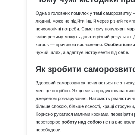
Одна з головних помилок у темі саморозвитку —
людині, може не підійти іншій через різний темп
психологічні потреби. Саме тому популярні мар
зміни режиму можуть давати різний результат. Д
когось — причиною виснаження.
Особистісне 
чужий шлях, а адаптує інструменти під себе.
Як зробити саморозвито
Здоровий саморозвиток починається не з тиску, 
мені це потрібно. Якщо мета продиктована лиш
джерелом розчарування. Натомість реалістичні 
більше спокою, більше ясності, кращі стосунки,
Корисно рухатися малими кроками, перевіряти ре
перетворює
роботу над собою
не на виснажлив
перебудови.