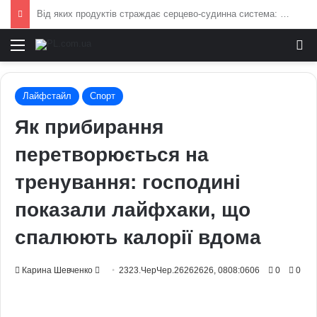
Умєрова звільнили з посади секретаря РНБО: стало відомо, яку посаду він отримав
Меню
И
Лайфстайл
Спорт
Як прибирання
перетворюється на
тренування: господині
показали лайфхаки, що
спалюють калорії вдома
Send
Карина Шевченко
2323.ЧерЧер.26262626, 0808:0606
0
0
an
email