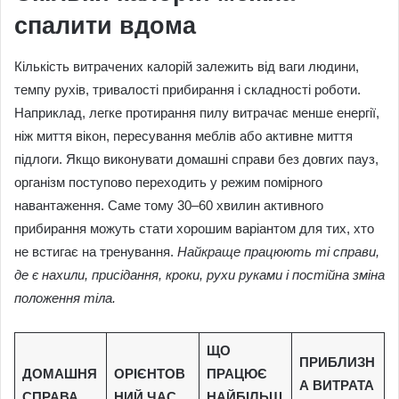
спалити вдома
Кількість витрачених калорій залежить від ваги людини,
темпу рухів, тривалості прибирання і складності роботи.
Наприклад, легке протирання пилу витрачає менше енергії,
ніж миття вікон, пересування меблів або активне миття
підлоги. Якщо виконувати домашні справи без довгих пауз,
організм поступово переходить у режим помірного
навантаження. Саме тому 30–60 хвилин активного
прибирання можуть стати хорошим варіантом для тих, хто
не встигає на тренування.
Найкраще працюють ті справи,
де є нахили, присідання, кроки, рухи руками і постійна зміна
положення тіла.
ЩО
ПРИБЛИЗН
ДОМАШНЯ
ОРІЄНТОВ
ПРАЦЮЄ
А ВИТРАТА
СПРАВА
НИЙ ЧАС
НАЙБІЛЬШ