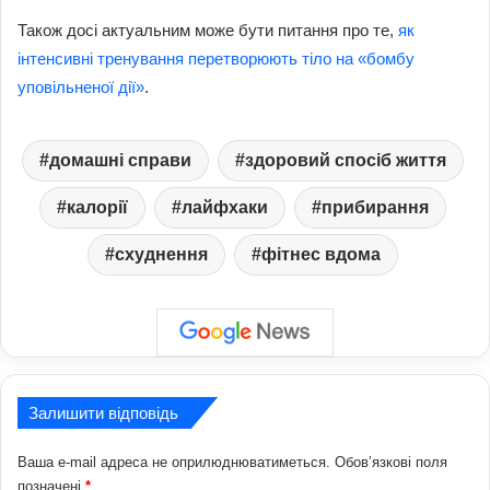
Також досі актуальним може бути питання про те,
як
інтенсивні тренування перетворюють тіло на «бомбу
уповільненої дії»
.
домашні справи
здоровий спосіб життя
калорії
лайфхаки
прибирання
схуднення
фітнес вдома
Залишити відповідь
Ваша e-mail адреса не оприлюднюватиметься.
Обов’язкові поля
позначені
*