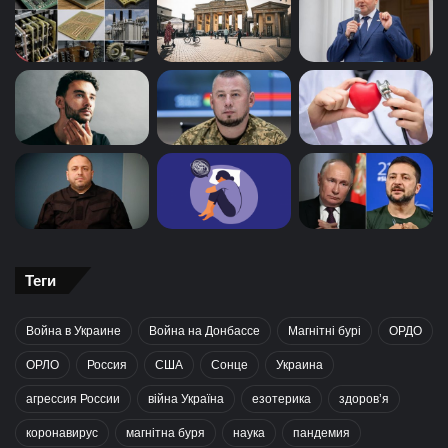
Теги
Война в Украине
Война на Донбассе
Магнітні бурі
ОРДО
ОРЛО
Россия
США
Сонце
Украина
агрессия России
війна Україна
езотерика
здоров’я
коронавирус
магнітна буря
наука
пандемия