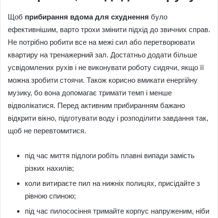
Щоб
прибирання вдома для схуднення
було
ефективнішим, варто трохи змінити підхід до звичних справ.
Не потрібно робити все на межі сил або перетворювати
квартиру на тренажерний зал. Достатньо додати більше
усвідомлених рухів і не виконувати роботу сидячи, якщо її
можна зробити стоячи. Також корисно вмикати енергійну
музику, бо вона допомагає тримати темп і менше
відволікатися. Перед активним прибиранням бажано
відкрити вікно, підготувати воду і розподілити завдання так,
щоб не перевтомитися.
під час миття підлоги робіть плавні випади замість
різких нахилів;
коли витираєте пил на нижніх полицях, присідайте з
рівною спиною;
під час пилососіння тримайте корпус напруженим, ніби