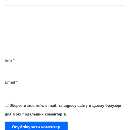
К
о
м
е
н
т
Ім'я
*
а
р
*
Email
*
Зберегти моє ім'я, e-mail, та адресу сайту в цьому браузері
для моїх подальших коментарів.