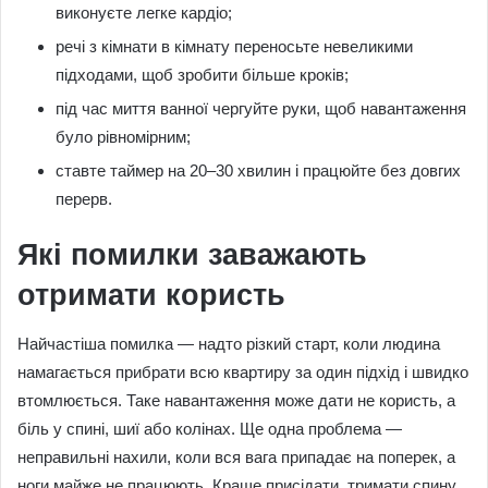
виконуєте легке кардіо;
речі з кімнати в кімнату переносьте невеликими
підходами, щоб зробити більше кроків;
під час миття ванної чергуйте руки, щоб навантаження
було рівномірним;
ставте таймер на 20–30 хвилин і працюйте без довгих
перерв.
Які помилки заважають
отримати користь
Найчастіша помилка — надто різкий старт, коли людина
намагається прибрати всю квартиру за один підхід і швидко
втомлюється. Таке навантаження може дати не користь, а
біль у спині, шиї або колінах. Ще одна проблема —
неправильні нахили, коли вся вага припадає на поперек, а
ноги майже не працюють. Краще присідати, тримати спину