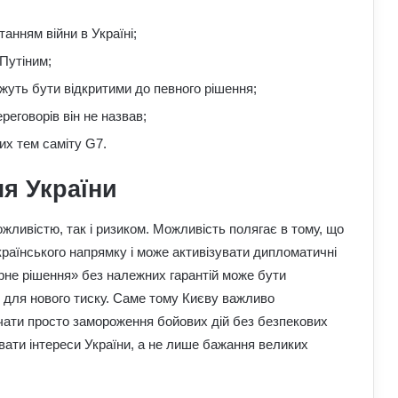
анням війни в Україні;
 Путіним;
уть бути відкритими до певного рішення;
реговорів він не назвав;
их тем саміту G7.
я України
жливістю, так і ризиком. Можливість полягає в тому, що
раїнського напрямку і може активізувати дипломатичні
рне рішення» без належних гарантій може бути
р для нового тиску. Саме тому Києву важливо
чати просто замороження бойових дій без безпекових
вати інтереси України, а не лише бажання великих