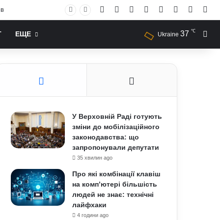
Facebook
X
YouTube
Instagram
RSS
Log In
Случай
Sid
ів
℃
37
Иск
Т
ЕЩЕ
Ukraine
У Верховній Раді готують
зміни до мобілізаційного
законодавства: що
запропонували депутати
35 хвилин ago
Про які комбінації клавіш
на комп’ютері більшість
людей не знає: технічні
лайфхаки
4 години ago