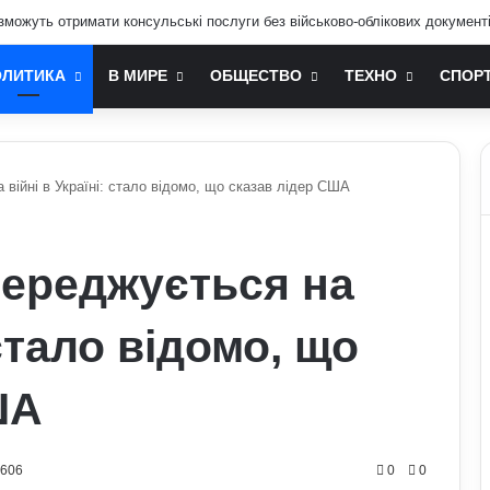
зможуть отримати консульські послуги без військово-облікових документ
ОЛИТИКА
В МИРЕ
ОБЩЕСТВО
ТЕХНО
СПОР
війні в Україні: стало відомо, що сказав лідер США
середжується на
 стало відомо, що
ША
0606
0
0