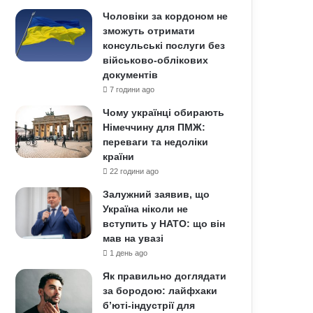
Чоловіки за кордоном не
зможуть отримати
консульські послуги без
військово-облікових
документів
7 години ago
Чому українці обирають
Німеччину для ПМЖ:
переваги та недоліки
країни
22 години ago
Залужний заявив, що
Україна ніколи не
вступить у НАТО: що він
мав на увазі
1 день ago
Як правильно доглядати
за бородою: лайфхаки
б’юті-індустрії для