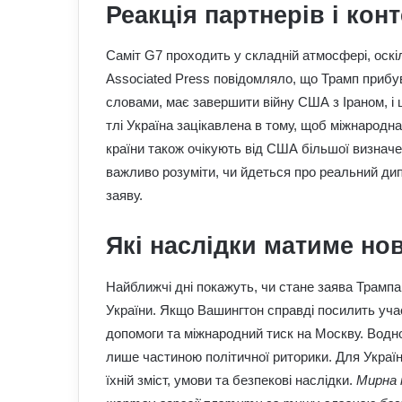
Реакція партнерів і кон
Саміт G7 проходить у складній атмосфері, оскі
Associated Press повідомляло, що Трамп прибув
словами, має завершити війну США з Іраном, і 
тлі Україна зацікавлена в тому, щоб міжнародн
країни також очікують від США більшої визначе
важливо розуміти, чи йдеться про реальний ди
заяву.
Які наслідки матиме но
Найближчі дні покажуть, чи стане заява Трамп
України. Якщо Вашингтон справді посилить учас
допомоги та міжнародний тиск на Москву. Водно
лише частиною політичної риторики. Для Украї
їхній зміст, умови та безпекові наслідки.
Мирна 