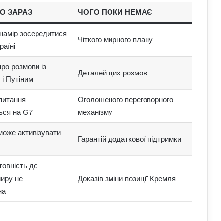
О ЗАРАЗ
ЧОГО ПОКИ НЕМАЄ
намір зосередитися
Чіткого мирного плану
раїні
ро розмови із
Деталей цих розмов
і Путіним
питання
Оголошеного переговорного
ься на G7
механізму
може активізувати
Гарантій додаткової підтримки
товність до
миру не
Доказів зміни позиції Кремля
на