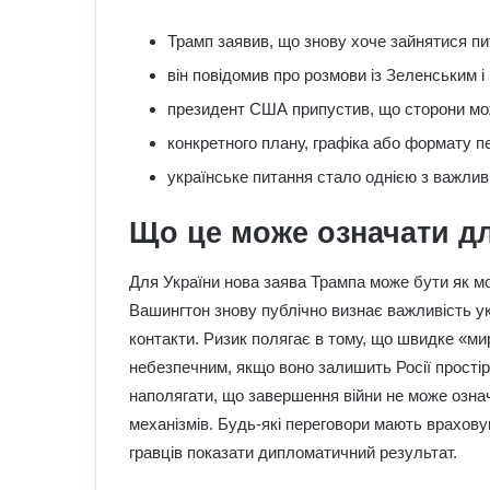
Трамп заявив, що знову хоче зайнятися пит
він повідомив про розмови із Зеленським і
президент США припустив, що сторони мож
конкретного плану, графіка або формату пе
українське питання стало однією з важлив
Що це може означати дл
Для України нова заява Трампа може бути як мо
Вашингтон знову публічно визнає важливість ук
контакти. Ризик полягає в тому, що швидке «ми
небезпечним, якщо воно залишить Росії прості
наполягати, що завершення війни не може озна
механізмів. Будь-які переговори мають врахову
гравців показати дипломатичний результат.