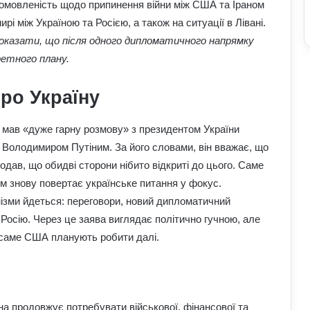
домовленість щодо припинення війни між США та Іраном
і між Україною та Росією, а також на ситуації в Лівані.
оказати, що після одного дипломатичного напрямку
ретного плану.
ро Україну
о мав «дуже гарну розмову» з президентом України
Володимиром Путіним. За його словами, він вважає, що
дав, що обидві сторони нібито відкриті до цього. Саме
м знову повертає українське питання у фокус.
нізми йдеться: переговори, новий дипломатичний
 Росію. Через це заява виглядає політично гучною, але
о саме США планують робити далі.
а продовжує потребувати військової, фінансової та