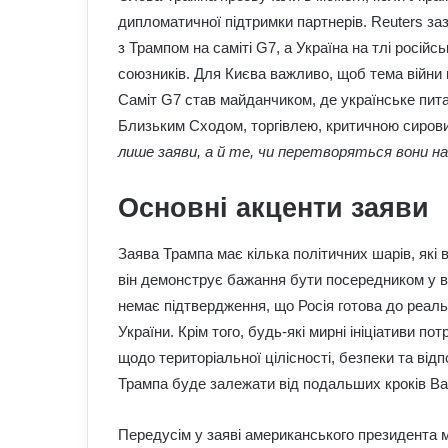
дипломатичної підтримки партнерів. Reuters заз
з Трампом на саміті G7, а Україна на тлі росій
союзників. Для Києва важливо, щоб тема війни н
Саміт G7 став майданчиком, де українське пит
Близьким Сходом, торгівлею, критичною сиров
лише заяви, а й те, чи перетворяться вони на
Основні акценти заяви
Заява Трампа має кілька політичних шарів, які 
він демонструє бажання бути посередником у ве
немає підтвердження, що Росія готова до реаль
України. Крім того, будь-які мирні ініціативи пот
щодо територіальної цілісності, безпеки та від
Трампа буде залежати від подальших кроків В
Передусім у заяві американського президента м