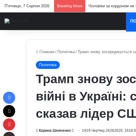
П’ятниця, 7 Серпня 2026
Чоловіки за кордоном не 
Breaking News
П
Главная
/
Политика
/
Трамп знову зосереджується на 
Политика
Трамп знову зо
Facebook
війні в Україні:
X
сказав лідер С
Pinterest
Send
Карина Шевченко
1919.ЧерЧер.26262626, 1616:
Отправить e-mail