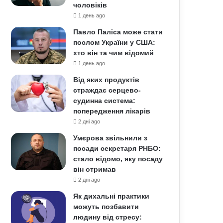
чоловіків
1 день ago
Павло Паліса може стати
послом України у США:
хто він та чим відомий
1 день ago
Від яких продуктів
страждає серцево-
судинна система:
попередження лікарів
2 дні ago
Умєрова звільнили з
посади секретаря РНБО:
стало відомо, яку посаду
він отримав
2 дні ago
Як дихальні практики
можуть позбавити
людину від стресу: