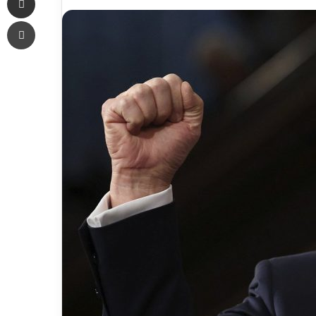
an
Печать
email