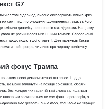
текст G7
льки світові лідери одночасно обговорюють кілька криз.
 на саміт після оголошення домовленості, яка, за його
Чому демократія у різних країнах так
це змінило динаміку переговорів між лідерами. На цьому
відрізняється: політологи про
а увага не розчинилася між іншими темами. Європейські
функціональність держави
ності щодо подальшої стратегії. Для партнерів Києва
пломатичний процес, чи лише про чергову політичну
Білорусь формує десантно-штурмову
бригаду біля кордону з Україною: що
доповів Ільюкевич
вий фокус Трампа
На Полтавщині через удар РФ стався
витік небезпечної хімічної речовини:
а початком нової дипломатичної активності щодо
що вже відомо
ть, це може вплинути на позиції союзників, обсяги
час без конкретних гарантій такі слова залишаться
Про що застерігали античні політики
ни ключовим залишається не сам факт переговорів, а
та філософи людей XXI століття:
уроки для нашого покоління
ініціатива має цінність лише тоді, коли вона не змушує