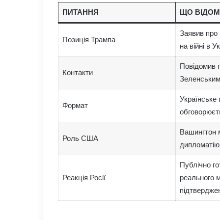
ПИТАННЯ
ЩО ВІДОМ
Заявив про 
Позиція Трампа
на війні в Ук
Повідомив п
Контакти
Зеленським 
Українське 
Формат
обговорюєт
Вашингтон 
Роль США
дипломатію
Публічно го
Реакція Росії
реального 
підтвердже