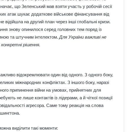
начає, що Зеленський мав взяти участь у робочій сесії
ських атак шукає додаткове військове фінансування від
е відійшла на другий план через інші глобальні кризи.
ання знову опинилося серед головних тем поряд із
иною та штучним інтелектом.
Для України важливі не
 конкретні рішення.
важливо відокремлювати один від одного. З одного боку,
ликих міжнародних конфліктах. З іншого боку, наразі
ного припинення війни на умовах, прийнятних для
ребують не лише контактів із лідерами, а й чіткої позиції
повідальності агресора. Саме тому реакція на слова
ашингтона.
ожна виділити такі моменти: