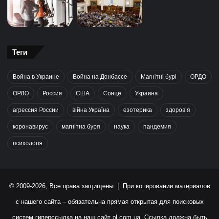
Теги
Война в Украине
Война на Донбассе
Магнітні бурі
ОРДО
ОРЛО
Россия
США
Сонце
Украина
агрессия России
війна Україна
езотерика
здоров’я
коронавирус
магнітна буря
наука
пандемия
психологія
© 2009-2026, Все права защищены | При копировании материалов
с нашего сайта – обязательна прямая открытая для поисковых
систем гиперссылка на наш сайт
pl.com.ua
. Ссылка должна быть