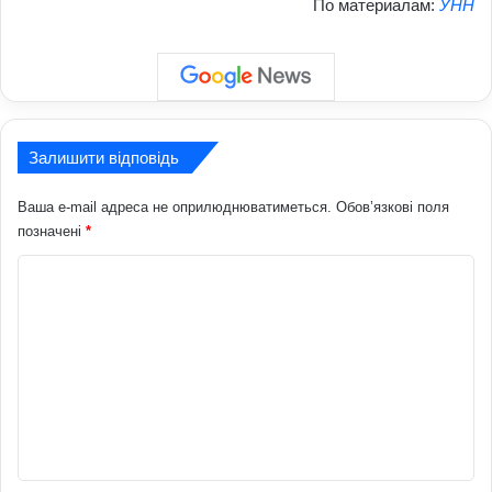
По материалам:
УНН
Залишити відповідь
Ваша e-mail адреса не оприлюднюватиметься.
Обов’язкові поля
позначені
*
К
о
м
е
н
т
а