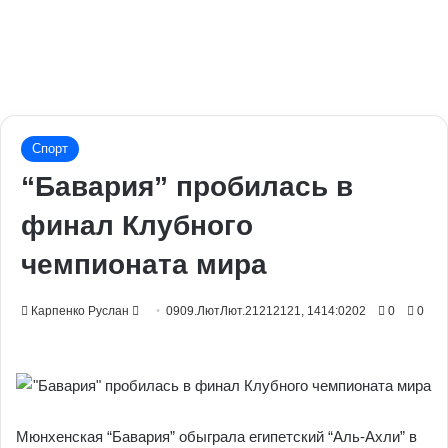
Спорт
“Бавария” пробилась в
финал Клубного
чемпионата мира
Send
Карпенко Руслан
0909.ЛютЛют.21212121, 1414:0202
0
0
an
email
Мюнхенская “Бавария” обыграла египетский “Аль-Ахли” в