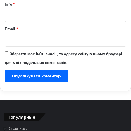
р
Ім'я
*
*
Email
*
Зберегти моє ім'я, e-mail, та адресу сайту в цьому браузері
для моїх подальших коментарів.
Популярные
2 години ago