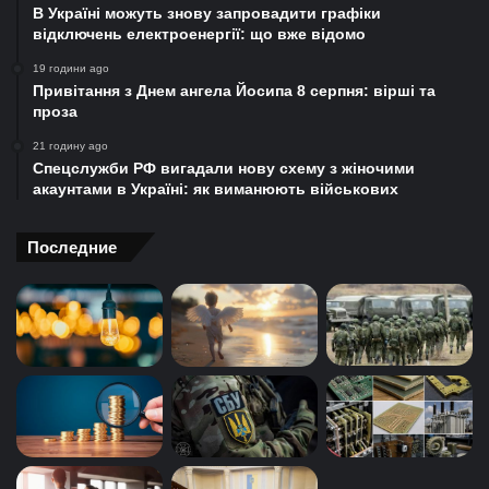
В Україні можуть знову запровадити графіки
відключень електроенергії: що вже відомо
19 години ago
Привітання з Днем ангела Йосипа 8 серпня: вірші та
проза
21 годину ago
Спецслужби РФ вигадали нову схему з жіночими
акаунтами в Україні: як виманюють військових
Последние