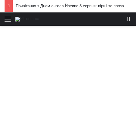
Привітання з Днем ангела Йосипа 8 серпня: вірші та проза
Меню
И