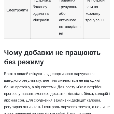
Підтримка
тривалих
Не потрібні
балансу
тренувань
всім на
Електроліти
рідини та
або
кожному
мінералів
активного
тренуванні
потовиділен
ня
Чому добавки не працюють
без режиму
Багато людей очікують від спортивного харчування
швидкого результату, але тіло змінюється не від однієї
банки протеїну, а від системи. Для росту м’язів потрібен
прогрес у навантаженнях, достатня кількість білка, калорій і
якісний сон. Для схуднення важливий дефіцит калорій,
регулярна активність і контроль харчових звичок, а не лише
жироспалювачі чи «легкі» коктейлі. Якщо людина