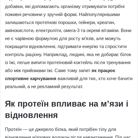
добавки, які допомагають організму отримувати потрібні
поживні речовини у зручній формі. Найпопулярнішими
залишаються протеїнові порошки, гейнери, креатин,
амінокислоти, електроліти, омега-3 та окремі вітаміни. Вони
не є чарівною формулою для росту м’язів, але можуть
покращити відновлення, підтримати енергію та спростити
контроль раціону. Наприклад, людині, яка не добирає білок
із їжі, легше випити протеїновий коктейль після тренування
або між прийомами їжі. Саме тому запит
як працює
спортивне харчування
важливий для тих, хто хоче бачити
реальний, а не рекламний результат.
Як протеїн впливає на м’язи і
відновлення
Протеїн — це джерело білка, який потрібен тілу для
відновлення м’язових волокон після навантаження. Під час