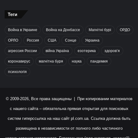
Теги
Война в Украине
Война на Донбассе
Магнітні бурі
ОРДО
ОРЛО
Россия
США
Сонце
Украина
агрессия России
війна Україна
езотерика
здоров’я
коронавирус
магнітна буря
наука
пандемия
психологія
© 2009-2026, Все права защищены | При копировании материалов
с нашего сайта – обязательна прямая открытая для поисковых
систем гиперссылка на наш сайт
pl.com.ua
. Ссылка должна быть
размещена в независимости от полного либо частичного