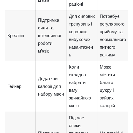
м’язів
раціоні
Для силових
Потребує
Підтримка
тренувань і
регулярного
сили та
коротких
прийому та
Креатин
інтенсивної
вибухових
нормального
роботи
навантажен
питного
м’язів
ь
режиму
Коли
Може
складно
містити
Додаткові
набрати
багато
Гейнер
калорії для
вагу
цукру і
набору маси
звичайною
зайвих
їжею
калорій
Під час
спеки,