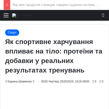
Умєрова звільнили з посади секретаря РНБО: стало відомо, яку посаду він отримав
Меню
И
Спорт
Як спортивне харчування
впливає на тіло: протеїни та
добавки у реальних
результатах тренувань
Send
Карина Шевченко
3030.ЧерЧер.26262626, 1616:0606
0
0
an
email