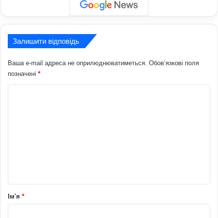
Залишити відповідь
Ваша e-mail адреса не оприлюднюватиметься.
Обов’язкові поля
позначені
*
К
о
м
е
н
т
а
р
Ім'я
*
*