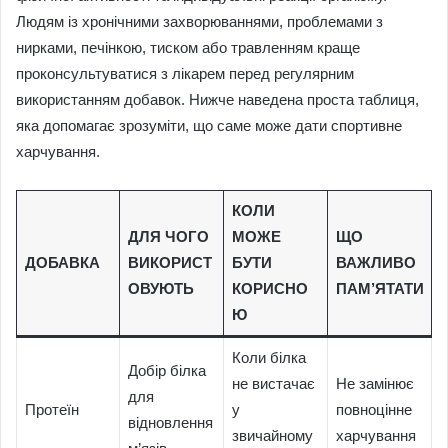
Людям із хронічними захворюваннями, проблемами з
нирками, печінкою, тиском або травленням краще
проконсультуватися з лікарем перед регулярним
використанням добавок. Нижче наведена проста таблиця,
яка допомагає зрозуміти, що саме може дати спортивне
харчування.
КОЛИ
ДЛЯ ЧОГО
МОЖЕ
ЩО
ДОБАВКА
ВИКОРИСТ
БУТИ
ВАЖЛИВО
ОВУЮТЬ
КОРИСНО
ПАМ’ЯТАТИ
Ю
Коли білка
Добір білка
не вистачає
Не замінює
для
Протеїн
у
повноцінне
відновлення
звичайному
харчування