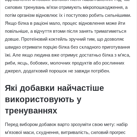
силових тренувань м’язи отримують мікропошкодження, а
потім організм відновлює їх і поступово робить сильнішими.
Якщо білка в раціоні мало, процес відновлення може йти
повільніше, а відчуття втоми після занять триматиметься
довше. Протеїновий коктейль зручний тим, що дозволяє
швидко отримати порцію білка без складного приготування
їжі. Але якщо людина вже отримує достатньо білка з м’яса,
риби, яєць, бобових, молочних продуктів або рослинних
джерел, додатковий порошок не завжди потрібен.
Які добавки найчастіше
використовують у
тренуваннях
Перед вибором добавок варто зрозуміти свою мету: набір
м’язової маси, схуднення, витривалість, силовий прогрес