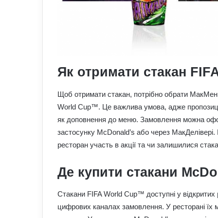
Як отримати стакан FIF
Щоб отримати стакан, потрібно обрати МакМеню®
World Cup™. Це важлива умова, адже пропозиці
як доповнення до меню. Замовлення можна офор
застосунку McDonald’s або через МакДелівері.
ресторан участь в акції та чи залишилися стака
Де купити стакани McDon
Стакани FIFA World Cup™ доступні у відкритих р
цифрових каналах замовлення. У ресторані їх