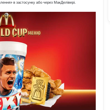
лення» в застосунку або через МакДелівері.