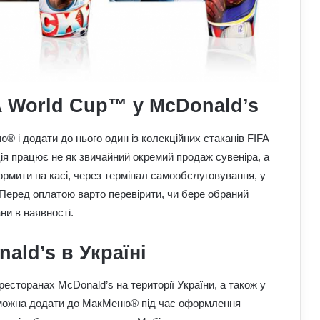
A World Cup™ у McDonald’s
 і додати до нього один із колекційних стаканів FIFA
я працює не як звичайний окремий продаж сувеніра, а
мити на касі, через термінал самообслуговування, у
 Перед оплатою варто перевірити, чи бере обраний
ни в наявності.
ald’s в Україні
есторанах McDonald’s на території України, а також у
 можна додати до МакМеню® під час оформлення