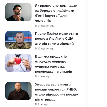
Як правильно доглядати
за бородою: лайфхаки
б’юті-індустрії для
чоловіків
14 години ago
Павло Паліса може стати
послом України у США:
хто він та чим відомий
17 години ago
Від яких продуктів
страждає серцево-
судинна система:
попередження лікарів
1 день ago
Умєрова звільнили з
посади секретаря РНБО:
стало відомо, яку посаду
він отримав
2 дні ago