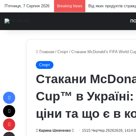
П’ятниця, 7 Серпня 2026
Від яких продуктів страж
Breaking News
П
Главная
/
Спорт
/
Стакани McDonald’s FIFA World Cup™
Спорт
Стакани McDonal
Facebook
Cup™ в Україні: 
X
ціни та що є в к
Pinterest
Send
Карина Шевченко
1515.ЧерЧер.26262626, 1414:
Отправить e-mail