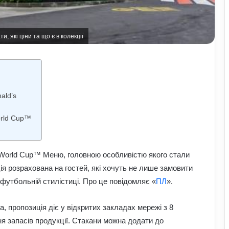
, які ціни та що є в колекції
ald’s
orld Cup™
A World Cup™ Меню, головною особливістю якого стали
ія розрахована на гостей, які хочуть не лише замовити
футбольній стилістиці. Про це повідомляє «
ПЛ
».
а, пропозиція діє у відкритих закладах мережі з 8
я запасів продукції. Стакани можна додати до