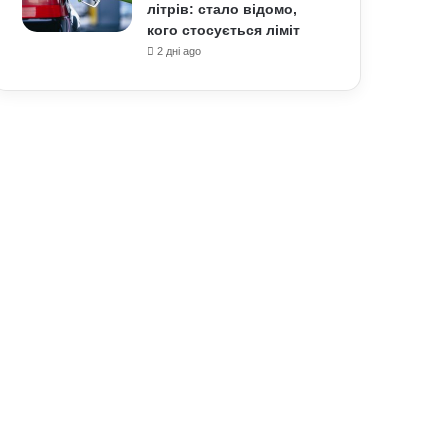
літрів: стало відомо,
кого стосується ліміт
2 дні ago