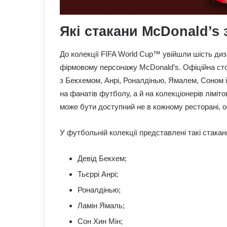
Які стакани McDonald’s 
До колекції FIFA World Cup™ увійшли шість диз
фірмовому персонажу McDonald’s. Офіційна сто
з Бекхемом, Анрі, Роналдінью, Ямалем, Соном і
на фанатів футболу, а й на колекціонерів лімі
може бути доступний не в кожному ресторані, о
У футбольній колекції представлені такі стакан
Девід Бекхем;
Тьєррі Анрі;
Роналдінью;
Ламін Ямаль;
Сон Хин Мін;