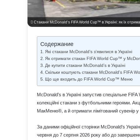
Стакани McDonald’s FIFA World Cup™ в Україні: як їх отримати
Содержание
Які стакани McDonald’s з’явилися в Україні
Як отримати стакан FIFA World Cup™ у McDon
Де купити стакани McDonald’s в Україні
Скільки коштують стакани McDonald’s FIFA W
Що ще входить до FIFA World Cup™ Меню
McDonald’s в Україні запустив спеціальне FIF
колекційні стакани з футбольними героями. Акц
МакМеню®, а й отримати лімітований сувенір у 
За даними офіційної сторінки McDonald’s Україн
червня до 7 серпня 2026 року або до завершенн