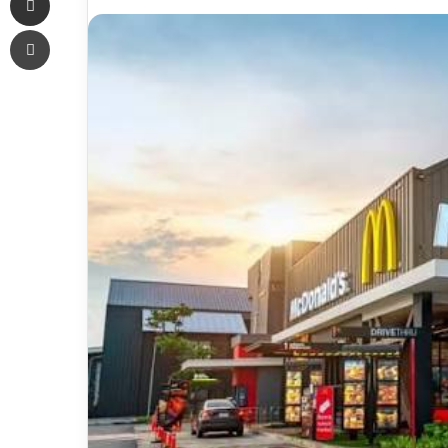
an
Печать
email