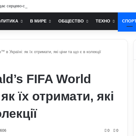
дає серцево-судинна система: попередження лікарів
ОЛИТИКА
В МИРЕ
ОБЩЕСТВО
ТЕХНО
СПОР
 в Україні: як їх отримати, які ціни та що є в колекції
d’s FIFA World
як їх отримати, які
олекції
0606
0
0