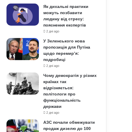
Як дихальні практики
можуть позбавити
людину від стресу:
пояснення експертів
2 дні ago
У Зеленського нова
пропозиція для Путіна
щодо перемир’я:
подробиці
2 дні ago
Чому демократія у різних
країнах так
відрізняється:
політологи про
функціональність
держави
2 дні ago
АЗС почали обмежувати
продаж дизелю до 100