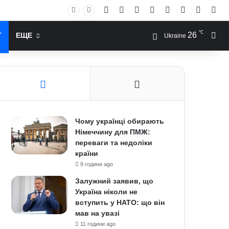
Facebook
X
YouTube
Instagram
RSS
Log In
Случай
Sid
℃
26
Иск
Т
ЕЩЕ
Ukraine
Чому українці обирають
Німеччину для ПМЖ:
переваги та недоліки
країни
9 години ago
Залужний заявив, що
Україна ніколи не
вступить у НАТО: що він
мав на увазі
11 години ago