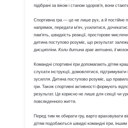
підібрані за віком і станом здоров’я, вони ста
Спортивна гра — це не лише рух, а й постійне 
напрямок, передати м’яч, ухилитися, дочекатися
пам’ять, швидкість реакції, просторове мисленн
дитина поступово розуміє, що результат залежить
дисципліни.
Коли дитина грає активно, її мозо
Командні спортивні ігри допомагають дітям кра
слухати інструкції, домовлятися, підтримувати 
зусилля. Дитина поступово розуміє, що правила
гри. Також спортивні активності формують відп
результат. Це корисно не лише для секції чи ур
повсякденного життя.
Перед тим як обирати гру, варто враховувати ві
дітям подобаються швидкі командні ігри, іншим