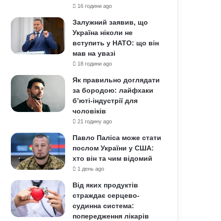
16 години ago
Залужний заявив, що
Україна ніколи не
вступить у НАТО: що він
мав на увазі
18 години ago
Як правильно доглядати
за бородою: лайфхаки
б’юті-індустрії для
чоловіків
21 годину ago
Павло Паліса може стати
послом України у США:
хто він та чим відомий
1 день ago
Від яких продуктів
страждає серцево-
судинна система:
попередження лікарів