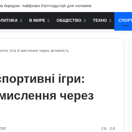
послом України у США: хто він та чим відомий
ОЛИТИКА
В МИРЕ
ОБЩЕСТВО
ТЕХНО
СПОР
виток тіла й мислення через активність
спортивні ігри:
 мислення через
0707
0
0