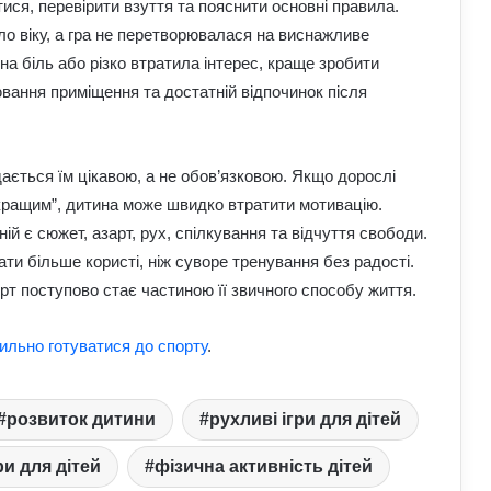
ися, перевірити взуття та пояснити основні правила.
спорту
о віку, а гра не перетворювалася на виснажливе
а біль або різко втратила інтерес, краще зробити
Як надмірне споживання солоного
ювання приміщення та достатній відпочинок після
впливає на організм: приховані
ризики для здоров’я
До чого сниться кохана людина:
дається їм цікавою, а не обов’язковою. Якщо дорослі
пояснення сну з точки зору психології
 кращим”, дитина може швидко втратити мотивацію.
ій є сюжет, азарт, рух, спілкування та відчуття свободи.
ти більше користі, ніж суворе тренування без радості.
Астропрогноз на вихідні, 1–2 серпня
рт поступово стає частиною її звичного способу життя.
2026 року: початок місяця принесе
нові можливості
ильно готуватися до спорту
.
Як правильно доглядати за бородою:
лайфхаки б’юті-індустрії для чоловіків
розвиток дитини
рухливі ігри для дітей
ри для дітей
фізична активність дітей
Від яких продуктів страждає серцево-