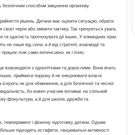
ють безпечним способом зміцнення організму.
прийняття рішень. Дитина має оцінити ситуацію, обрати
 своєї черги або змінити тактику. Так тренуються увага,
я та здатність прогнозувати дії інших. У командних іграх
 не лише від сили, а й від стратегії, взаємодії та
к працює так само інтенсивно, як і тіло.
ще взаємодіяти з однолітками та дорослими. Вони вчать
інших, приймати поразку й не знецінювати власні
 існують не для обмеження, а для безпечної та чесної
овідальність, бо кожен учасник впливає на спільний
оку фізкультури, а й для школи, дружби та
к, темперамент і фізичну підготовку дитини. Одним
 більше підходять естафети, танцювальні активності