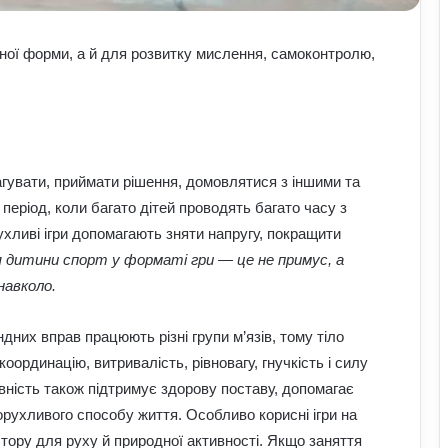
ичної форми, а й для розвитку мислення, самоконтролю,
агувати, приймати рішення, домовлятися з іншими та
еріод, коли багато дітей проводять багато часу з
хливі ігри допомагають зняти напругу, покращити
 дитини спорт у форматі гри — це не примус, а
навколо.
андних вправ працюють різні групи м’язів, тому тіло
оординацію, витривалість, рівновагу, гнучкість і силу
вність також підтримує здорову поставу, допомагає
рухливого способу життя. Особливо корисні ігри на
стору для руху й природної активності. Якщо заняття