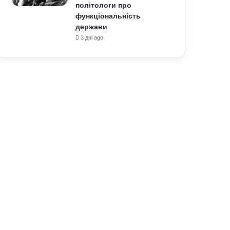
політологи про
функціональність
держави
3 дні ago