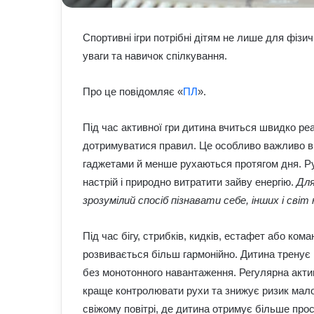
Спортивні ігри потрібні дітям не лише для фіз
уваги та навичок спілкування.
Про це повідомляє «
ПЛ
».
Під час активної гри дитина вчиться швидко ре
дотримуватися правил. Це особливо важливо в п
гаджетами й менше рухаються протягом дня. Ру
настрій і природно витратити зайву енергію.
Для
зрозумілий спосіб пізнавати себе, інших і світ 
Під час бігу, стрибків, кидків, естафет або ком
розвивається більш гармонійно. Дитина тренує к
без монотонного навантаження. Регулярна акти
краще контролювати рухи та знижує ризик мало
свіжому повітрі, де дитина отримує більше про