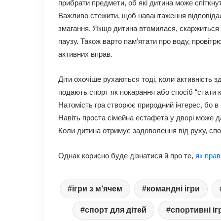
прибрати предмети, об які дитина може спіткнут
Важливо стежити, щоб навантаження відповідал
змагання. Якщо дитина втомилася, скаржиться н
паузу. Також варто пам’ятати про воду, провітр
активних вправ.
Діти охочіше рухаються тоді, коли активність з
подають спорт як покарання або спосіб “стати
Натомість гра створює природний інтерес, бо в н
Навіть проста сімейна естафета у дворі може да
Коли дитина отримує задоволення від руху, спо
Однак корисно буде дізнатися й про те,
як прав
ігри з м’ячем
командні ігри
спорт для дітей
спортивні іг