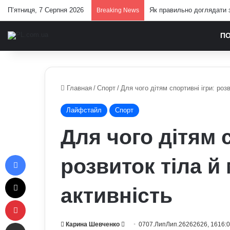
П’ятниця, 7 Серпня 2026
Павло Паліса може стати 
Breaking News
П
Главная
/
Спорт
/
Для чого дітям спортивні ігри: роз
Лайфстайл
Спорт
Для чого дітям 
Facebook
розвиток тіла й
X
активність
Pinterest
Отправить e-mail
Send
Карина Шевченко
0707.ЛипЛип.26262626, 1616: