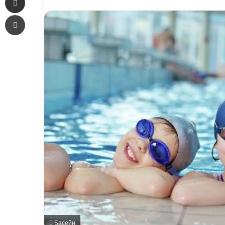
an
Печать
email
Басейн