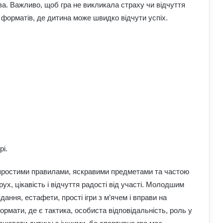
а. Важливо, щоб гра не викликала страху чи відчуття
 форматів, де дитина може швидко відчути успіх.
рі.
з простими правилами, яскравими предметами та частою
рух, цікавість і відчуття радості від участі. Молодшим
ння, естафети, прості ігри з м’ячем і вправи на
ормати, де є тактика, особиста відповідальність, роль у