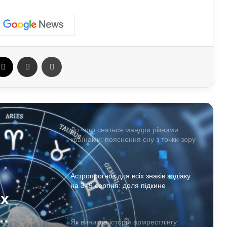
судинна система: попередження
лікарів
Як дихальні практики можуть
позбавити людину від стресу:
ebook
X
Отправить e-mail
Печать
пояснення експертів
Що означає число 15:51 на
годиннику: нумерологи про
«магічність» і символізм
До чого сняться мандри різними
країнами: пояснення сну з точки зору
психології
Астропрогноз для всіх знаків зодіаку
на 3–9 серпня: доля підкине
іх
сюрпризи
Як виникла історія армрестлінгу: