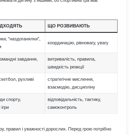
івнювати дитину з іншими, бо спортивна гра має
ПІДХОДЯТЬ
ЩО РОЗВИВАЮТЬ
нки, “наздоганялки”,
координацію, рівновагу, увагу
м
омандні завдання,
витривалість, правила,
швидкість реакції
кетбол, рухливі
стратегічне мислення,
взаємодію, дисципліну
ди спорту,
відповідальність, тактику,
Астропрогноз для всіх знаків зодіаку
на 3–9 серпня: доля підкине
 ігри
самоконтроль
сюрпризи
Як виникла історія армрестлінгу:
ру, правил і уважності дорослих. Перед грою потрібно
шлях від розваги до професійного