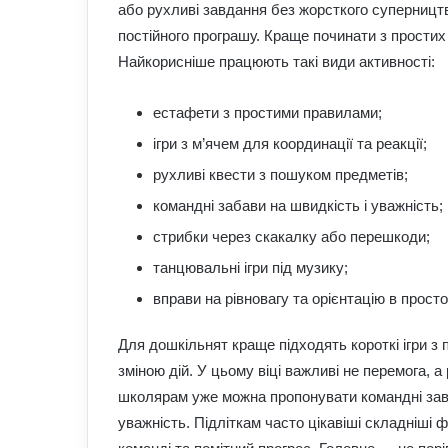
або рухливі завдання без жорсткого суперництв
постійного програшу. Краще починати з простих
Найкорисніше працюють такі види активності:
естафети з простими правилами;
ігри з м’ячем для координації та реакції;
рухливі квести з пошуком предметів;
командні забави на швидкість і уважність;
стрибки через скакалку або перешкоди;
танцювальні ігри під музику;
вправи на рівновагу та орієнтацію в просто
Для дошкільнят краще підходять короткі ігри 
зміною дій. У цьому віці важливі не перемога, а 
школярам уже можна пропонувати командні завда
уважність. Підліткам часто цікавіші складніші ф