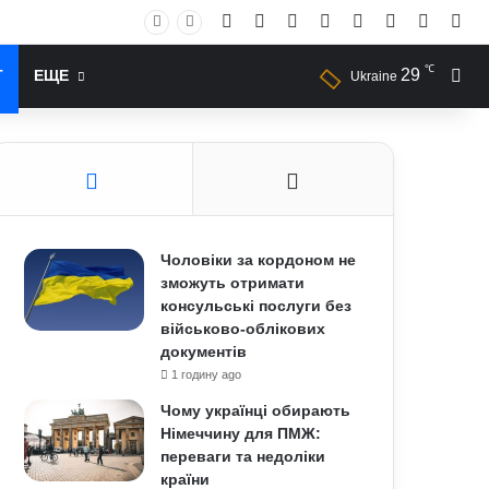
Facebook
X
YouTube
Instagram
RSS
Log In
Случай
Sid
℃
29
Иск
Т
ЕЩЕ
Ukraine
Чоловіки за кордоном не
зможуть отримати
консульські послуги без
військово-облікових
документів
1 годину ago
Чому українці обирають
Німеччину для ПМЖ:
переваги та недоліки
країни