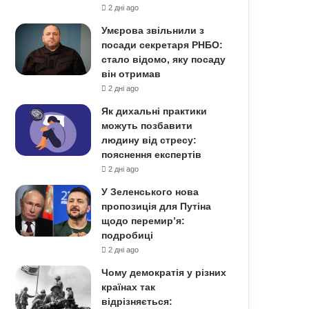
2 дні ago
Умєрова звільнили з
посади секретаря РНБО:
стало відомо, яку посаду
він отримав
2 дні ago
Як дихальні практики
можуть позбавити
людину від стресу:
пояснення експертів
2 дні ago
У Зеленського нова
пропозиція для Путіна
щодо перемир’я:
подробиці
2 дні ago
Чому демократія у різних
країнах так
відрізняється: