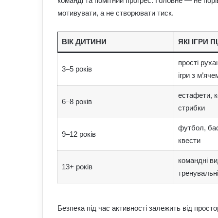
команді та помітний прогрес. Головне — не пор
мотивувати, а не створювати тиск.
ВІК ДИТИНИ
ЯКІ ІГРИ 
прості руха
3–5 років
ігри з м’яче
естафети, к
6–8 років
стрибки
футбол, бас
9–12 років
квести
командні ви
13+ років
тренувальні
Безпека під час активності залежить від просто