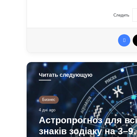
Следить
Fac
Читать следующую
Бизнес
4 дні ago
Астропрогноз для вс
знаків зодіаку на 3–9