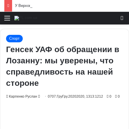
У Верховній Раді готують зміни до мобілізаційного законодавства: що запропонували депутати
Меню
И
Спорт
Генсек УАФ об обращении в
Лозанну: мы уверены, что
справедливость на нашей
стороне
Send
Карпенко Руслан
0707.ГруГру.20202020, 1313:1212
0
0
an
email