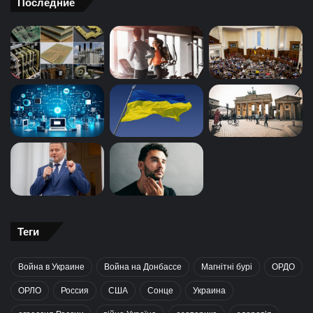
Последние
Теги
Война в Украине
Война на Донбассе
Магнітні бурі
ОРДО
ОРЛО
Россия
США
Сонце
Украина