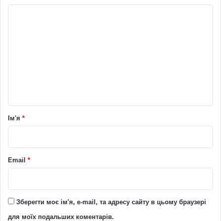
К
о
м
е
н
т
а
р
Ім'я
*
*
Email
*
Зберегти моє ім'я, e-mail, та адресу сайту в цьому браузері
для моїх подальших коментарів.