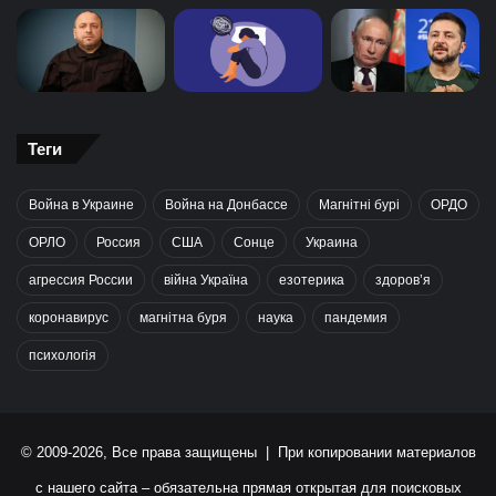
Теги
Война в Украине
Война на Донбассе
Магнітні бурі
ОРДО
ОРЛО
Россия
США
Сонце
Украина
агрессия России
війна Україна
езотерика
здоров’я
коронавирус
магнітна буря
наука
пандемия
психологія
© 2009-2026, Все права защищены | При копировании материалов
с нашего сайта – обязательна прямая открытая для поисковых