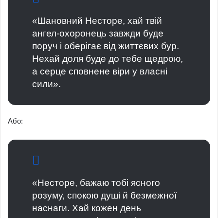
«Шановний Несторе, хай твій
ангел-охоронець завжди буде
поруч і оберігає від життєвих бур.
Нехай доля буде до тебе щедрою,
а серце сповнене віри у власні
сили».
Або:
«Несторе, бажаю тобі ясного
розуму, спокою душі й безмежної
наснаги. Хай кожен день