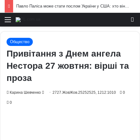
Павло Паліса може стати послом України у США: хто він та чим відомий
Меню
И
Общество
Привітання з Днем ангела
Нестора 27 жовтня: вірші та
проза
Send
Карина Шевченко
2727.ЖовЖов.25252525, 1212:1010
0
an
0
email