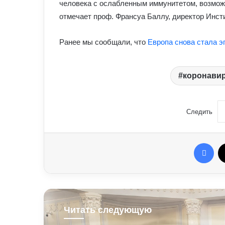
человека с ослабленным иммунитетом, возможн
отмечает проф. Франсуа Баллу, директор Инст
Ранее мы сообщали, что
Европа снова стала 
коронави
Следить
Fac
Читать следующую