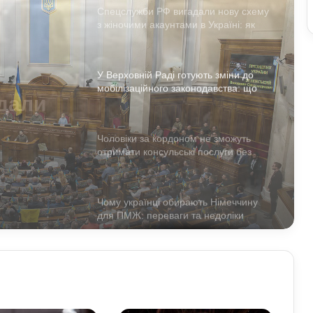
виманюють військових
У Верховній Раді готують зміни до
мобілізаційного законодавства: що
запропонували депутати
ують
ного
Чоловіки за кордоном не зможуть
отримати консульські послуги без
військово-облікових документів
тати
Чому українці обирають Німеччину
для ПМЖ: переваги та недоліки
країни
Павло Паліса може стати послом
України у США: хто він та чим відомий
Умєрова звільнили з посади