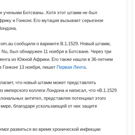
н учеными Ботсваны. Хотя этот штамм не был
рику и Гонконг. Его мутация вызывает серьезное
Лондона.
om.au сообщили о варианте B.1.1529. Новый штамм,
 Nu, был обнаружен 11 ноября в Ботсване. Через три
иента из Южной Африки. Его также нашли в 36-летнем
 Гонконг 13 ноября, пишет
Первая Лента
.
лагает, что новый штамм может представлять
з имперского коллеги Лондона и написал, что «B.1.1529
лональных антител, представляя потенциал этого
Павло Паліса може стати послом
України у США: хто він та чим відомий
 мире, благодаря ускользающей от них защите
Умєрова звільнили з посади
 «мог развиться во время хронической инфекции
секретаря РНБО: стало відомо, яку