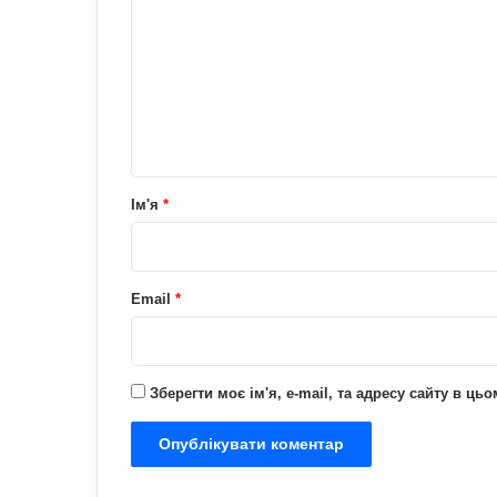
м
е
н
т
а
р
Ім'я
*
*
Email
*
Зберегти моє ім'я, e-mail, та адресу сайту в ц