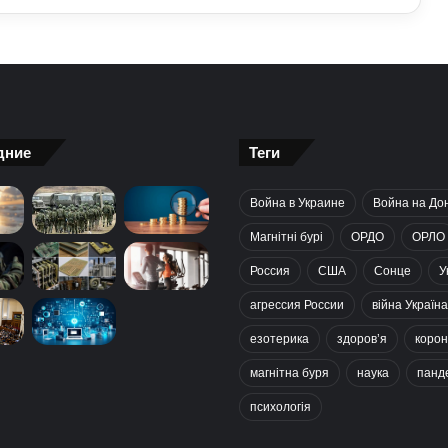
дние
Теги
Война в Украине
Война на До
Магнітні бурі
ОРДО
ОРЛО
Россия
США
Сонце
У
агрессия России
війна Україна
езотерика
здоров’я
корон
магнітна буря
наука
панд
психологія