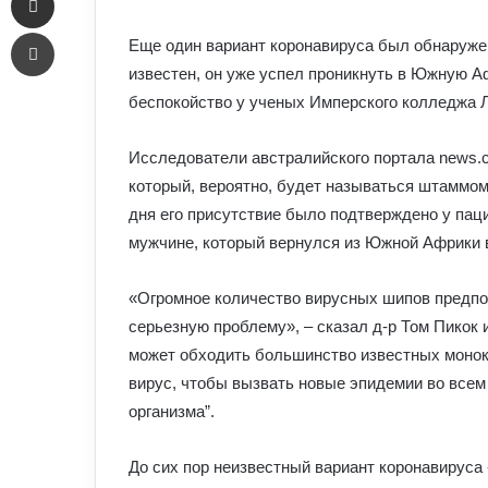
email
Печать
Еще один вариант коронавируса был обнаруже
известен, он уже успел проникнуть в Южную Аф
беспокойство у ученых Имперского колледжа 
Исследователи австралийского портала news.c
который, вероятно, будет называться штаммом
дня его присутствие было подтверждено у пац
мужчине, который вернулся из Южной Африки в
«Огромное количество вирусных шипов предпо
серьезную проблему», – сказал д-р Том Пикок и
может обходить большинство известных монок
вирус, чтобы вызвать новые эпидемии во всем
организма”.
До сих пор неизвестный вариант коронавируса