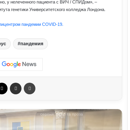
о, у нелеченного пациента с ВИЧ / СПИДом», –
посаду він отримав
итута генетики Университетского колледжа Лондона.
АЗС почали обмежувати продаж
дизелю до 100 літрів: стало відомо,
эпицентром пандемии COVID-19.
кого стосується ліміт
рус
пандемия
У Польщі знову побили українців:
чому випадків агресії стає більше та
що про це говорять експерти
На Полтавщині через удар РФ стався
витік небезпечної хімічної речовини:
що вже відомо
ebook
X
Отправить e-mail
Печать
Привітання з Днем ангела Йосипа 8
серпня: вірші та проза
Спецслужби РФ вигадали нову схему
з жіночими акаунтами в Україні: як