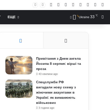
Facebook
X
YouTube
Instagram
RSS
Log In
Случай
Sid
℃
33
Иск
Т
ЕЩЕ
Ukraine
Привітання з Днем ангела
Йосипа 8 серпня: вірші та
проза
43 хвилини ago
Спецслужби РФ
вигадали нову схему з
жіночими акаунтами в
Україні: як виманюють
військових
3 години ago