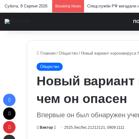
Субота, 8 Серпня 2026
Спецслужби РФ вигадали но
Breaking News
П
Главная
/
Общество
/
Новый вариант коронавируса N
Общество
Новый вариант 
Facebook
чем он опасен
X
Впервые он был обнаружен уч
Pinterest
Send
Виктор
2525.ЛисЛис.21212121, 0909:1111
Отправить e-mail
an