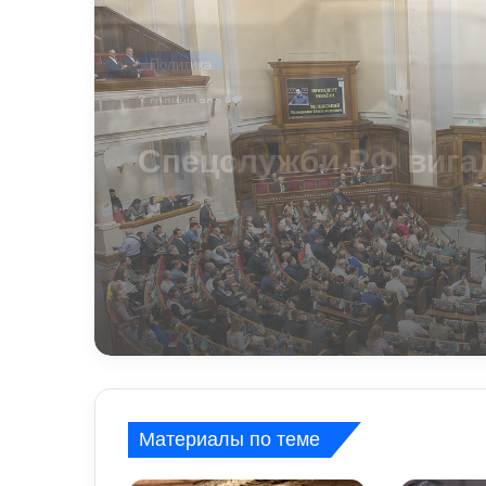
Политика
1 день ago
У Верховній Раді гот
зміни до мобілізацій
законодавства: що
запропонували депу
Материалы по теме