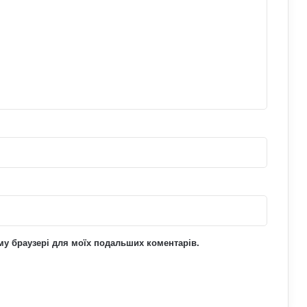
з жіночими акаунтами в Україні: як
виманюють військових
У Верховній Раді готують зміни до
мобілізаційного законодавства: що
запропонували депутати
Чоловіки за кордоном не зможуть
отримати консульські послуги без
військово-облікових документів
Чому українці обирають Німеччину
для ПМЖ: переваги та недоліки
країни
ьому браузері для моїх подальших коментарів.