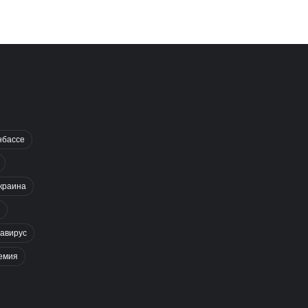
нбассе
краина
авирус
емия