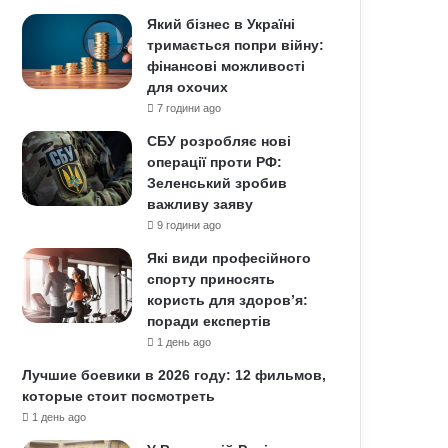
Який бізнес в Україні
тримається попри війну:
фінансові можливості
для охочих
7 години ago
СБУ розробляє нові
операції проти РФ:
Зеленський зробив
важливу заяву
9 години ago
Які види професійного
спорту приносять
користь для здоров’я:
поради експертів
1 день ago
Лучшие боевики в 2026 году: 12 фильмов,
которые стоит посмотреть
1 день ago