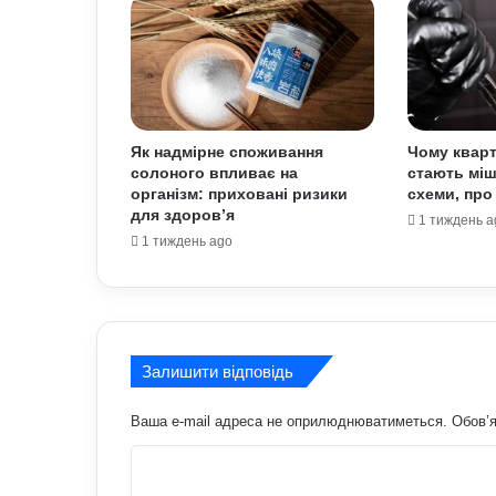
Як надмірне споживання
Чому кварт
солоного впливає на
стають міш
організм: приховані ризики
схеми, про 
для здоров’я
1 тиждень a
1 тиждень ago
Залишити відповідь
Ваша e-mail адреса не оприлюднюватиметься.
Обов’я
К
о