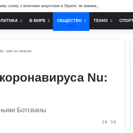
ву схему з жіночими акаунтами в Україні: як виманюють військових
ОЛИТИКА
В МИРЕ
ОБЩЕСТВО
ТЕХНО
СПОР
u: чем он опасен
коронавируса Nu:
еными Ботсваны
0
0