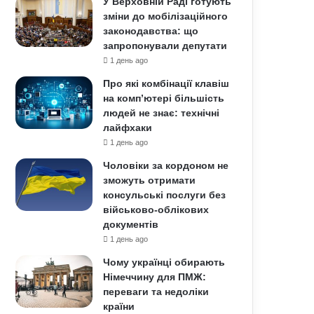
У Верховній Раді готують
зміни до мобілізаційного
законодавства: що
запропонували депутати
1 день ago
Про які комбінації клавіш
на комп’ютері більшість
людей не знає: технічні
лайфхаки
1 день ago
Чоловіки за кордоном не
зможуть отримати
консульські послуги без
військово-облікових
документів
1 день ago
Чому українці обирають
Німеччину для ПМЖ:
переваги та недоліки
країни