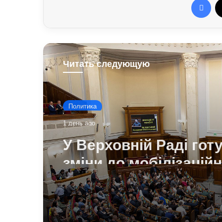
Читать следующую
Политика
1 день ago
У Верховній Раді гот
зміни до мобілізацій
законодавства: що
запропонували депу