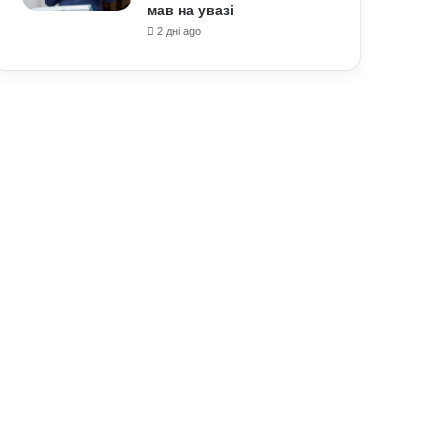
мав на увазі
2 дні ago