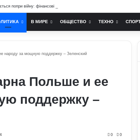
ається попри війну: фінансові можливості для охочих
ОЛИТИКА
В МИРЕ
ОБЩЕСТВО
ТЕХНО
СПОР
ее народу за мощную поддержку – Зеленский
арна Польше и ее
ую поддержку –
4
0
0