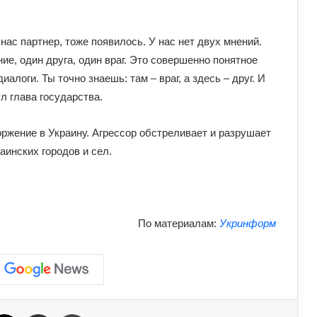
Умєрова звільнили з посади
секретаря РНБО: стало відомо, яку
нас партнер, тоже появилось. У нас нет двух мнений.
посаду він отримав
ие, один друга, один враг. Это совершенно понятное
алоги. Ты точно знаешь: там – враг, а здесь – друг. И
У Зеленського нова пропозиція для
ул глава государства.
Путіна щодо перемир’я: подробиці
ржение в Украину. Агрессор обстреливает и разрушает
Чому демократія у різних країнах так
инских городов и сел.
відрізняється: політологи про
функціональність держави
Білорусь формує десантно-штурмову
По материалам:
Укринформ
бригаду біля кордону з Україною: що
доповів Ільюкевич
На Полтавщині через удар РФ стався
витік небезпечної хімічної речовини:
що вже відомо
ebook
X
Отправить e-mail
Печать