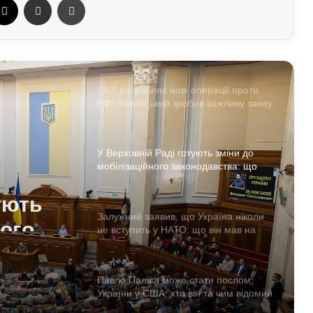
Спецслужби РФ вигадали нову схему
з жіночими акаунтами в Україні: як
виманюють військових
СБУ розробляє нові операції проти
РФ: Зеленський зробив важливу заяву
У Верховній Раді готують зміни до
мобілізаційного законодавства: що
запропонували депутати
ують
ного
Залужний заявив, що Україна ніколи
не вступить у НАТО: що він мав на
увазі
тати
Павло Паліса може стати послом
України у США: хто він та чим відомий