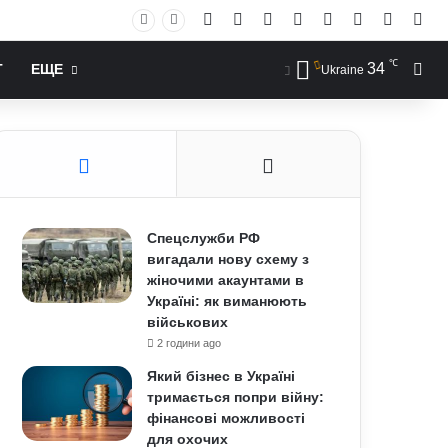
Facebook
X
YouTube
Instagram
RSS
Log In
Случай
Sid
℃
34
Иск
Т
ЕЩЕ
Ukraine
Спецслужби РФ
вигадали нову схему з
жіночими акаунтами в
Україні: як виманюють
військових
2 години ago
Який бізнес в Україні
тримається попри війну:
фінансові можливості
для охочих