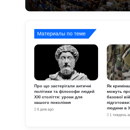
Материалы по теме
Про що застерігали античні
Як криміна
політики та філософи людей
можуть про
XXI століття: уроки для
базової ві
нашого покоління
підготовки
людини в У
6 днів ago
1 тиждень a