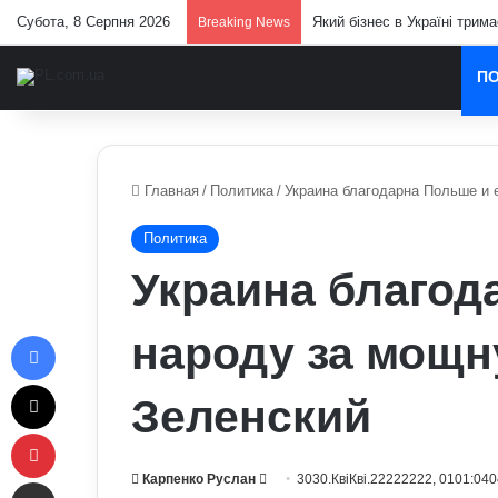
Субота, 8 Серпня 2026
Який бізнес в Україні трим
Breaking News
П
Главная
/
Политика
/
Украина благодарна Польше и 
Политика
Украина благод
Facebook
народу за мощн
X
Зеленский
Pinterest
Send
Карпенко Руслан
3030.КвіКві.22222222, 0101:040
Отправить e-mail