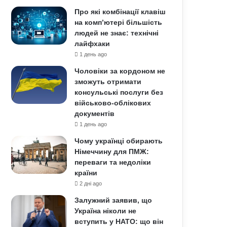
Про які комбінації клавіш
на комп’ютері більшість
людей не знає: технічні
лайфхаки
1 день ago
Чоловіки за кордоном не
зможуть отримати
консульські послуги без
військово-облікових
документів
1 день ago
Чому українці обирають
Німеччину для ПМЖ:
переваги та недоліки
країни
2 дні ago
Залужний заявив, що
Україна ніколи не
вступить у НАТО: що він