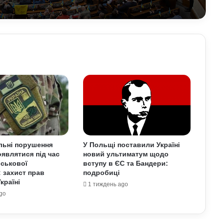
Умєрова звільнили з посади
секретаря РНБО: стало відомо, яку
посаду він отримав
У Зеленського нова пропозиція для
Путіна щодо перемир’я: подробиці
Чому демократія у різних країнах так
відрізняється: політологи про
функціональність держави
льні порушення
У Польщі поставили Україні
являтися під час
новий ультиматум щодо
Білорусь формує десантно-штурмову
йськової
вступу в ЄС та Бандери:
бригаду біля кордону з Україною: що
: захист прав
подробиці
доповів Ільюкевич
країні
1 тиждень ago
go
На Полтавщині через удар РФ стався
витік небезпечної хімічної речовини:
що вже відомо