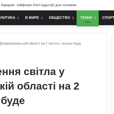
ослом України у США: хто він та чим відомий
ОЛИТИКА
В МИРЕ
ОБЩЕСТВО
ТЕХНО
СПОР
Дніпропетровській області на 2 лютого: скільки буде
ння світла у
ій області на 2
 буде