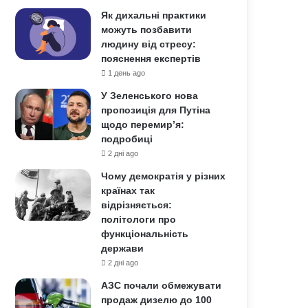
Як дихальні практики
можуть позбавити
людину від стресу:
пояснення експертів
1 день ago
У Зеленського нова
пропозиція для Путіна
щодо перемир’я:
подробиці
2 дні ago
Чому демократія у різних
країнах так
відрізняється:
політологи про
функціональність
держави
2 дні ago
АЗС почали обмежувати
продаж дизелю до 100