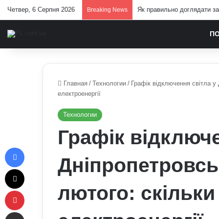
Четвер, 6 Серпня 2026
Павло Паліса може стати п
Breaking News
П
Главная
/
Технологии
/
Графік відключення світла у 
електроенергії
Технологии
Графік відключе
Facebook
Дніпропетровськ
X
лютого: скільки
Pinterest
Отправить e-mail