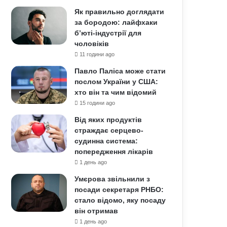
Як правильно доглядати
за бородою: лайфхаки
б’юті-індустрії для
чоловіків
11 години ago
Павло Паліса може стати
послом України у США:
хто він та чим відомий
15 години ago
Від яких продуктів
страждає серцево-
судинна система:
попередження лікарів
1 день ago
Умєрова звільнили з
посади секретаря РНБО:
стало відомо, яку посаду
він отримав
1 день ago