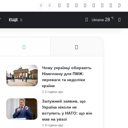
Facebook
X
YouTube
Instagram
RSS
Log In
Случай
Sid
℃
28
Иск
Т
ЕЩЕ
Ukraine
Чому українці обирають
Німеччину для ПМЖ:
переваги та недоліки
країни
6 години ago
Залужний заявив, що
Україна ніколи не
вступить у НАТО: що він
мав на увазі
8 години ago