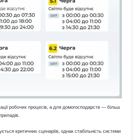
тації робочих процесів, а для домогосподарств — більш
приладів.
Обмен криптовалют без лишнего
риска
кується критичних сценаріїв, однак стабільність системи