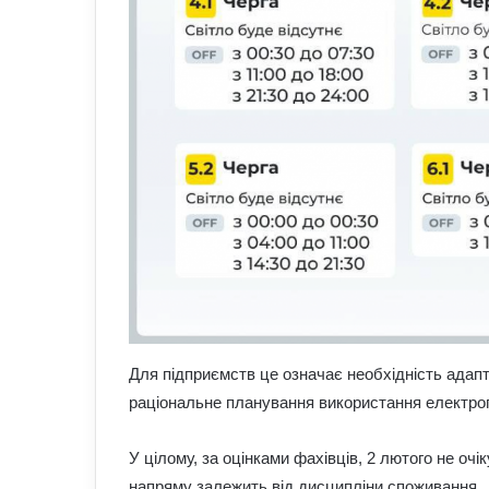
Для підприємств це означає необхідність адап
раціональне планування використання електро
У цілому, за оцінками фахівців, 2 лютого не очі
напряму залежить від дисципліни споживання.