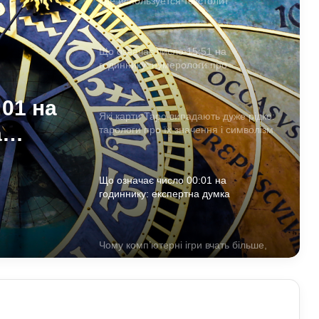
Що означає число 15:51 на
годиннику: нумерологи про
«магічність» і символізм
Які карти Таро випадають дуже рідко:
тарологи про їх значення і символізм
и
ається:
Що означає число 00:01 на
годиннику: експертна думка
а
езотериків
Чому комп’ютерні ігри вчать більше,
01 на
ніж здається: розвиток мислення та
навичок
а
Обмен криптовалют без лишнего
риска