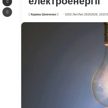
електроенергії
Печать
Send
Карина Шевченко
0202.ЛютЛют.26262626, 1010:
an
email