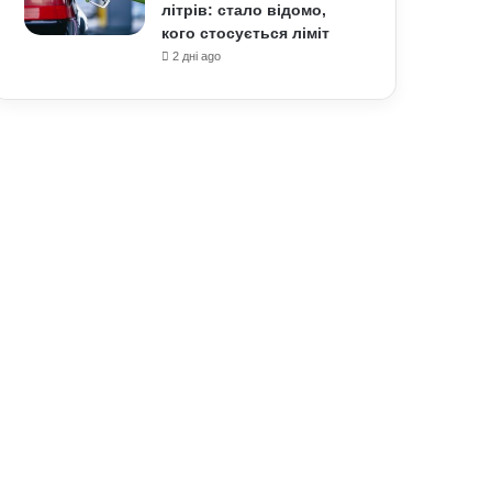
літрів: стало відомо,
кого стосується ліміт
2 дні ago