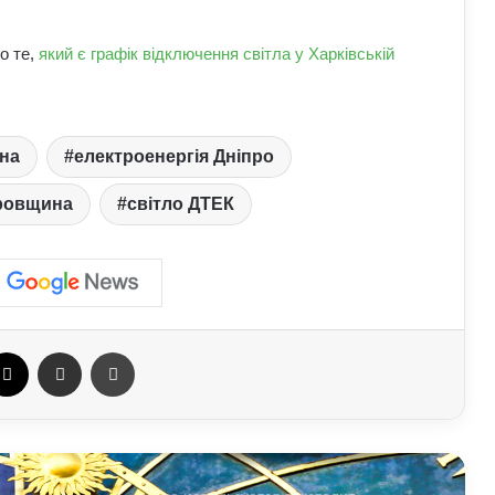
Як винайшли перший комп’ютер:
історія технології та її вплив на світ
о те,
який є графік відключення світла у Харківській
Які криптовалюти стали поганим
прикладом: історії провалів та втрат
на
електроенергія Дніпро
інвесторів
тровщина
світло ДТЕК
Як змусити себе менше
використовувати соцмережі: поради
психологів
Чому фільми 80–90-х років нам
здаються душевнішими за сучасні:
ebook
X
Отправить e-mail
Печать
пояснення експертів
Где используется текстолит