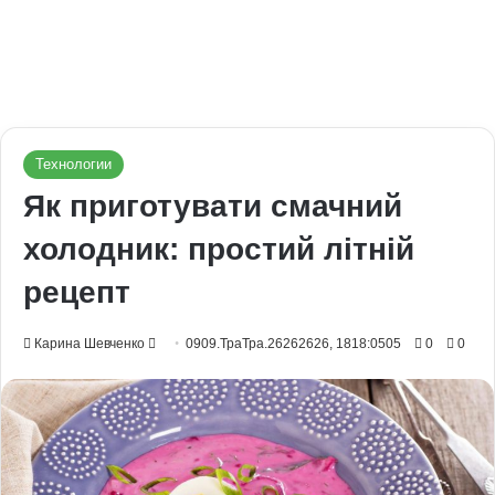
Технологии
Як приготувати смачний
холодник: простий літній
рецепт
Send
Карина Шевченко
0909.ТраТра.26262626, 1818:0505
0
0
an
email