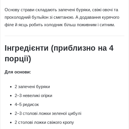
Основу страви складають запечені буряки, свіжі овочі та
прохолодний бульйон зі сметаною. А додавання курячого
філе й яєць робить холодник більш поживним і ситним.
Інгредієнти (приблизно на 4
порції)
Для основи:
2 запечені буряки
2–3 невеликі огірки
4–5 редисок
2–3 столові ложки зеленої цибулі
2 столові ложки свіжого кропу