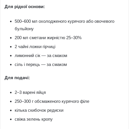
Для рідкої основи:
500–600 мл охолодженого курячого або овочевого
бульйону
200 мл сметани жирністю 25–30%
2 чайні ложки гірчиці
лимонний сік — за смаком
сіль і перець — за смаком
Для подачі:
2–3 варені яйця
250–300 г обсмаженого курячого філе
кілька скибочок редиски
свіжа зелень кропу