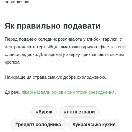
освіжаючою.
Як правильно подавати
Перед подачею холодник розливають у глибокі тарілки. У
центр додають терті яйця, шматочки курячого філе та тонкі
слайси редиски. Для аромату зверху прикрашають свіжим
кропом.
Найкраще ця страва смакує добре охолодженою.
До речі,
лікарі назвали основні симптоми зневоднення
.
буряк
літні страви
рецепт холодника
українська кухня