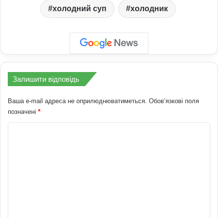
холодний суп
холодник
Залишити відповідь
Ваша e-mail адреса не оприлюднюватиметься.
Обов’язкові поля
позначені
*
К
о
м
е
н
т
а