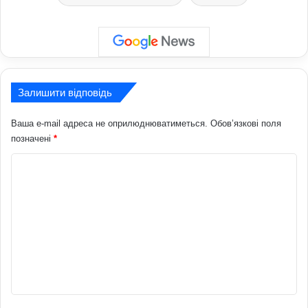
Залишити відповідь
Ваша e-mail адреса не оприлюднюватиметься.
Обов’язкові поля
позначені
*
К
о
м
е
н
т
а
р