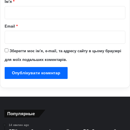
Ім'я
*
*
Email
*
Зберегти моє ім'я, e-mail, та адресу сайту в цьому браузері
для моїх подальших коментарів.
Популярные
14 хвилин ago