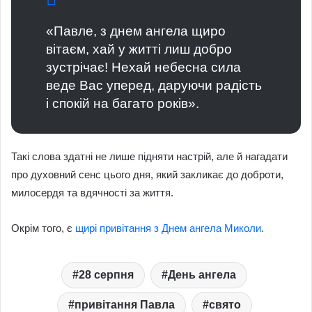
«Павле, з днем ангела щиро
вітаєм, хай у житті лиш добро
зустрічає! Нехай небесна сила
веде Вас уперед, даруючи радість
і спокій на багато років».
Такі слова здатні не лише підняти настрій, але й нагадати
про духовний сенс цього дня, який закликає до доброти,
милосердя та вдячності за життя.
Окрім того, є
щирі привітання з Днем ангела Миколи
.
28 серпня
День ангела
привітання Павла
свято