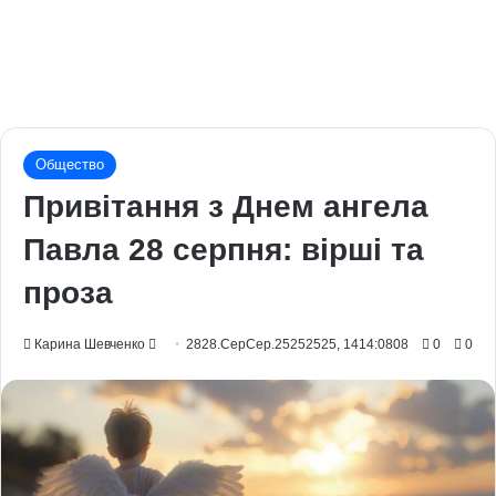
Общество
Привітання з Днем ангела
Павла 28 серпня: вірші та
проза
Send
Карина Шевченко
2828.СерСер.25252525, 1414:0808
0
0
an
email