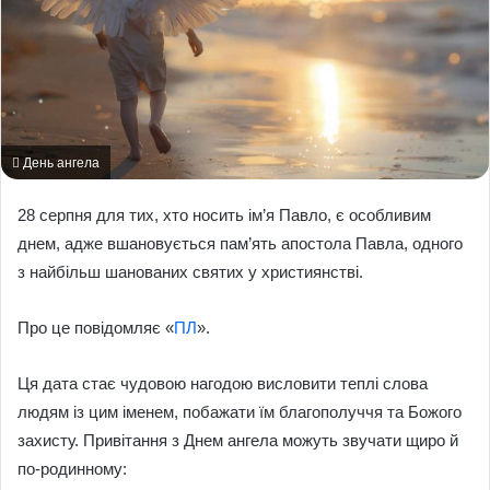
День ангела
28 серпня для тих, хто носить ім’я Павло, є особливим
днем, адже вшановується пам’ять апостола Павла, одного
з найбільш шанованих святих у християнстві.
Про це повідомляє «
ПЛ
».
Ця дата стає чудовою нагодою висловити теплі слова
людям із цим іменем, побажати їм благополуччя та Божого
захисту. Привітання з Днем ангела можуть звучати щиро й
по-родинному: