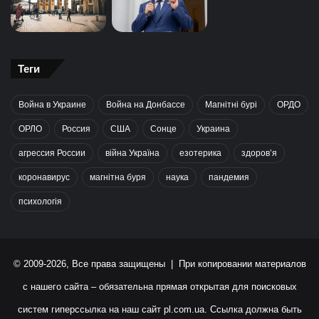
Теги
Война в Украине
Война на Донбассе
Магнітні бурі
ОРДО
ОРЛО
Россия
США
Сонце
Украина
агрессия России
війна Україна
езотерика
здоров’я
коронавирус
магнітна буря
наука
пандемия
психологія
© 2009-2026, Все права защищены | При копировании материалов
с нашего сайта – обязательна прямая открытая для поисковых
систем гиперссылка на наш сайт
pl.com.ua
. Ссылка должна быть