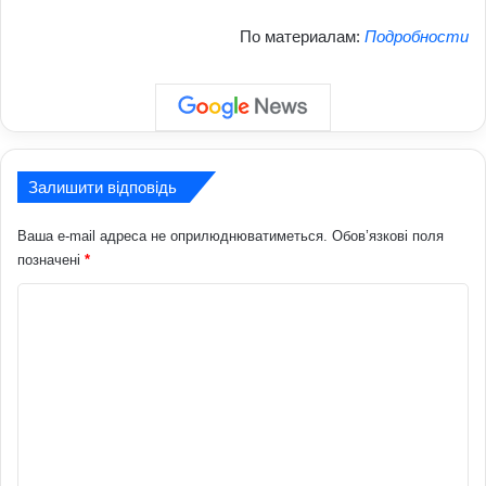
По материалам:
Подробности
Залишити відповідь
Ваша e-mail адреса не оприлюднюватиметься.
Обов’язкові поля
позначені
*
К
о
м
е
н
т