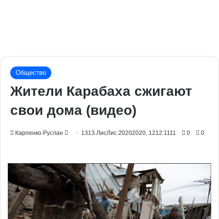
Общество
Жители Карабаха сжигают
свои дома (видео)
Send
Карпенко Руслан
1313.ЛисЛис.20202020, 1212:1111
0
0
an
email