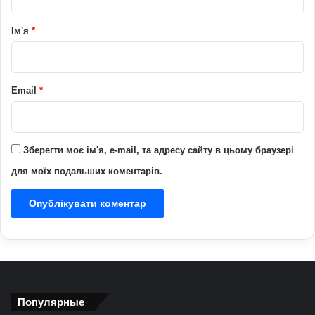
а
р
Ім'я
*
*
Email
*
Зберегти моє ім'я, e-mail, та адресу сайту в цьому браузері
для моїх подальших коментарів.
Популярные