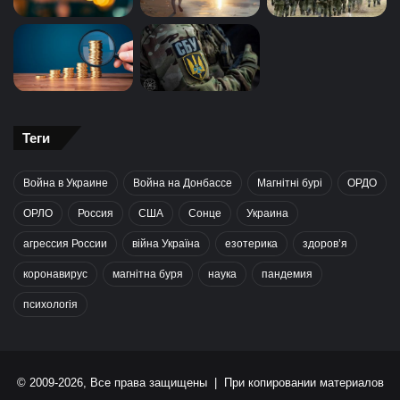
Теги
Война в Украине
Война на Донбассе
Магнітні бурі
ОРДО
ОРЛО
Россия
США
Сонце
Украина
агрессия России
війна Україна
езотерика
здоров’я
коронавирус
магнітна буря
наука
пандемия
психологія
© 2009-2026, Все права защищены | При копировании материалов