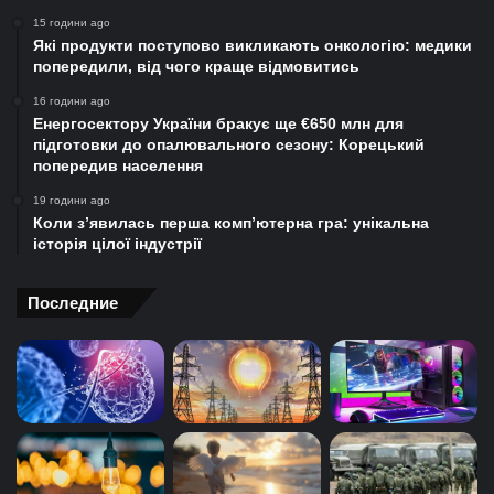
15 години ago
Які продукти поступово викликають онкологію: медики
попередили, від чого краще відмовитись
16 години ago
Енергосектору України бракує ще €650 млн для
підготовки до опалювального сезону: Корецький
попередив населення
19 години ago
Коли з’явилась перша комп’ютерна гра: унікальна
історія цілої індустрії
Последние