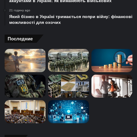
акаунтами в Україні: як виманюють військових
21 годину ago
Який бізнес в Україні тримається попри війну: фінансові
можливості для охочих
Последние