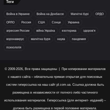
Теги
Война в Украине
Война на Донбассе
Магнітні бурі
ОРДО
ОРЛО
Россия
США
Сонце
Украина
агрессия России
війна Україна
езотерика
здоров’я
коронавирус
магнітна буря
наука
пандемия
психологія
© 2009-2026, Все права защищены | При копировании материалов
с нашего сайта – обязательна прямая открытая для поисковых
систем гиперссылка на наш сайт
pl.com.ua
. Ссылка должна быть
размещена в независимости от полного либо частичного
использования материалов. Гиперссылка (для интернет- изданий) –
должна быть размещена в первой половине материала.