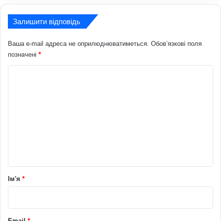
Залишити відповідь
Ваша e-mail адреса не оприлюднюватиметься.
Обов’язкові поля
позначені
*
К
о
м
е
н
т
а
р
Ім'я
*
*
Email
*