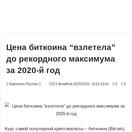
Цена биткоина “взлетела”
до рекордного максимума
за 2020-й год
Send
Карпенко Руслан
2323.ЖовЖов.20202020, 1616:1010
0
0
an
email
Курс самой популярной криптовалюты – биткоина (Bitcoin),