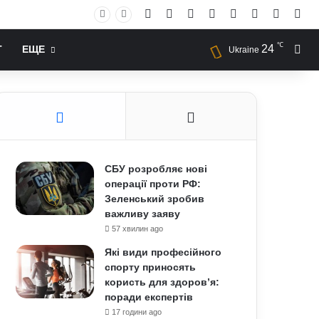
Facebook
X
YouTube
Instagram
RSS
Log In
Случай
Sid
℃
24
Иск
Т
ЕЩЕ
Ukraine
СБУ розробляє нові
операції проти РФ:
Зеленський зробив
важливу заяву
57 хвилин ago
Які види професійного
спорту приносять
користь для здоров’я:
поради експертів
17 години ago