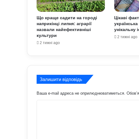
Що краще садити на городі
Цікаві фак
наприкінці липня: аграрії
українська
назвали найефективніші
унікальну 
культури
2 тижні ago
2 тижні ago
Залишити відповідь
Ваша e-mail адреса не оприлюднюватиметься.
Обов’я
К
о
м
е