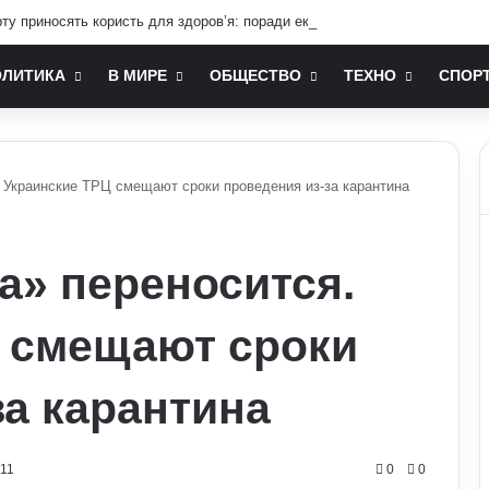
ту приносять користь для здоров’я: поради експертів
ОЛИТИКА
В МИРЕ
ОБЩЕСТВО
ТЕХНО
СПОР
 Украинские ТРЦ смещают сроки проведения из-за карантина
а» переносится.
 смещают сроки
за карантина
111
0
0