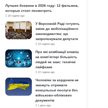
Лучшие боевики в 2026 году: 12 фильмов,
которые стоит посмотреть
18 години ago
У Верховній Раді готують
зміни до мобілізаційного
законодавства: що
запропонували депутати
19 години ago
Про які комбінації клавіш
на комп’ютері більшість
людей не знає: технічні
лайфхаки
22 години ago
Чоловіки за кордоном не
зможуть отримати
консульські послуги без
військово-облікових
документів
1 день ago