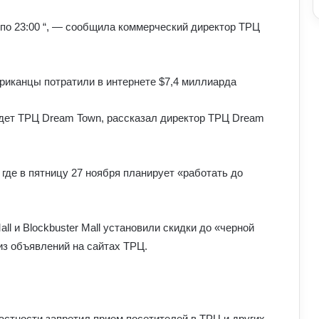
по 23:00 “, — сообщила коммерческий директор ТРЦ
риканцы потратили в интернете $7,4 миллиарда
едет ТРЦ Dream Town, рассказал директор ТРЦ Dream
Що означає число 00:01 на
 где в пятницу 27 ноября планирует «работать до
годиннику: експертна думка
езотериків
l и Blockbuster Mall установили скидки до «черной
Найкращі місця для відпочинку в
 из объявлений на сайтах ТРЦ.
Україні наприкінці липня та на
початку серпня: поради для
подорожей
Як зберегти здоров’я хребта при
постійній роботі за комп’ютером:
астности запретил прием посетителей в ТРЦ и других