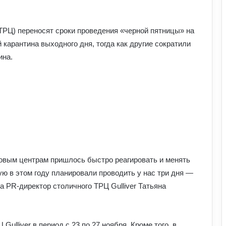
ТРЦ) переносят сроки проведения «черной пятницы» на
й карантина выходного дня, тогда как другие сократили
ина.
говым центрам пришлось быстро реагировать и менять
ую в этом году планировали проводить у нас три дня —
а PR-директор столичного ТРЦ Gulliver Татьяна
Gulliver в период с 23 по 27 ноября. Кроме того, в