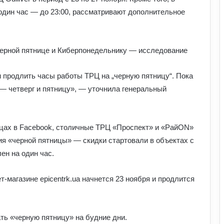
один час — до 23:00, рассматривают дополнительное
Черной пятнице и Киберпонедельнику — исследование
 продлить часы работы ТРЦ на „черную пятницу“. Пока
— четверг и пятницу», — уточнила генеральный
цах в Facebook, столичные ТРЦ «Проспект» и «РайON»
я «черной пятницы» — скидки стартовали в объектах с
ен на один час.
т-магазине epicentrk.ua начнется 23 ноября и продлится
ть «черную пятницу» на будние дни.