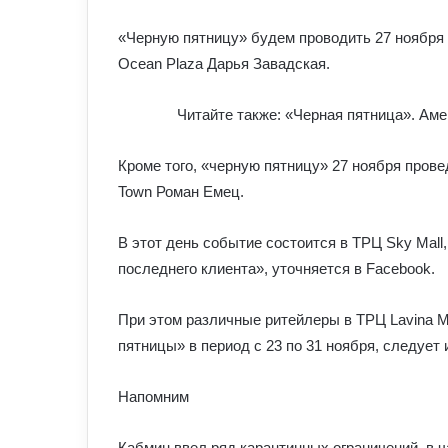
«Черную пятницу» будем проводить 27 ноября 
Ocean Plaza Дарья Завадская.
Читайте также: «Черная пятница». Аме
Кроме того, «черную пятницу» 27 ноября пров
Town Роман Емец.
В этот день событие состоится в ТРЦ Sky Mall,
последнего клиента», уточняется в Facebook.
При этом различные ритейлеры в ТРЦ Lavina Mal
пятницы» в период с 23 по 31 ноября, следует
Напомним
Кабмин ввел ряд карантинных ограничений, в ч