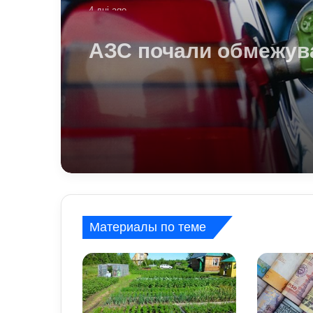
4 дні ago
АЗС почали обмежув
продаж дизелю до 10
літрів: стало відомо,
стосується ліміт
Материалы по теме