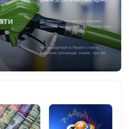
кого стосується ліміт
ати
0
До чого сняться мандри різними
країнами: пояснення сну з точки зору
 кого
психології
Чому квартири в Україні стають
мішенню злочинців: схеми, про які
варто знати
Що означає число 00:01 на
годиннику: експертна думка
езотериків
Найкращі місця для відпочинку в
Україні наприкінці липня та на
початку серпня: поради для
подорожей
Як зберегти здоров’я хребта при