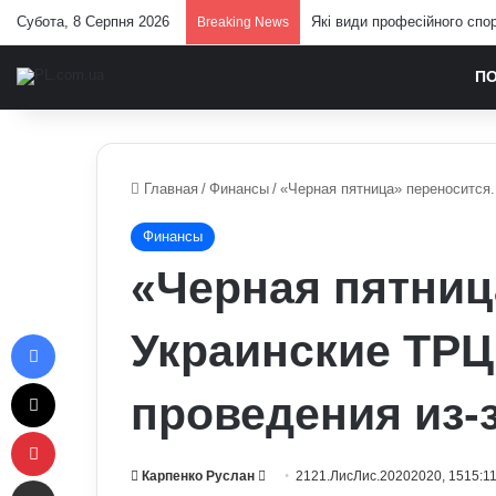
Субота, 8 Серпня 2026
Які види професійного спор
Breaking News
П
Главная
/
Финансы
/
«Черная пятница» переносится.
Финансы
«Черная пятниц
Facebook
Украинские ТРЦ
X
проведения из-
Pinterest
Send
Карпенко Руслан
2121.ЛисЛис.20202020, 1515:1
Отправить e-mail