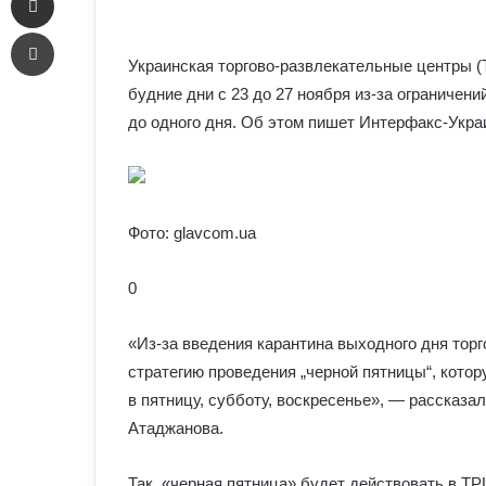
an
Печать
email
Украинская торгово-развлекательные центры (
будние дни с 23 до 27 ноября из-за ограничени
до одного дня. Об этом пишет Интерфакс-Укра
Фото: glavcom.ua
0
«Из-за введения карантина выходного дня тор
стратегию проведения „черной пятницы“, котор
в пятницу, субботу, воскресенье», — рассказал
Атаджанова.
Так, «черная пятница» будет действовать в ТРЦ 