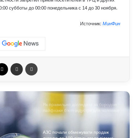
прості вправи та профілактика
:00 субботы до 00:00 понедельника с 14 до 30 ноября.
Які криптовалюти стали поганим
Источник:
МинФин
прикладом: історії провалів та втрат
інвесторів
Лубінець розкритикував примусову
мобілізацію в Україні: до чого
призводять порушення під час роботи
ebook
X
Отправить e-mail
Печать
ТЦК
Про які комбінації клавіш на
комп’ютері більшість людей не знає:
технічні лайфхаки
Як правильно доглядати за бородою:
лайфхаки б’юті-індустрії для чоловіків
АЗС почали обмежувати продаж
дизелю до 100 літрів: стало відомо,