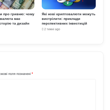
постійній роботі за комп’ютером:
прості вправи та профілактика
ти про гривню: чому
Які нові криптовалюти можуть
 валюта має
вистрілити: приклади
Які криптовалюти стали поганим
історію та дизайн
перспективних інвестицій
прикладом: історії провалів та втрат
інвесторів
2 тижні ago
Лубінець розкритикував примусову
мобілізацію в Україні: до чого
призводять порушення під час роботи
ТЦК
Про які комбінації клавіш на
комп’ютері більшість людей не знає:
технічні лайфхаки
зкові поля позначені
*
Як правильно доглядати за бородою:
лайфхаки б’юті-індустрії для чоловіків
АЗС почали обмежувати продаж