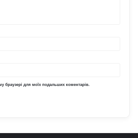
дизелю до 100 літрів: стало відомо,
кого стосується ліміт
До чого сняться мандри різними
країнами: пояснення сну з точки зору
психології
Чому квартири в Україні стають
мішенню злочинців: схеми, про які
варто знати
ьому браузері для моїх подальших коментарів.