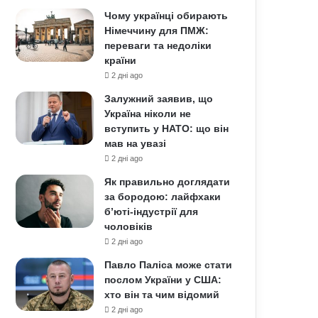
Чому українці обирають
Німеччину для ПМЖ:
переваги та недоліки
країни
2 дні ago
Залужний заявив, що
Україна ніколи не
вступить у НАТО: що він
мав на увазі
2 дні ago
Як правильно доглядати
за бородою: лайфхаки
б’юті-індустрії для
чоловіків
2 дні ago
Павло Паліса може стати
послом України у США:
хто він та чим відомий
2 дні ago