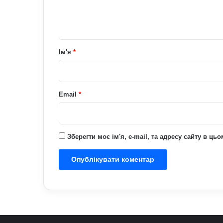
н
т
а
р
Ім'я
*
*
Email
*
Зберегти моє ім'я, e-mail, та адресу сайту в ц