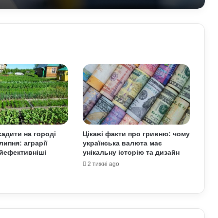
Що означає число 00:01 на
годиннику: експертна думка
езотериків
Найкращі місця для відпочинку в
Україні наприкінці липня та на
початку серпня: поради для
подорожей
Як зберегти здоров’я хребта при
постійній роботі за комп’ютером:
прості вправи та профілактика
адити на городі
Цікаві факти про гривню: чому
липня: аграрії
українська валюта має
Які криптовалюти стали поганим
йефективніші
унікальну історію та дизайн
прикладом: історії провалів та втрат
інвесторів
2 тижні ago
Який бізнес в Україні тримається
попри війну: фінансові можливості
для охочих