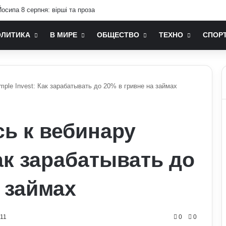
осипа 8 серпня: вірші та проза
ОЛИТИКА
В МИРЕ
ОБЩЕСТВО
ТЕХНО
СПОР
ple Invest: Как зарабатывать до 20% в гривне на займах
ь к вебинару
Как зарабатывать до
 займах
111
0
0