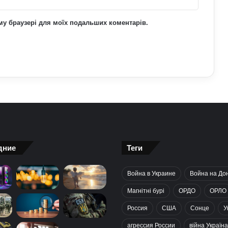
ьому браузері для моїх подальших коментарів.
дние
Теги
Война в Украине
Война на До
Магнітні бурі
ОРДО
ОРЛО
Россия
США
Сонце
У
агрессия России
війна Україна