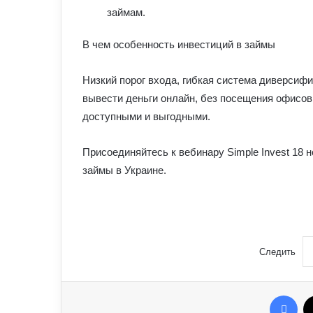
займам.
В чем особенность инвестиций в займы
Низкий порог входа, гибкая система диверсиф
вывести деньги онлайн, без посещения офисо
доступными и выгодными.
Присоединяйтесь к вебинару Simple Invest 18 
займы в Украине.
Следить
Fac