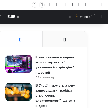
Facebook
X
YouTube
Instagram
RSS
Log In
Случай
Sid
℃
24
Иск
Т
ЕЩЕ
Ukraine
Коли з’явилась перша
комп’ютерна гра:
унікальна історія цілої
індустрії
19 хвилин ago
В Україні можуть знову
запровадити графіки
відключень
електроенергії: що вже
відомо