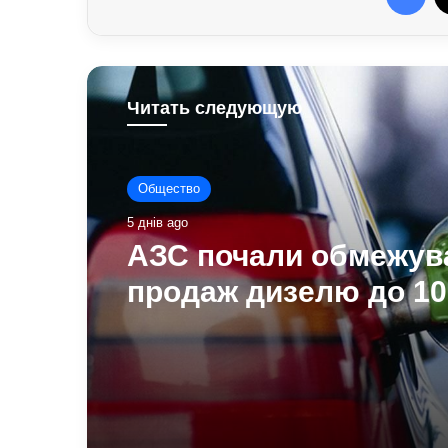
Читать следующую
Общество
5 днів ago
АЗС почали обмежув
продаж дизелю до 10
літрів: стало відомо,
стосується ліміт