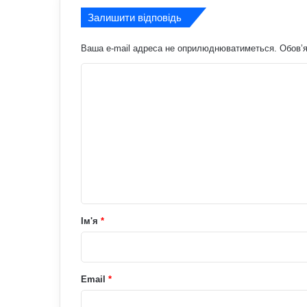
Залишити відповідь
Ваша e-mail адреса не оприлюднюватиметься.
Обов’я
К
о
м
е
н
т
а
р
Ім'я
*
*
Email
*