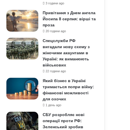
3 години ago
Привітання з Днем ангела
Йосипа 8 серпня: вірші та
проза
20 години ago
Спецслужби РФ
вигадали нову схему з
жіночими акаунтами в
Україні: як виманюють
військових
22 години ago
Який бізнес в Україні
тримається попри війну:
фінансові можливості
для охочих
1 день ago
СБУ розробляє нові
операції проти РФ:
Зеленський зробив