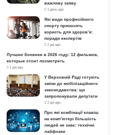
важливу заяву
1 день ago
Які види професійного
спорту приносять
користь для здоров’я:
поради експертів
2 дні ago
Лучшие боевики в 2026 году: 12 фильмов,
которые стоит посмотреть
2 дні ago
У Верховній Раді готують
зміни до мобілізаційного
законодавства: що
запропонували депутати
2 дні ago
Про які комбінації клавіш
на комп’ютері більшість
людей не знає: технічні
лайфхаки