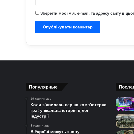
Зберегти моє ім'я, e-mail, та адресу сайту в ц
Популярные
После
19 хвилин ago
Коли з’явилась перша комп’ютерна
гра: унікальна історія цілої
індустрії
3 години ago
В Україні можуть знову