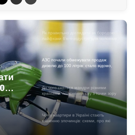
Про які комбінації клавіш на
комп’ютері більшість людей не знає:
технічні лайфхаки
Як правильно доглядати за бородою:
лайфхаки б’юті-індустрії для чоловіків
АЗС почали обмежувати продаж
дизелю до 100 літрів: стало відомо,
кого стосується ліміт
ати
0
До чого сняться мандри різними
країнами: пояснення сну з точки зору
 кого
психології
Чому квартири в Україні стають
мішенню злочинців: схеми, про які
варто знати