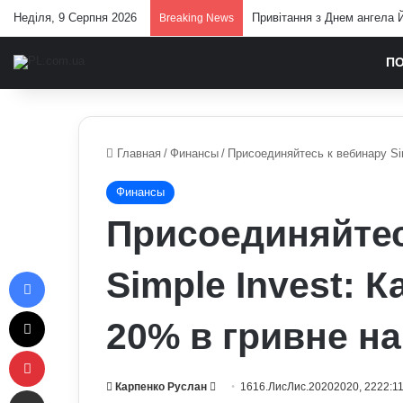
Неділя, 9 Серпня 2026
Привітання з Днем ангела Й
Breaking News
П
Главная
/
Финансы
/
Присоединяйтесь к вебинару Sim
Финансы
Присоединяйтес
Facebook
Simple Invest: 
X
20% в гривне на
Pinterest
Send
Карпенко Руслан
1616.ЛисЛис.20202020, 2222:1
Отправить e-mail