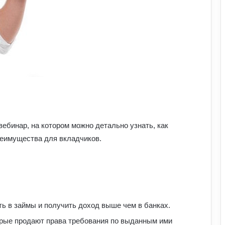
вебинар, на котором можно детально узнать, как
реимущества для вкладчиков.
Чому квартири в Україні стають
мішенню злочинців: схеми, про які
варто знати
ь в займы и получить доход выше чем в банках.
рые продают права требования по выданным ими