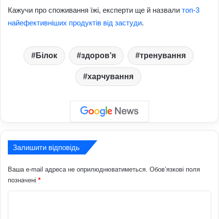
Кажучи про споживання їжі, експерти ще й назвали
топ-3
найефективніших продуктів від застуди
.
Білок
здоров’я
тренування
харчування
Залишити відповідь
Ваша e-mail адреса не оприлюднюватиметься.
Обов’язкові поля
позначені
*
К
о