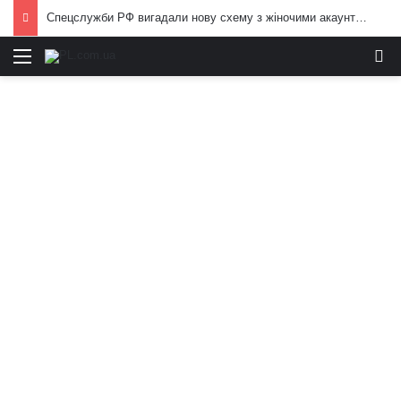
Спецслужби РФ вигадали нову схему з жіночими акаунтами в Україні: як виманюють військових
Меню
И