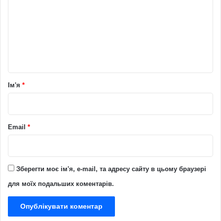
м
е
н
т
а
р
Ім'я
*
*
Email
*
Зберегти моє ім'я, e-mail, та адресу сайту в цьому браузері
для моїх подальших коментарів.