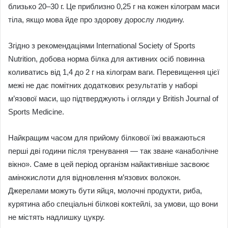
близько 20–30 г. Це приблизно 0,25 г на кожен кілограм маси
тіла, якщо мова йде про здорову дорослу людину.
Згідно з рекомендаціями International Society of Sports
Nutrition, добова норма білка для активних осіб повинна
коливатись від 1,4 до 2 г на кілограм ваги. Перевищення цієї
межі не дає помітних додаткових результатів у наборі
м’язової маси, що підтверджують і огляди у British Journal of
Sports Medicine.
Найкращим часом для прийому білкової їжі вважаються
перші дві години після тренування — так зване «анаболічне
вікно». Саме в цей період організм найактивніше засвоює
амінокислоти для відновлення м’язових волокон.
Джерелами можуть бути яйця, молочні продукти, риба,
курятина або спеціальні білкові коктейлі, за умови, що вони
не містять надлишку цукру.