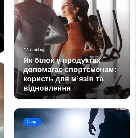
користь
для
м’язів
та
відновлення
3 тижні ago
Як білок у продуктах
допомагає спортсменам:
користь для м’язів та
відновлення
Чому
новачки
Спорт
у
кросфіті
отримують