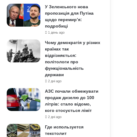
У Зеленського нова
пропозиція для Путіна
щодо перемир’я:
подробиці
1 день ago
Чому демократія у різних
країнах так
відрізняється:
політологи про
функціональність
держави
2 дні ago
АЗС почали обмежувати
продаж дизелю до 100
літрів: стало відомо,
кого стосується ліміт
2 дні ago
Где используется
текстолит