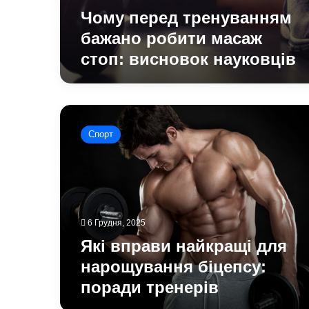
Чому перед тренуванням
бажано робити масаж
стоп: висновок науковців
Які
вправи
Спорт
найкращі
для
нарощування
біцепсу:
поради
тренерів
6 Грудня, 2025
Які вправи найкращі для
нарощування біцепсу:
поради тренерів