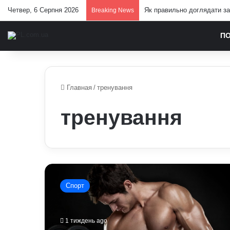
Четвер, 6 Серпня 2026
Павло Паліса може стати п
Breaking News
П
Главная
/
тренування
тренування
Чому
неправильне
Спорт
харчування
шкодить
спорту:
1 тиждень ago
продукти,