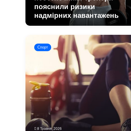
пояснили ризики
надмірних навантажень
Чому
перед
Спорт
тренуванням
бажано
робити
масаж
стоп:
висновок
науковців
8 Травня, 2026