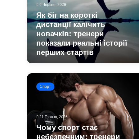
стартів
9 Червня, 2026
Як біг на короткі
дистанції калічить
новачків: тренери
показали реальні історії
перших стартів
Чому
спорт
Спорт
стає
небезпечним:
тренери
пояснили
ризики
21 Травня, 2026
надмірних
Чому спорт стає
навантажень
небезпечним: тренери