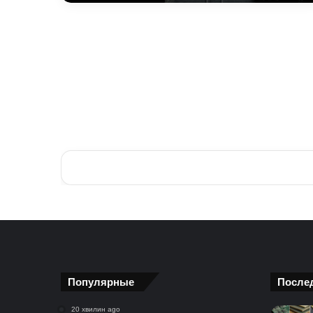
Популярные
После
20 хвилин ago