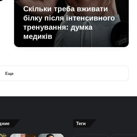
Скільки треба вживати
білку після інтенсивного
тренування: думка
медиків
Еще
дние
Теги