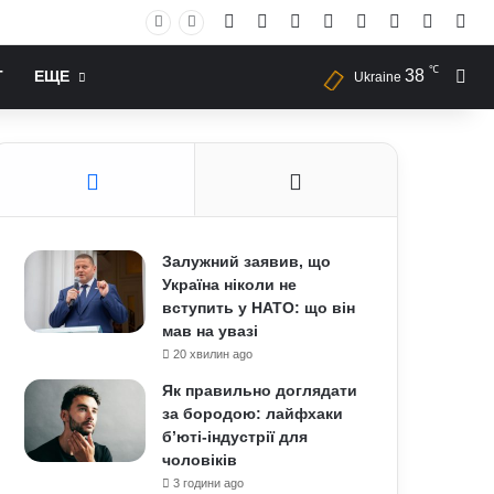
Facebook
X
YouTube
Instagram
RSS
Log In
Случай
Sid
℃
38
Иск
Т
ЕЩЕ
Ukraine
Залужний заявив, що
Україна ніколи не
вступить у НАТО: що він
мав на увазі
20 хвилин ago
Як правильно доглядати
за бородою: лайфхаки
б’юті-індустрії для
чоловіків
3 години ago