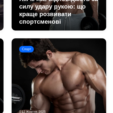
розвивати
силу удару рукою: що
спортсменові
краще розвивати
спортсменові
Скільки
треба
Спорт
вживати
білку
після
інтенсивного
тренування:
думка
медиків
12 Жовтня, 2025