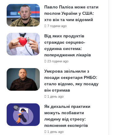
Павло Паліса може стати
послом України у США:
хто він та чим відомий
7 години ago
Від яких продуктів
страждає серцево-
судинна система:
попередження лікарів
23 години ago
Умєрова звільнили з
посади секретаря РНБО:
стало відомо, яку посаду
він отримав
1 день ago
Як дихальні практики
можуть позбавити
людину від стресу:
пояснення експертів
1 день ago