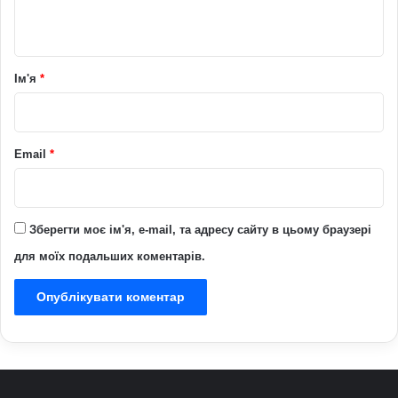
т
а
р
Ім'я
*
*
Email
*
Зберегти моє ім'я, e-mail, та адресу сайту в цьому браузері
для моїх подальших коментарів.