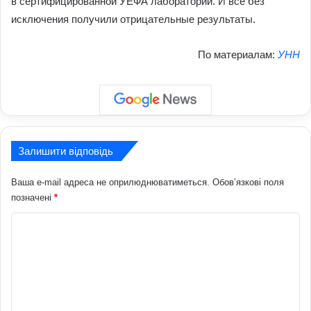
в сертифицированной УЕФА лаборатории. И все без
исключения получили отрицательные результаты.
По материалам:
УНН
Залишити відповідь
Ваша e-mail адреса не оприлюднюватиметься.
Обов’язкові поля
позначені
*
К
о
м
е
н