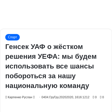
Спорт
Генсек УАФ о жёстком
решения УЕФА: мы будем
использовать все шансы
побороться за нашу
национальную команду
Send
Карпенко Руслан
0404.ГруГру.20202020, 1616:1212
0
0
an
email