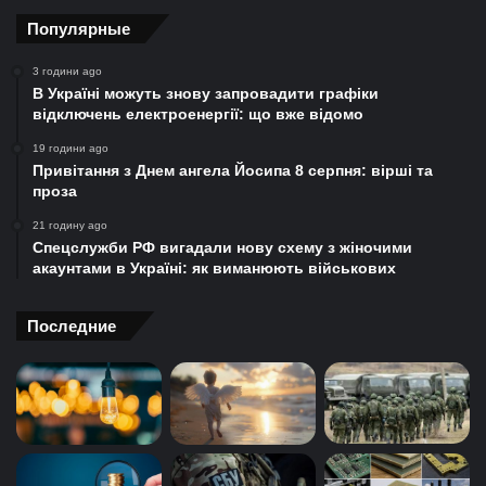
Популярные
3 години ago
В Україні можуть знову запровадити графіки
відключень електроенергії: що вже відомо
19 години ago
Привітання з Днем ангела Йосипа 8 серпня: вірші та
проза
21 годину ago
Спецслужби РФ вигадали нову схему з жіночими
акаунтами в Україні: як виманюють військових
Последние