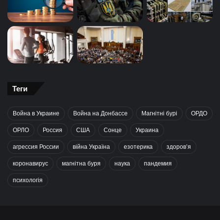
Теги
Война в Украине
Война на Донбассе
Магнітні бурі
ОРДО
ОРЛО
Россия
США
Сонце
Украина
агрессия России
війна Україна
езотерика
здоров’я
коронавирус
магнітна буря
наука
пандемия
психологія