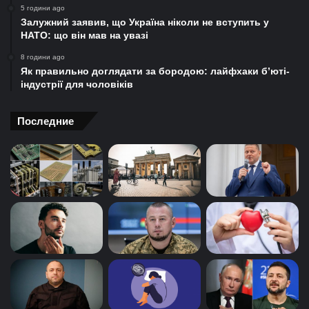
5 години ago
Залужний заявив, що Україна ніколи не вступить у
НАТО: що він мав на увазі
8 години ago
Як правильно доглядати за бородою: лайфхаки б’юті-
індустрії для чоловіків
Последние