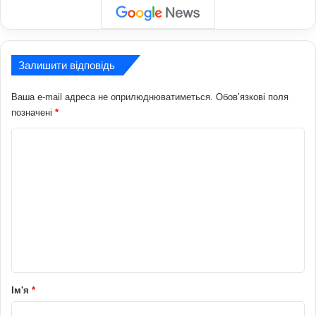
Залишити відповідь
Ваша e-mail адреса не оприлюднюватиметься.
Обов’язкові поля
позначені
*
К
о
м
е
н
т
а
р
Ім'я
*
*