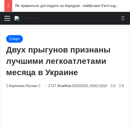
Як правильно доглядати за бородою: лайфхаки б’юті-індустрії для чоловіків
Меню
И
Спорт
Двух прыгунов признаны
лучшими легкоатлетами
месяца в Украине
Send
Карпенко Руслан
2727.ЖовЖов.20202020, 0202:1010
0
0
an
email