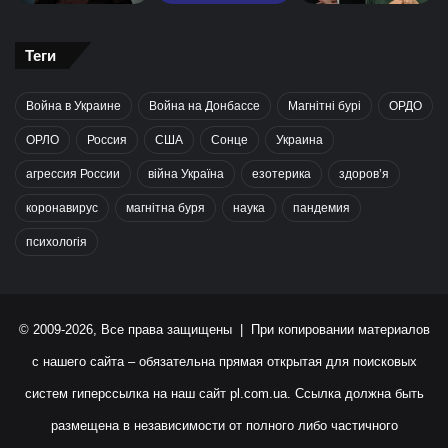
Теги
Война в Украине
Война на Донбассе
Магнітні бурі
ОРДО
ОРЛО
Россия
США
Сонце
Украина
агрессия России
війна Україна
езотерика
здоров’я
коронавирус
магнітна буря
наука
пандемия
психологія
© 2009-2026, Все права защищены | При копировании материалов
с нашего сайта – обязательна прямая открытая для поисковых
систем гиперссылка на наш сайт
pl.com.ua
. Ссылка должна быть
размещена в независимости от полного либо частичного