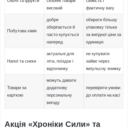
Овочі та фрукти
сезонні товари
свіжість і
високий
фактичну вагу
добре
обирати більшу
зберігається й
упаковку тільки
Побутова хімія
часто купується
за вигідної ціни за
наперед
одиницю
актуальні для
не купувати
Напої та снеки
літа, поїздок і
зайве через
відпочинку
імпульсну знижку
можуть давати
Товари за
додаткову
перевіряти умови
карткою
персональну
до оплати на касі
вигоду
Акція «Хроніки Сили» та