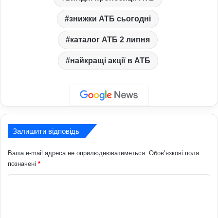
знижки АТБ сьогодні
каталог АТБ 2 липня
найкращі акції в АТБ
Залишити відповідь
Ваша e-mail адреса не оприлюднюватиметься.
Обов’язкові поля
позначені
*
К
о
м