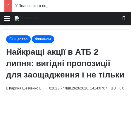
У Зеленського нова пропозиція для Путіна щодо перемир’я: подробиці
Меню
И
Общество
Финансы
Найкращі акції в АТБ 2
липня: вигідні пропозиції
для заощадження і не тільки
Send
Карина Шевченко
0202.ЛипЛип.26262626, 1414:0707
0
0
an
email