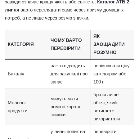
завжди означає кращу якість або свіжість.
Каталог АТБ 2
липня
варто переглядати саме через призму домашніх
потреб, а не лише через розмір знижки.
ЯК
ЧОМУ ВАРТО
КАТЕГОРІЯ
ЗАОЩАДИТИ
ПЕРЕВІРИТИ
РОЗУМНО
часто підходить
порівнювати ціну
Бакалія
для закупівлі про
за кілограм або
запас
100 г
брати лише
можуть мати
Молочні
обсяг, який
помітні короткі
продукти
встигнете
знижки
використати
у липні попит на
перевіряти