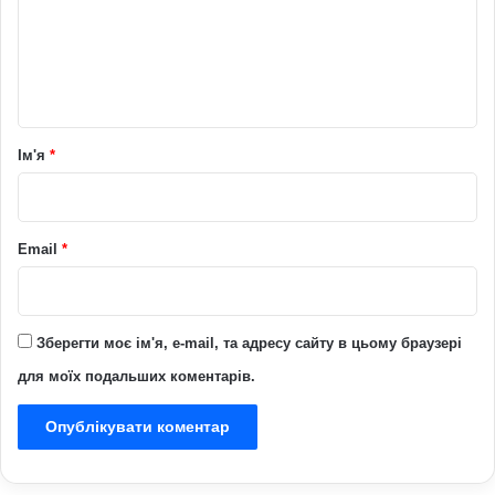
е
н
т
а
р
Ім'я
*
*
Email
*
Зберегти моє ім'я, e-mail, та адресу сайту в цьому браузері
для моїх подальших коментарів.