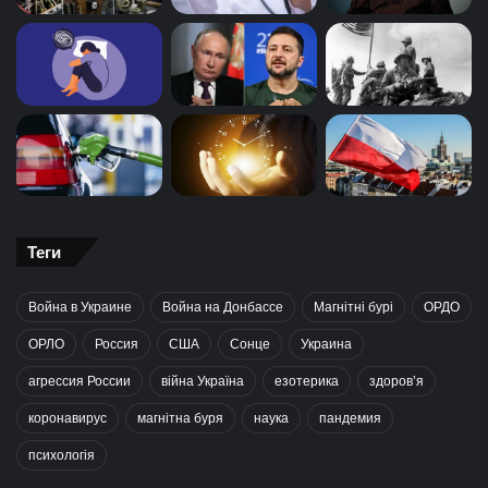
Теги
Война в Украине
Война на Донбассе
Магнітні бурі
ОРДО
ОРЛО
Россия
США
Сонце
Украина
агрессия России
війна Україна
езотерика
здоров’я
коронавирус
магнітна буря
наука
пандемия
психологія