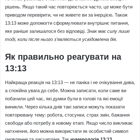
рішень. Якщо такий час повторюється часто, це може бути
приводом перевірити, чи не живете ви за інерцією. Також
13:13 може допомогти сформулювати внутрішнє питання,
яке раніше залишалося без відповіді.
Знак має силу лише
тоді, коли після нього з’являється усвідомлена дія.
Як правильно реагувати на
13:13
Найкраща реакція на 13:13 — не паніка і не очікування дива,
а спокійна увага до себе. Можна записати, коли саме ви
побачили цей час, які думки були в голові та які емоції
виникли. Через кілька днів такі записи можуть показати
повторювану тему: робота, стосунки, страх змін, бажання
свободи або потребу в новому етапі. Якщо число викликає
натхнення, його можна використати як особистий символ
оновлення та дисципліни. Так
нумерологія 13:13