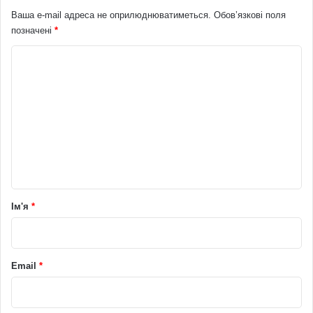
Ваша e-mail адреса не оприлюднюватиметься.
Обов’язкові поля
позначені
*
К
о
м
е
н
т
а
р
Ім'я
*
*
Email
*