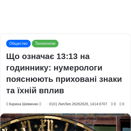
Общество
Технологии
Що означає 13:13 на
годиннику: нумерологи
пояснюють приховані знаки
та їхній вплив
Send
Карина Шевченко
0101.ЛипЛип.26262626, 1414:0707
0
0
an
email