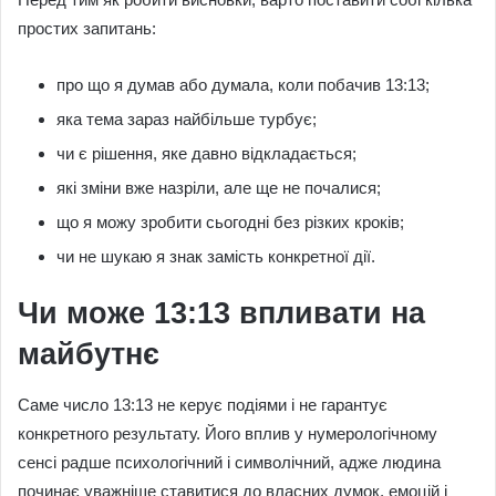
простих запитань:
про що я думав або думала, коли побачив 13:13;
яка тема зараз найбільше турбує;
чи є рішення, яке давно відкладається;
які зміни вже назріли, але ще не почалися;
що я можу зробити сьогодні без різких кроків;
чи не шукаю я знак замість конкретної дії.
Чи може 13:13 впливати на
майбутнє
Саме число 13:13 не керує подіями і не гарантує
конкретного результату. Його вплив у нумерологічному
сенсі радше психологічний і символічний, адже людина
починає уважніше ставитися до власних думок, емоцій і