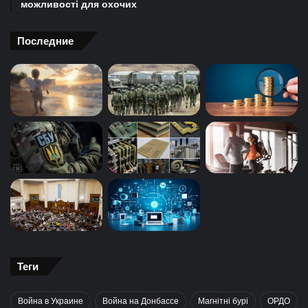
можливості для охочих
Последние
Теги
Война в Украине
Война на Донбассе
Магнітні бурі
ОРДО