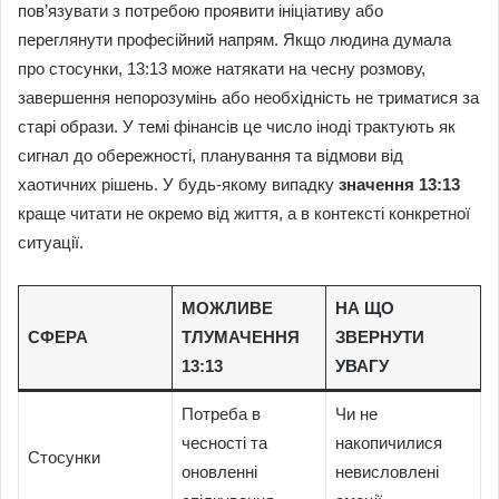
пов’язувати з потребою проявити ініціативу або
переглянути професійний напрям. Якщо людина думала
про стосунки, 13:13 може натякати на чесну розмову,
завершення непорозумінь або необхідність не триматися за
старі образи. У темі фінансів це число іноді трактують як
сигнал до обережності, планування та відмови від
хаотичних рішень. У будь-якому випадку
значення 13:13
краще читати не окремо від життя, а в контексті конкретної
ситуації.
МОЖЛИВЕ
НА ЩО
СФЕРА
ТЛУМАЧЕННЯ
ЗВЕРНУТИ
13:13
УВАГУ
Потреба в
Чи не
чесності та
накопичилися
Стосунки
оновленні
невисловлені