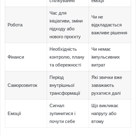
спілкування
емоції
Час для
Чи не
ініціативи, зміни
Робота
відкладається
підходу або
важливе рішення
нового проєкту
Необхідність
Чи немає
Фінанси
контролю, плану
імпульсивних
та обережності
витрат
Період
Які звички вже
Саморозвиток
внутрішньої
заважають
трансформації
рухатися далі
Сигнал
Що викликає
Емоції
зупинитися і
напругу або
почути себе
втому