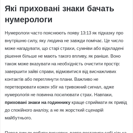
Які приховані знаки бачать
нумерологи
Нумерологи часто пояснюють появу 13:13 як підказку про
внутрішню силу, яку людина не завжди помічає. Це число
може нагадувати, що старі страхи, сумніви або відкладені
рішення більше не мають такого впливу, як раніше. Воно
також може вказувати на необхідність очистити простір:
завершити зайві справи, відмовитися від виснажливих
контактів або переглянути плани. Важливо не
перетворювати кожен збіг на тривожний сигнал, адже
нумерологія не повинна посилювати страх. Навпаки,
приховані знаки на годиннику
краще сприймати як привід
до спокійного аналізу, а не як жорсткий сценарій
майбутнього.
Перед тим як робити висновки, варто поставити собі кілька