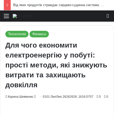
Від яких продуктів страждає серцево-судинна система: попередження лікарів
Меню
И
Технологии
Финансы
Для чого економити
електроенергію у побуті:
прості методи, які знижують
витрати та захищають
довкілля
Send
Карина Шевченко
0101.ЛипЛип.26262626, 1616:0707
0
0
an
email