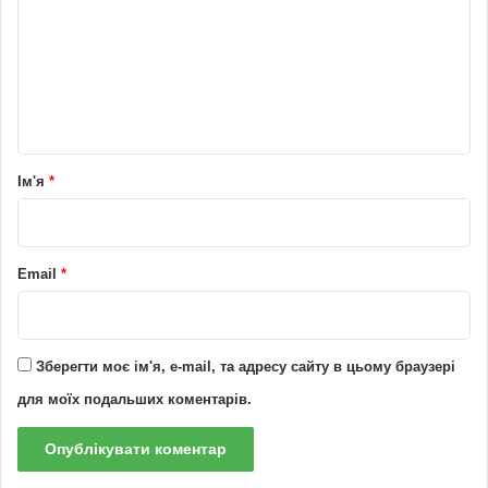
м
е
н
т
а
р
Ім'я
*
*
Email
*
Зберегти моє ім'я, e-mail, та адресу сайту в цьому браузері
для моїх подальших коментарів.