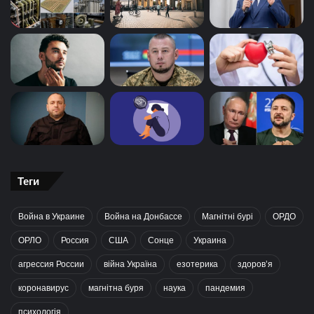
Теги
Война в Украине
Война на Донбассе
Магнітні бурі
ОРДО
ОРЛО
Россия
США
Сонце
Украина
агрессия России
війна Україна
езотерика
здоров’я
коронавирус
магнітна буря
наука
пандемия
психологія