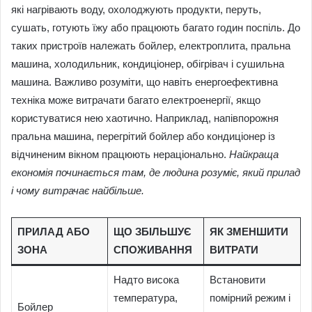
які нагрівають воду, охолоджують продукти, перуть,
сушать, готують їжу або працюють багато годин поспіль. До
таких пристроїв належать бойлер, електроплита, пральна
машина, холодильник, кондиціонер, обігрівач і сушильна
машина. Важливо розуміти, що навіть енергоефективна
техніка може витрачати багато електроенергії, якщо
користуватися нею хаотично. Наприклад, напівпорожня
пральна машина, перегрітий бойлер або кондиціонер із
відчиненим вікном працюють нераціонально.
Найкраща
економія починається там, де людина розуміє, який прилад
і чому витрачає найбільше.
ПРИЛАД АБО
ЩО ЗБІЛЬШУЄ
ЯК ЗМЕНШИТИ
ЗОНА
СПОЖИВАННЯ
ВИТРАТИ
Надто висока
Встановити
температура,
помірний режим і
Бойлер