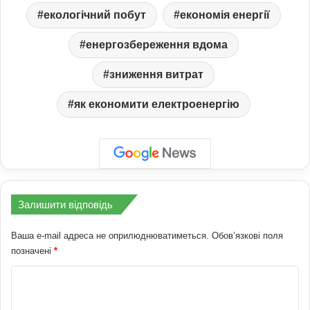
екологічний побут
економія енергії
енергозбереження вдома
зниження витрат
як економити електроенергію
Залишити відповідь
Ваша e-mail адреса не оприлюднюватиметься.
Обов’язкові поля
позначені
*
К
о