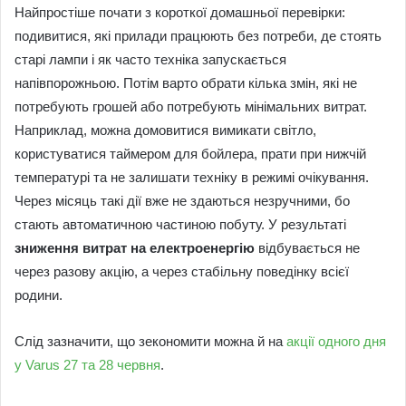
Найпростіше почати з короткої домашньої перевірки:
подивитися, які прилади працюють без потреби, де стоять
старі лампи і як часто техніка запускається
напівпорожньою. Потім варто обрати кілька змін, які не
потребують грошей або потребують мінімальних витрат.
Наприклад, можна домовитися вимикати світло,
користуватися таймером для бойлера, прати при нижчій
температурі та не залишати техніку в режимі очікування.
Через місяць такі дії вже не здаються незручними, бо
стають автоматичною частиною побуту. У результаті
зниження витрат на електроенергію
відбувається не
через разову акцію, а через стабільну поведінку всієї
родини.
Слід зазначити, що зекономити можна й на
акції одного дня
у Varus 27 та 28 червня
.