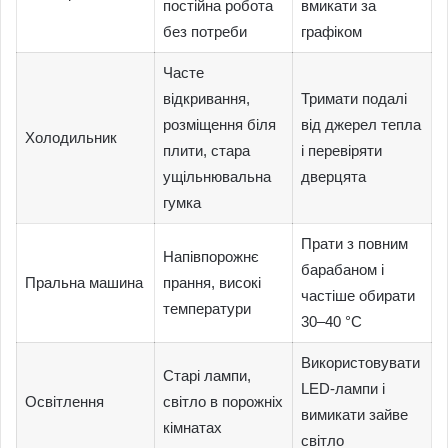
постійна робота
вмикати за
без потреби
графіком
Часте
відкривання,
Тримати подалі
розміщення біля
від джерел тепла
Холодильник
плити, стара
і перевіряти
ущільнювальна
дверцята
гумка
Прати з повним
Напівпорожнє
барабаном і
Пральна машина
прання, високі
частіше обирати
температури
30–40 °C
Використовувати
Старі лампи,
LED-лампи і
Освітлення
світло в порожніх
вимикати зайве
кімнатах
світло