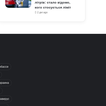
літрів: стало відомо,
кого стосується ліміт
2 дні ago
нбассе
краина
авирус