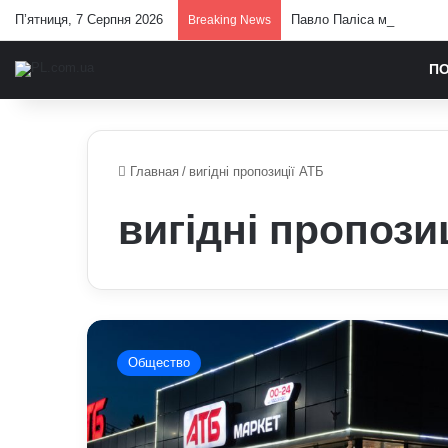
П’ятниця, 7 Серпня 2026
Павло Паліса може стати 
Breaking News
П
Главная
/
вигідні пропозиції АТБ
вигідні пропози
Найкращі
акції
Общество
в
АТБ
2
липня: