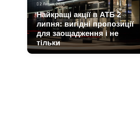
вигідні
2 Липня, 2026
пропозиції
Найкращі акції в АТБ 2
для
заощадження
липня: вигідні пропозиції
і
для заощадження і не
не
тільки
тільки