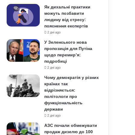
Як дихальні практики
можуть позбавити
людину від стресу:
пояснення експертів
2 дні ago
У Зеленського нова
пропозиція для Путіна
щодо перемир’я:
подробиці
2 дні ago
Чому демократія у різних
країнах так
відрізняється:
політологи про
функціональність
держави
2 дні ago
АЗС почали обмежувати
продаж дизелю до 100