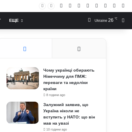
Facebook
X
YouTube
Instagram
RSS
Log In
Случай
Sid
℃
26
Иск
Т
ЕЩЕ
Ukraine
Чому українці обирають
Німеччину для ПМЖ:
переваги та недоліки
країни
8 години ago
Залужний заявив, що
Україна ніколи не
вступить у НАТО: що він
мав на увазі
10 години ago