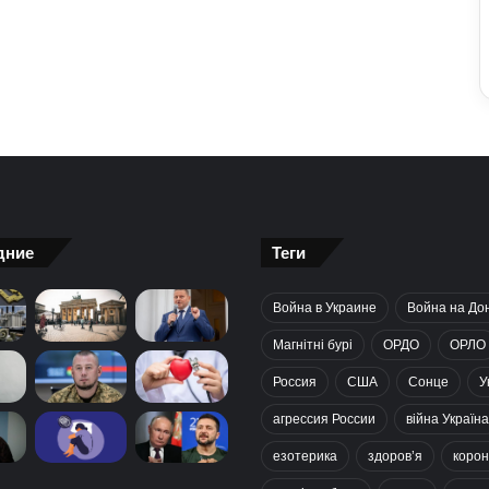
дние
Теги
Война в Украине
Война на До
Магнітні бурі
ОРДО
ОРЛО
Россия
США
Сонце
У
агрессия России
війна Україна
езотерика
здоров’я
корон