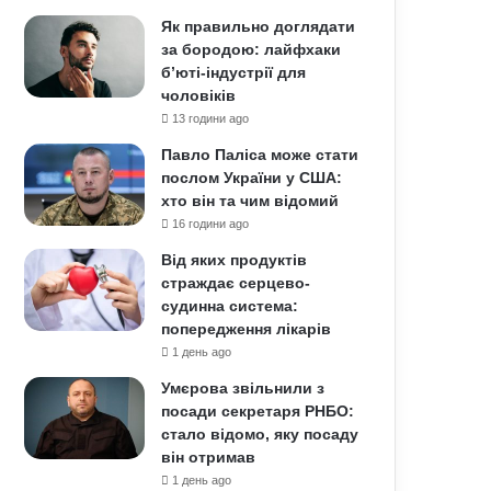
Як правильно доглядати
за бородою: лайфхаки
б’юті-індустрії для
чоловіків
13 години ago
Павло Паліса може стати
послом України у США:
хто він та чим відомий
16 години ago
Від яких продуктів
страждає серцево-
судинна система:
попередження лікарів
1 день ago
Умєрова звільнили з
посади секретаря РНБО:
стало відомо, яку посаду
він отримав
1 день ago