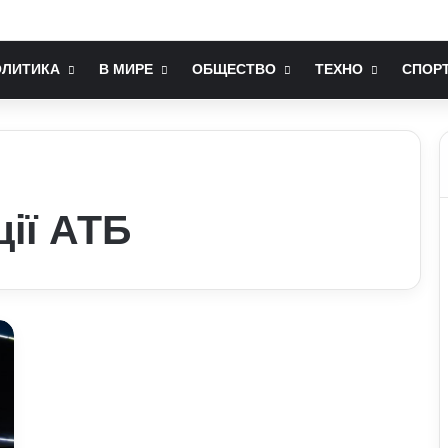
послом України у США: хто він та чим відомий
ОЛИТИКА
В МИРЕ
ОБЩЕСТВО
ТЕХНО
СПОР
ції АТБ