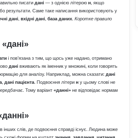
равильно писати
дані
— з однією літерою
н
, якщо
або результати. Саме таке написання використовують у
чні дані
,
вхідні дані
,
база даних
.
Коротке правило
 «дані»
ати
і пов’язана з тим, що щось уже надано, отримано
лово
дані
вживають як іменник у множині, коли говорять
формацію для аналізу. Наприклад, можна сказати:
дані
а
,
дані пацієнта
. Подвоєння літери
н
у цьому слові не
передбачає. Тому варіант
«данні»
не відповідає нормам
«данні»
в інших слів, де подвоєння справді існує. Людина може
ть схожі форми на кшталт
знання
,
завдання
,
читання
.