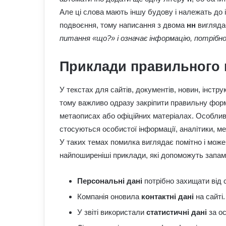
Але ці слова мають іншу будову і належать до 
подвоєння, тому написання з двома
нн
вигляда
питання «що?» і означає інформацію, потрібно
Приклади правильного
У текстах для сайтів, документів, новин, інстру
тому важливо одразу закріпити правильну форм
метаописах або офіційних матеріалах. Особлив
стосуються особистої інформації, аналітики, ме
У таких темах помилка виглядає помітно і може
найпоширеніші приклади, які допоможуть запам
Персональні дані
потрібно захищати від 
Компанія оновила
контактні дані
на сайті.
У звіті використали
статистичні дані
за ос