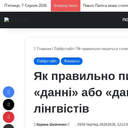
П’ятниця, 7 Серпня 2026
Від яких продуктів страж
Breaking News
П
Главная
/
Лайфстайл
/
Як правильно пишеться слово 
Лайфстайл
Финансы
Як правильно п
Facebook
«данні» або «да
X
лінгвістів
Pinterest
Отправить e-mail
Send
Карина Шевченко
2929.ЧерЧер.26262626, 1212: