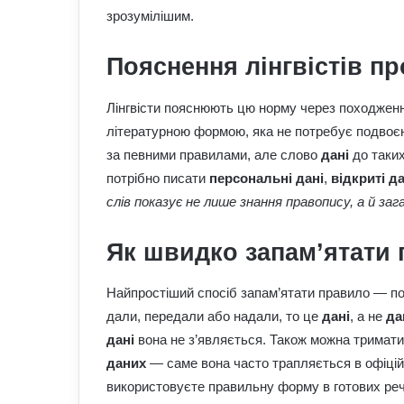
зрозумілішим.
Пояснення лінгвістів п
Лінгвісти пояснюють цю норму через походжен
літературною формою, яка не потребує подвоєн
за певними правилами, але слово
дані
до таких
потрібно писати
персональні дані
,
відкриті да
слів показує не лише знання правопису, а й за
Як швидко запам’ятати
Найпростіший спосіб запам’ятати правило — п
дали, передали або надали, то це
дані
, а не
да
дані
вона не з’являється. Також можна тримати
даних
— саме вона часто трапляється в офіцій
використовуєте правильну форму в готових реч