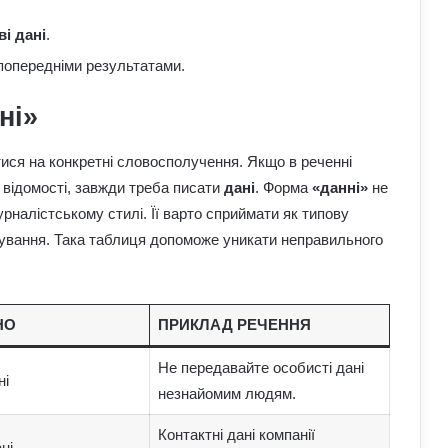
ві дані
.
попередніми результатами.
ні»
ися на конкретні словосполучення. Якщо в реченні
 відомості, завжди треба писати
дані
. Форма
«данні»
не
журналістському стилі. Її варто сприймати як типову
агування. Така таблиця допоможе уникати неправильного
НО
ПРИКЛАД РЕЧЕННЯ
Не передавайте особисті дані
ні
незнайомим людям.
Контактні дані компанії
ні