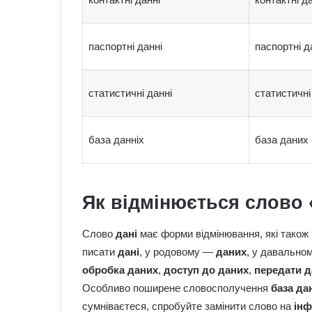
паспортні данні
паспортні д
статистичні данні
статистичні
база данніх
база даних
Як відмінюється слово 
Слово
дані
має форми відмінювання, які також
писати
дані
, у родовому —
даних
, у давальн
обробка даних
,
доступ до даних
,
передати д
Особливо поширене словосполучення
база да
сумніваєтеся, спробуйте замінити слово на
інф