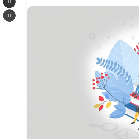
an
Печать
email