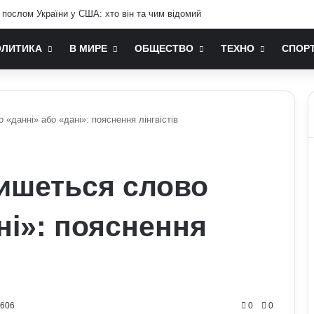
дає серцево-судинна система: попередження лікарів
ОЛИТИКА
В МИРЕ
ОБЩЕСТВО
ТЕХНО
СПОР
«данні» або «дані»: пояснення лінгвістів
ишеться слово
ні»: пояснення
0606
0
0