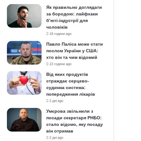
Як правильно доглядати
за бородою: лайфхаки
б’юті-індустрії для
чоловіків
18 години ago
Павло Паліса може стати
послом України у США:
хто він та чим відомий
22 години ago
Від яких продуктів
страждає серцево-
судинна система:
попередження лікарів
2 дні ago
Умєрова звільнили з
посади секретаря РНБО:
стало відомо, яку посаду
він отримав
2 дні ago