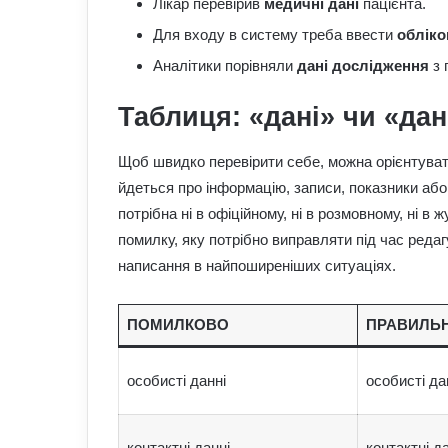
Лікар перевірив
медичні дані
пацієнта.
Для входу в систему треба ввести
обліко
Аналітики порівняли
дані дослідження
з 
Таблиця: «дані» чи «дан
Щоб швидко перевірити себе, можна орієнтуват
йдеться про інформацію, записи, показники або
потрібна ні в офіційному, ні в розмовному, ні в 
помилку, яку потрібно виправляти під час ред
написання в найпоширеніших ситуаціях.
ПОМИЛКОВО
ПРАВИЛЬ
особисті данні
особисті да
контактні данні
контактні да