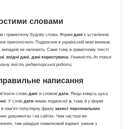
ростими словами
До чого сняться мандри різними
країнами: пояснення сну з точки зору
психології
ня і граматичну будову слова. Форма
дані
є усталеною
ня приголосного. Подвоєння в українській мові виникає
Астропрогноз для всіх знаків зодіаку
 випадків не належить. Саме тому в грамотному тексті
на 3–9 серпня: доля підкине
ні
,
вхідні дані
,
дані користувача
.
Уважність до таких
сюрпризи
гальну якість редакторської роботи.
Як надмірне споживання солоного
 правильне написання
впливає на організм: приховані
ризики для здоров’я
ов’язати слово
дані
зі словом
дати
. Якщо комусь щось
Чому квартири в Україні стають
нні
. У слові
дати
немає подвоєної
н
, тому й у формі
мішенню злочинців: схеми, про які
 в пам’яті популярну фразу
захист персональних
варто знати
них документах і на сайтах. Чим частіше ви
еннях, тим швидше помилковий варіант зникне з
До чого сниться кохана людина: