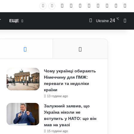
Facebook
X
YouTube
Instagram
RSS
Log In
Случай
Sid
℃
24
Иск
Т
ЕЩЕ
Ukraine
Чому українці обирають
Німеччину для ПМЖ:
переваги та недоліки
країни
13 години ago
Залужний заявив, що
Україна ніколи не
вступить у НАТО: що він
мав на увазі
15 години ago