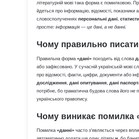
літературній мові така форма є помилковою. П
йдеться про інформацію, відомості, показники 
словосполученнях
персональні дані
,
статисти
просте: інформація — це дані, а не данні.
Чому правильно писати
Правильна форма
«дані»
походить від слова
д
або зафіксовано. У сучасній українській мові с
про відомості, факти, цифри, документи або ін
дослідження
,
дані опитування
,
дані паспорт
потрібне, бо граматична будова слова його не 
українського правопису.
Чому виникає помилка 
Помилка
«данні»
часто з’являється через впли
автоматично додати ще одну літеру
н
, бо бачи