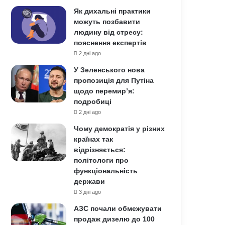
Як дихальні практики
можуть позбавити
людину від стресу:
пояснення експертів
2 дні ago
У Зеленського нова
пропозиція для Путіна
щодо перемир’я:
подробиці
2 дні ago
Чому демократія у різних
країнах так
відрізняється:
політологи про
функціональність
держави
3 дні ago
АЗС почали обмежувати
продаж дизелю до 100