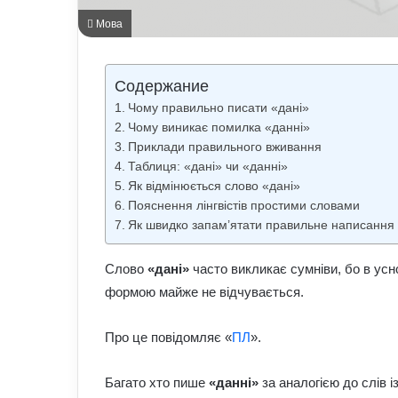
Мова
Содержание
Чому правильно писати «дані»
Чому виникає помилка «данні»
Приклади правильного вживання
Таблиця: «дані» чи «данні»
Як відмінюється слово «дані»
Пояснення лінгвістів простими словами
Як швидко запам’ятати правильне написання
Слово
«дані»
часто викликає сумніви, бо в ус
формою майже не відчувається.
Про це повідомляє «
ПЛ
».
Багато хто пише
«данні»
за аналогією до слів і