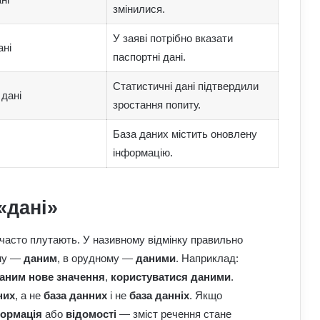
змінилися.
У заяві потрібно вказати
ані
паспортні дані.
Статистичні дані підтвердили
 дані
зростання попиту.
База даних містить оновлену
інформацію.
«дані»
 часто плутають. У називному відмінку правильно
ому —
даним
, в орудному —
даними
. Наприклад:
аним нове значення
,
користуватися даними
.
них
, а не
база данних
і не
база данніх
. Якщо
ормація
або
відомості
— зміст речення стане