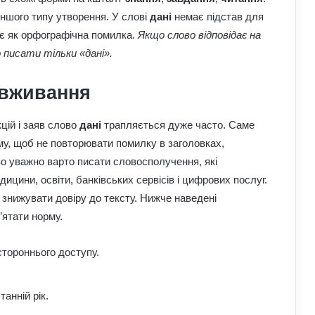
іншого типу утворення. У слові
дані
немає підстав для
є як орфографічна помилка.
Якщо слово відповідає на
 писати тільки «дані».
 вживання
кцій і заяв слово
дані
трапляється дуже часто. Саме
у, щоб не повторювати помилку в заголовках,
о уважно варто писати словосполучення, які
дицини, освіти, банківських сервісів і цифрових послуг.
 знижувати довіру до тексту. Нижче наведені
’ятати норму.
стороннього доступу.
танній рік.