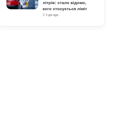
літрів: стало відомо,
кого стосується ліміт
3 дні ago