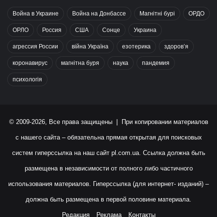
Война в Украине
Война на Донбассе
Магнітні бурі
ОРДО
ОРЛО
Россия
США
Сонце
Украина
агрессия России
війна Україна
езотерика
здоров’я
коронавирус
магнітна буря
наука
пандемия
психологія
© 2009-2026, Все права защищены | При копировании материалов
с нашего сайта – обязательна прямая открытая для поисковых
систем гиперссылка на наш сайт
pl.com.ua
. Ссылка должна быть
размещена в независимости от полного либо частичного
использования материалов. Гиперссылка (для интернет- изданий) –
должна быть размещена в первой половине материала.
Редакция
Реклама
Контакты