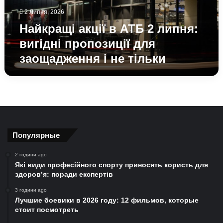
пропозиції
2 Липня, 2026
для
заощадження
Найкращі акції в АТБ 2 липня:
і
вигідні пропозиції для
не
заощадження і не тільки
тільки
Популярные
2 години ago
Які види професійного спорту приносять користь для
здоров’я: поради експертів
3 години ago
Лучшие боевики в 2026 году: 12 фильмов, которые
стоит посмотреть