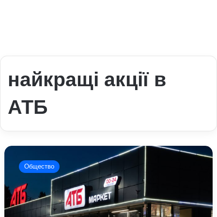
найкращі акції в
АТБ
Найкращі
акції
Общество
в
АТБ
2
липня:
вигідні