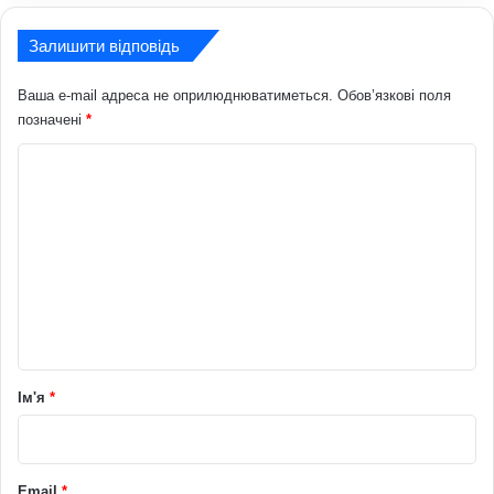
Залишити відповідь
Ваша e-mail адреса не оприлюднюватиметься.
Обов’язкові поля
позначені
*
К
о
м
е
н
т
а
р
Ім'я
*
*
Email
*