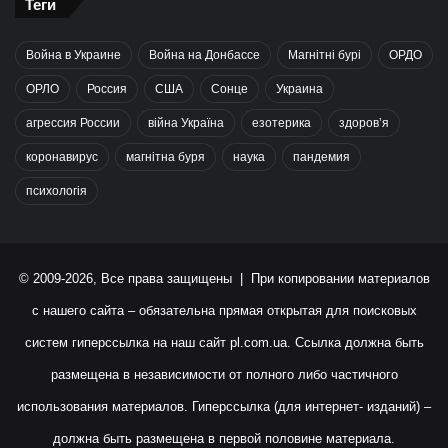
Теги
Война в Украине
Война на Донбассе
Магнітні бурі
ОРДО
ОРЛО
Россия
США
Сонце
Украина
агрессия России
війна Україна
езотерика
здоров’я
коронавирус
магнітна буря
наука
пандемия
психологія
© 2009-2026, Все права защищены | При копировании материалов
с нашего сайта – обязательна прямая открытая для поисковых
систем гиперссылка на наш сайт
pl.com.ua
. Ссылка должна быть
размещена в независимости от полного либо частичного
использования материалов. Гиперссылка (для интернет- изданий) –
должна быть размещена в первой половине материала.