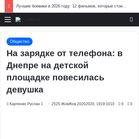
Лучшие боевики в 2026 году: 12 фильмов, которые стоит посмотреть
Меню
И
Общество
На зарядке от телефона: в
Днепре на детской
площадке повесилась
девушка
Send
Карпенко Руслан
2525.ЖовЖов.20202020, 1919:1010
0
0
an
email