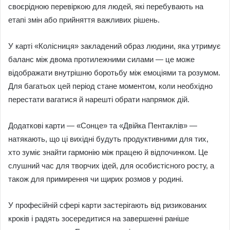
своєрідною перевіркою для людей, які перебувають на
етапі змін або прийняття важливих рішень.
У карті «Колісниця» закладений образ людини, яка утримує
баланс між двома протилежними силами — це може
відображати внутрішню боротьбу між емоціями та розумом.
Для багатьох цей період стане моментом, коли необхідно
перестати вагатися й нарешті обрати напрямок дій.
Додаткові карти — «Сонце» та «Двійка Пентаклів» —
натякають, що ці вихідні будуть продуктивними для тих,
хто зуміє знайти гармонію між працею й відпочинком. Це
слушний час для творчих ідей, для особистісного росту, а
також для примирення чи щирих розмов у родині.
У професійній сфері карти застерігають від ризикованих
кроків і радять зосередитися на завершенні раніше