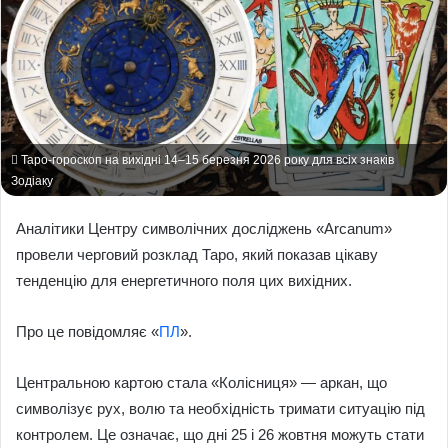
Таро-гороскоп на вихідні 14–15 березня 2026 року для всіх знаків
Зодіаку
Аналітики Центру символічних досліджень «Arcanum»
провели черговий розклад Таро, який показав цікаву
тенденцію для енергетичного поля цих вихідних.
Про це повідомляє «
ПЛ
».
Центральною картою стала «Колісниця» — аркан, що
символізує рух, волю та необхідність тримати ситуацію під
контролем. Це означає, що дні 25 і 26 жовтня можуть стати