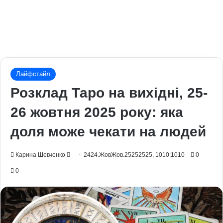
Лайфстайл
Розклад Таро на вихідні, 25-
26 жовтня 2025 року: яка
доля може чекати на людей
Send
Карина Шевченко
2424.ЖовЖов.25252525, 1010:1010
0
an
0
email