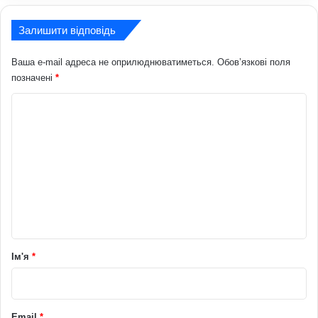
Залишити відповідь
Ваша e-mail адреса не оприлюднюватиметься.
Обов’язкові поля
позначені
*
К
о
м
е
н
т
а
р
Ім'я
*
*
Email
*