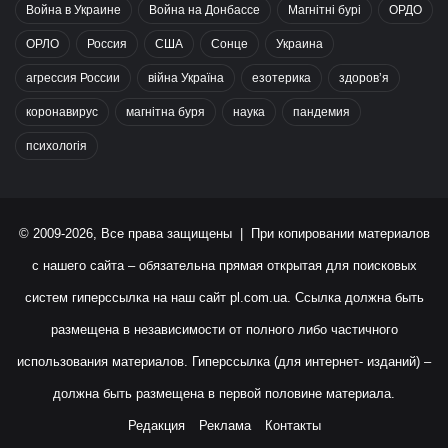
Война в Украине
Война на Донбассе
Магнітні бурі
ОРДО
ОРЛО
Россия
США
Сонце
Украина
агрессия России
війна Україна
езотерика
здоров’я
коронавирус
магнітна буря
наука
пандемия
психологія
© 2009-2026, Все права защищены | При копировании материалов
с нашего сайта – обязательна прямая открытая для поисковых
систем гиперссылка на наш сайт
pl.com.ua
. Ссылка должна быть
размещена в независимости от полного либо частичного
использования материалов. Гиперссылка (для интернет- изданий) –
должна быть размещена в первой половине материала.
Редакция
Реклама
Контакты