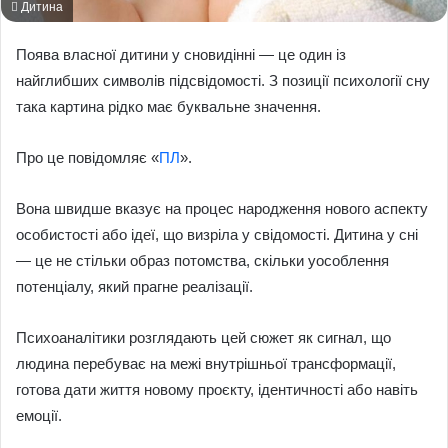
Дитина
Поява власної дитини у сновидінні — це один із
найглибших символів підсвідомості. З позиції психології сну
така картина рідко має буквальне значення.
Про це повідомляє «
ПЛ
».
Вона швидше вказує на процес народження нового аспекту
особистості або ідеї, що визріла у свідомості. Дитина у сні
— це не стільки образ потомства, скільки уособлення
потенціалу, який прагне реалізації.
Психоаналітики розглядають цей сюжет як сигнал, що
людина перебуває на межі внутрішньої трансформації,
готова дати життя новому проєкту, ідентичності або навіть
емоції.