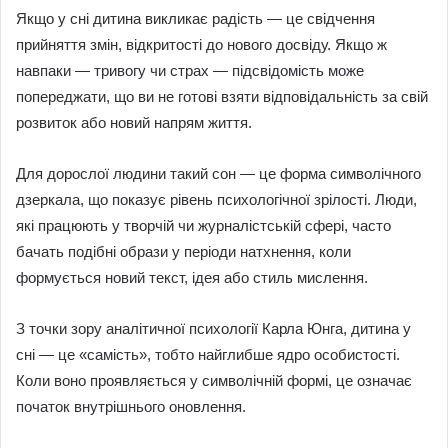
Якщо у сні дитина викликає радість — це свідчення
прийняття змін, відкритості до нового досвіду. Якщо ж
навпаки — тривогу чи страх — підсвідомість може
попереджати, що ви не готові взяти відповідальність за свій
розвиток або новий напрям життя.
Для дорослої людини такий сон — це форма символічного
дзеркала, що показує рівень психологічної зрілості. Люди,
які працюють у творчій чи журналістській сфері, часто
бачать подібні образи у періоди натхнення, коли
формується новий текст, ідея або стиль мислення.
З точки зору аналітичної психології Карла Юнга, дитина у
сні — це «самість», тобто найглибше ядро особистості.
Коли воно проявляється у символічній формі, це означає
початок внутрішнього оновлення.