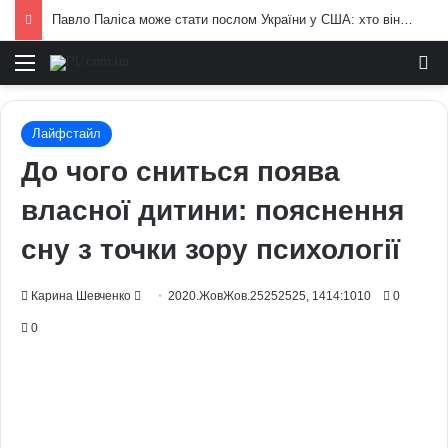
Павло Паліса може стати послом України у США: хто він та чим відомий
Меню
И
Лайфстайл
До чого сниться поява
власної дитини: пояснення
сну з точки зору психології
Send
Карина Шевченко
2020.ЖовЖов.25252525, 1414:1010
0
an
0
email