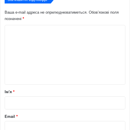
Ваша e-mail адреса не оприлюднюватиметься.
Обов’язкові поля
позначені
*
К
о
м
е
н
т
а
р
Ім'я
*
*
Email
*