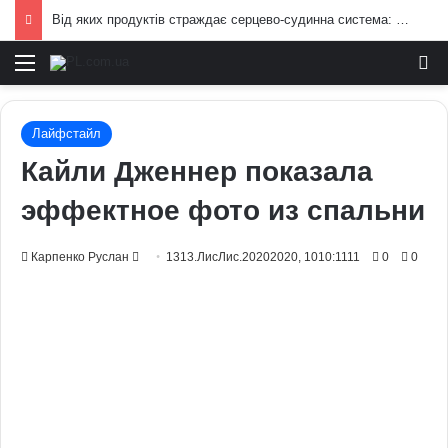
Від яких продуктів страждає серцево-судинна система: попередження лікарів
Меню
И
Лайфстайл
Кайли Дженнер показала
эффектное фото из спальни
Send
Карпенко Руслан
1313.ЛисЛис.20202020, 1010:1111
0
0
an
email