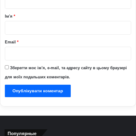
а
р
Ім'я
*
*
Email
*
Зберегти моє ім'я, e-mail, та адресу сайту в цьому браузері
для моїх подальших коментарів.
Популярные