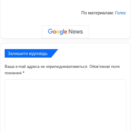
По материалам:
Голос
Залишити відповідь
Ваша e-mail адреса не оприлюднюватиметься.
Обов’язкові поля
позначені
*
К
о
м
е
н
т