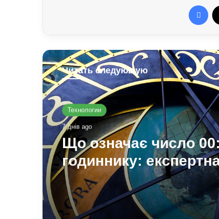
Fac
Читать следующую
Технологии
7 днів ago
Що означає число 00:
годиннику: експертн
думка езотериків