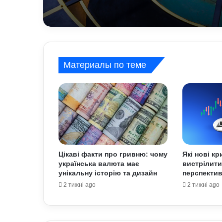
Материалы по теме
Цікаві факти про гривню: чому
Які нові к
українська валюта має
вистрілити
унікальну історію та дизайн
перспектив
2 тижні ago
2 тижні ago