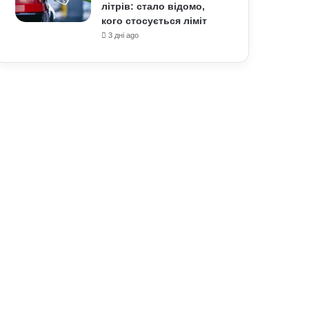
літрів: стало відомо,
кого стосується ліміт
3 дні ago