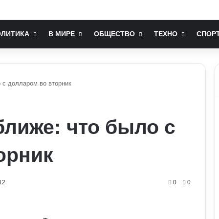
послом України у США: хто він та чим відомий
ОЛИТИКА
В МИРЕ
ОБЩЕСТВО
ТЕХНО
СПОР
о с долларом во вторник
ближе: что было с
орник
12
0
0