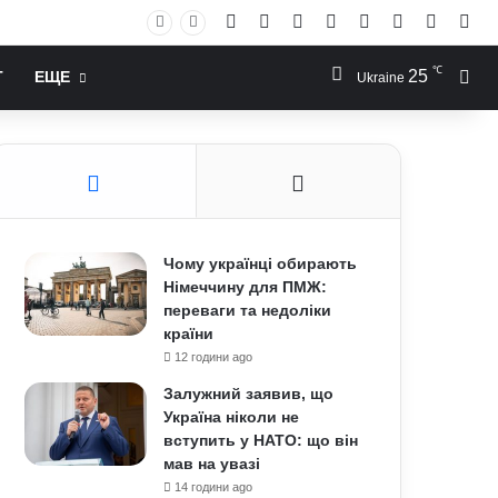
Facebook
X
YouTube
Instagram
RSS
Log In
Случай
Sid
℃
25
Иск
Т
ЕЩЕ
Ukraine
Чому українці обирають
Німеччину для ПМЖ:
переваги та недоліки
країни
12 години ago
Залужний заявив, що
Україна ніколи не
вступить у НАТО: що він
мав на увазі
14 години ago