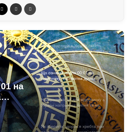
ebook
X
Отправить e-mail
Печать
кого стосується ліміт
До чого сняться мандри різними
країнами: пояснення сну з точки зору
психології
Чому квартири в Україні стають
мішенню злочинців: схеми, про які
варто знати
Що означає число 00:01 на
годиннику: експертна думка
01 на
езотериків
а
Найкращі місця для відпочинку в
Україні наприкінці липня та на
початку серпня: поради для
подорожей
Як зберегти здоров’я хребта при
постійній роботі за комп’ютером: