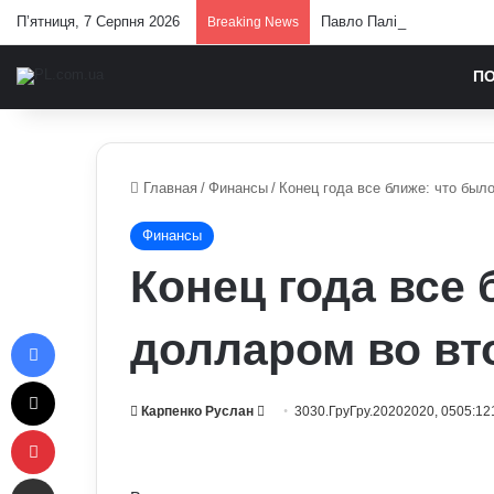
П’ятниця, 7 Серпня 2026
Павло Паліса може стати 
Breaking News
П
Главная
/
Финансы
/
Конец года все ближе: что был
Финансы
Конец года все 
Facebook
долларом во вт
X
Send
Карпенко Руслан
3030.ГруГру.20202020, 0505:12
Pinterest
an
email
Отправить e-mail