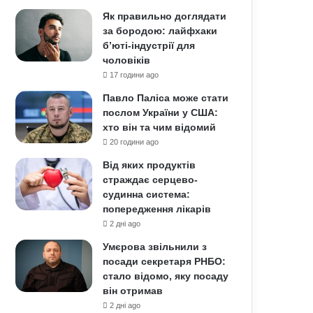
Як правильно доглядати
за бородою: лайфхаки
б’юті-індустрії для
чоловіків
17 години ago
Павло Паліса може стати
послом України у США:
хто він та чим відомий
20 години ago
Від яких продуктів
страждає серцево-
судинна система:
попередження лікарів
2 дні ago
Умєрова звільнили з
посади секретаря РНБО:
стало відомо, яку посаду
він отримав
2 дні ago