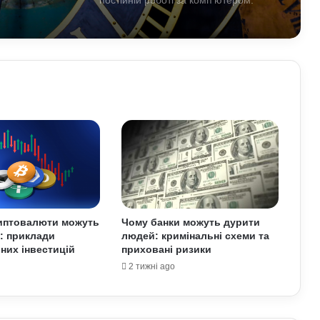
прості вправи та профілактика
Які криптовалюти стали поганим
прикладом: історії провалів та втрат
інвесторів
Лубінець розкритикував примусову
мобілізацію в Україні: до чого
призводять порушення під час роботи
ТЦК
Що краще садити на городі
наприкінці липня: аграрії назвали
найефективніші культури
риптовалюти можуть
Чому банки можуть дурити
: приклади
людей: кримінальні схеми та
Як правильно доглядати за бородою:
них інвестицій
приховані ризики
лайфхаки б’юті-індустрії для чоловіків
2 тижні ago
АЗС почали обмежувати продаж