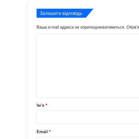
Залишити відповідь
Ваша e-mail адреса не оприлюднюватиметься.
Обов’я
К
о
м
е
н
т
а
р
Ім'я
*
*
Email
*