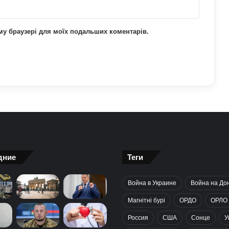
ьому браузері для моїх подальших коментарів.
дние
Теги
Война в Украине
Война на До
Магнітні бурі
ОРДО
ОРЛО
Россия
США
Сонце
У