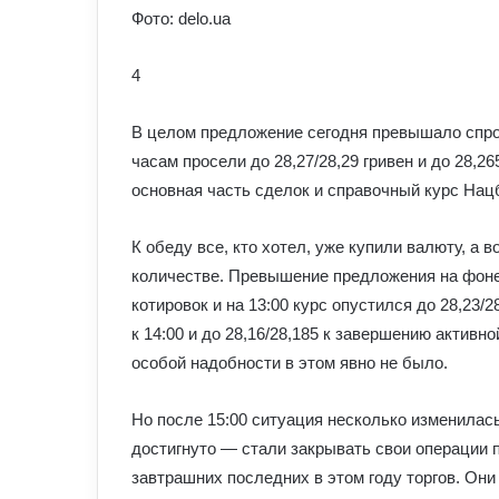
Фото: delo.ua
4
В целом предложение сегодня превышало спрос 
часам просели до 28,27/28,29 гривен и до 28,2
основная часть сделок и справочный курс Нацб
К обеду все, кто хотел, уже купили валюту, а
количестве. Превышение предложения на фоне
котировок и на 13:00 курс опустился до 28,23/2
к 14:00 и до 28,16/28,185 к завершению активно
особой надобности в этом явно не было.
Но после 15:00 ситуация несколько изменилась
достигнуто — стали закрывать свои операции 
завтрашних последних в этом году торгов. Он