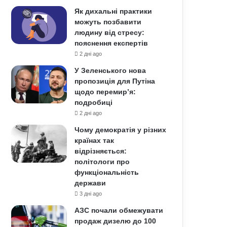
Як дихальні практики
можуть позбавити
людину від стресу:
пояснення експертів
2 дні ago
У Зеленського нова
пропозиція для Путіна
щодо перемир’я:
подробиці
2 дні ago
Чому демократія у різних
країнах так
відрізняється:
політологи про
функціональність
держави
3 дні ago
АЗС почали обмежувати
продаж дизелю до 100