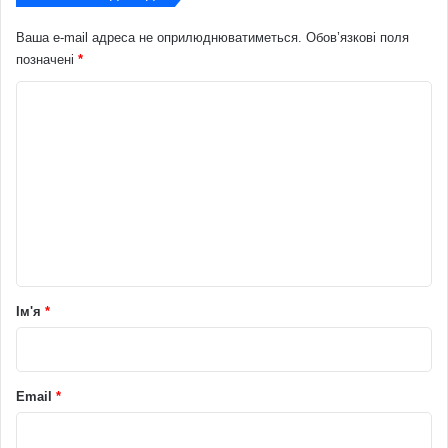
Ваша e-mail адреса не оприлюднюватиметься.
Обов’язкові поля
позначені
*
К
о
м
е
н
т
а
р
Ім'я
*
*
Email
*