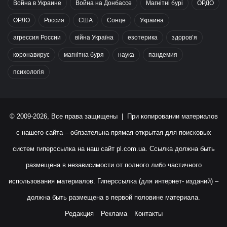
Война в Украине
Война на Донбассе
Магнітні бурі
ОРДО
ОРЛО
Россия
США
Сонце
Украина
агрессия России
війна Україна
езотерика
здоров’я
коронавирус
магнітна буря
наука
пандемия
психологія
© 2009-2026, Все права защищены | При копировании материалов
с нашего сайта – обязательна прямая открытая для поисковых
систем гиперссылка на наш сайт
pl.com.ua
. Ссылка должна быть
размещена в независимости от полного либо частичного
использования материалов. Гиперссылка (для интернет- изданий) –
должна быть размещена в первой половине материала.
Редакция
Реклама
Контакты