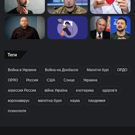
Теги
Война в Украине
Война на Донбассе
Магнітні бурі
ОРДО
ОРЛО
Россия
США
Сонце
Украина
агрессия России
війна Україна
езотерика
здоров’я
коронавирус
магнітна буря
наука
пандемия
психологія