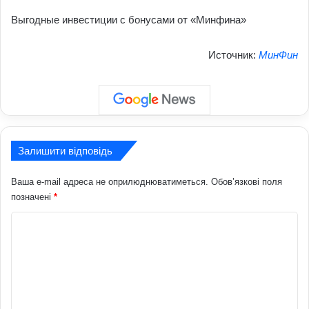
Выгодные инвестиции с бонусами от «Минфина»
Источник:
МинФин
Залишити відповідь
Ваша e-mail адреса не оприлюднюватиметься.
Обов’язкові поля
позначені
*
К
о
м
е
н