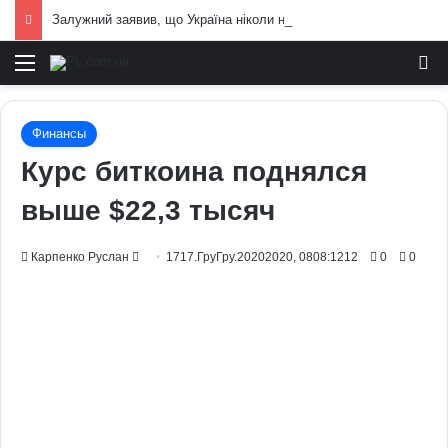
Залужний заявив, що Україна ніколи не вступить у НАТО: що він мав на увазі
Меню
И
Финансы
Курс биткоина поднялся
выше $22,3 тысяч
Send
Карпенко Руслан
1717.ГруГру.20202020, 0808:1212
0
0
an
email