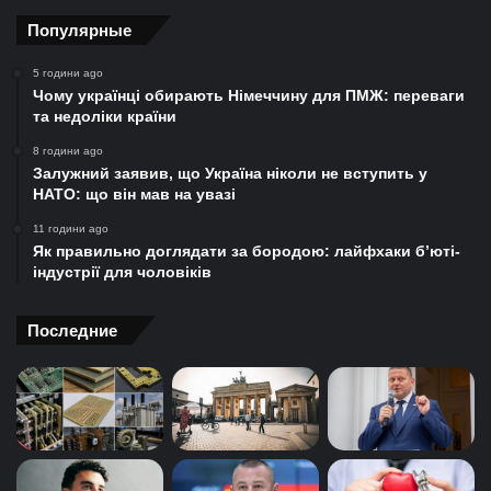
Популярные
5 години ago
Чому українці обирають Німеччину для ПМЖ: переваги
та недоліки країни
8 години ago
Залужний заявив, що Україна ніколи не вступить у
НАТО: що він мав на увазі
11 години ago
Як правильно доглядати за бородою: лайфхаки б’юті-
індустрії для чоловіків
Последние