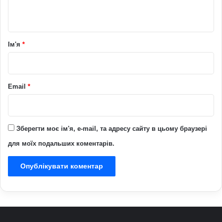
т
а
р
Ім'я
*
*
Email
*
Зберегти моє ім'я, e-mail, та адресу сайту в цьому браузері
для моїх подальших коментарів.