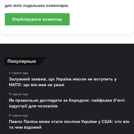
для моїх подальших коментарів.
Популярные
2 години ago
Залужний заявив, що Україна ніколи не вступить у
НАТО: що він мав на увазі
5 години ago
Як правильно доглядати за бородою: лайфхаки б’юті-
індустрії для чоловіків
8 години ago
Павло Паліса може стати послом України у США: хто він
та чим відомий