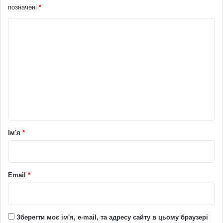
позначені
*
К
о
м
е
н
т
а
р
Ім'я
*
*
Email
*
Зберегти моє ім'я, e-mail, та адресу сайту в цьому браузері