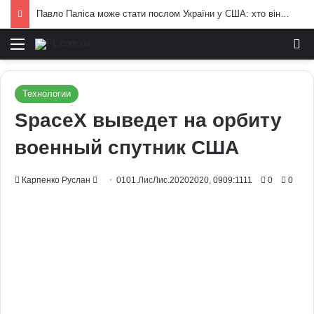
Павло Паліса може стати послом України у США: хто він та чим відомий
Меню
И
Технологии
SpaceX выведет на орбиту
военный спутник США
Send
Карпенко Руслан
0101.ЛисЛис.20202020, 0909:1111
0
0
an
email